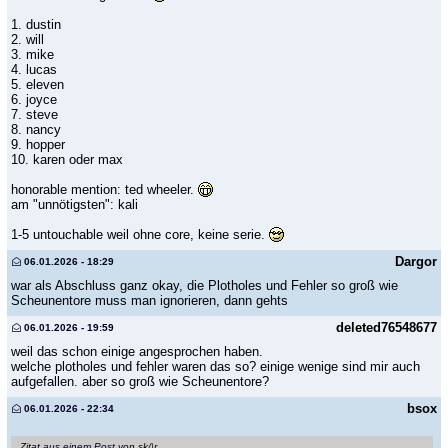
1. dustin
2. will
3. mike
4. lucas
5. eleven
6. joyce
7. steve
8. nancy
9. hopper
10. karen oder max
honorable mention: ted wheeler.
am "unnötigsten": kali
1-5 untouchable weil ohne core, keine serie.
Dargor
06.01.2026 - 18:29
war als Abschluss ganz okay, die Plotholes und Fehler so groß wie
Scheunentore muss man ignorieren, dann gehts
deleted76548677
06.01.2026 - 19:59
weil das schon einige angesprochen haben.
welche plotholes und fehler waren das so? einige wenige sind mir auch
aufgefallen. aber so groß wie Scheunentore?
bsox
06.01.2026 - 22:34
Zitat
aus einem Post
von sk/\r