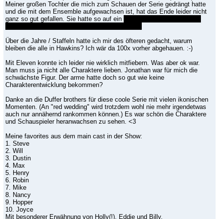
Meiner großen Tochter die mich zum Schauen der Serie gedrängt hatte
und die mit dem Ensemble aufgewachsen ist, hat das Ende leider nicht
ganz so gut gefallen. Sie hatte so auf ein
queeres Happy End für Will
und Mike gehofft, was halt nicht eingetroffen ist.
Über die Jahre / Staffeln hatte ich mir des öfteren gedacht, warum
bleiben die alle in Hawkins? Ich wär da 100x vorher abgehauen. :-)
Mit Eleven konnte ich leider nie wirklich mitfiebern. Was aber ok war.
Man muss ja nicht alle Charaktere lieben. Jonathan war für mich die
schwächste Figur. Der arme hatte doch so gut wie keine
Charakterentwicklung bekommen?
Danke an die Duffer brothers für diese coole Serie mit vielen ikonischen
Momenten. (An "red wedding" wird trotzdem wohl nie mehr irgendetwas
auch nur annähernd rankommen können.) Es war schön die Charaktere
und Schauspieler heranwachsen zu sehen. <3
Meine favorites aus dem main cast in der Show:
1. Steve
2. Will
3. Dustin
4. Max
5. Henry
6. Robin
7. Mike
8. Nancy
9. Hopper
10. Joyce
Mit besonderer Erwähnung von Holly(!), Eddie und Billy.