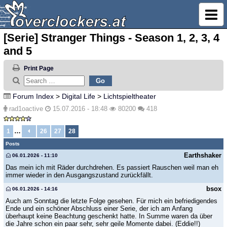
[Serie] Stranger Things - Season 1, 2, 3, 4
and 5
Print Page
Forum Index
>
Digital Life
>
Lichtspieltheater
rad1oactive
15.07.2016 - 18:48
80200
418
…
1
26
27
28
Posts
Earthshaker
06.01.2026 - 11:10
Das mein ich mit Räder durchdrehen. Es passiert Rauschen weil man eh
immer wieder in den Ausgangszustand zurückfällt.
bsox
06.01.2026 - 14:16
Auch am Sonntag die letzte Folge gesehen. Für mich ein befriedigendes
Ende und ein schöner Abschluss einer Serie, der ich am Anfang
überhaupt keine Beachtung geschenkt hatte. In Summe waren da über
die Jahre schon ein paar sehr, sehr geile Momente dabei. (Eddie!!)