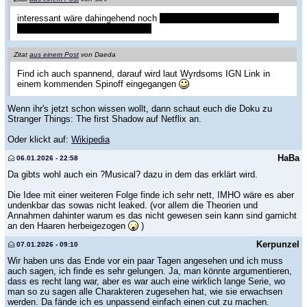
interessant wäre dahingehend noch
wo dieser stein im aktenkoffer
eigentlich herkam, aber seis drum
Zitat
aus einem Post
von Daeda
Find ich auch spannend, darauf wird laut Wyrdsoms IGN Link in
einem kommenden Spinoff eingegangen
Wenn ihr's jetzt schon wissen wollt, dann schaut euch die Doku zu
Stranger Things: The first Shadow auf Netflix an.
Oder klickt auf:
Wikipedia
HaBa
06.01.2026 - 22:58
Da gibts wohl auch ein ?Musical? dazu in dem das erklärt wird.
Die Idee mit einer weiteren Folge finde ich sehr nett, IMHO wäre es aber
undenkbar das sowas nicht leaked. (vor allem die Theorien und
Annahmen dahinter warum es das nicht gewesen sein kann sind garnicht
an den Haaren herbeigezogen
)
Kerpunzel
07.01.2026 - 09:10
Wir haben uns das Ende vor ein paar Tagen angesehen und ich muss
auch sagen, ich finde es sehr gelungen. Ja, man könnte argumentieren,
dass es recht lang war, aber es war auch eine wirklich lange Serie, wo
man so zu sagen alle Charakteren zugesehen hat, wie sie erwachsen
werden. Da fände ich es unpassend einfach einen cut zu machen.