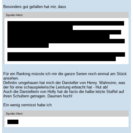
Besonders gut gefallen hat mir, dass
Spoiler Alert:
die weitere Zukunft der Charaktere wie ein D&D Abenteuer von Mike
erzählt wurden. Das hat sehr gepasst!
Auch das alternative Ende für Eleven fand ich nett, auch wenn ich
es Schade finde, dass sie jetzt wieder ganz alleine von neu
beginnen muss. Aber wer weiß, vielleicht finden Mike und sie sich ja
in ferner Zukunft wieder.
Und ganz besonders toll fand ich, dass mit Holly und ihren Freunden
die nächste Generation an D&D SpielerInnen vorgestellt wurde.
Für ein Ranking müsste ich mir die ganze Serien noch einmal am Stück
ansehen.
Definitiv umgehauen hat mich der Darsteller von Henry. Wahnsinn, was
der für eine schauspielerische Leistung erbracht hat - Hut ab!
Auch die Darstellerin von Holly hat de facto die halbe letzte Staffel auf
ihren Schultern getragen. Daumen hoch!
Ein wenig vermisst habe ich
Spoiler Alert:
Suzie.