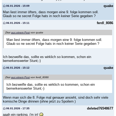
quake
06.01.2026 - 15:09
Man liest immer öfters, dass morgen eine 9. folge kommen soll.
Glaub so ne secret Folge hats in noch keiner Serie gegeben ?
ferdl_8086
06.01.2026 - 15:11
Zitat
aus einem Post
von quake
Man liest immer öfters, dass morgen eine 9. folge kommen soll.
Glaub so ne secret Folge hats in noch keiner Serie gegeben ?
Ich bezweifle das, sollte es wirklich so kommen, schon ein
bemerkenswerter Stunt;-)
quake
06.01.2026 - 15:12
Zitat
aus einem Post
von ferdl_8086
Ich bezweifle das, sollte es wirklich so kommen, schon ein
bemerkenswerter Stunt;-)
Wenn man sich die 8. Folge mal genauer ansieht, sind doch sehr viele
komische Dinge drinnen (ohne jetzt zu Spoilern )
deleted76548677
06.01.2026 - 17:35
aaah ein ranking. i'm in!