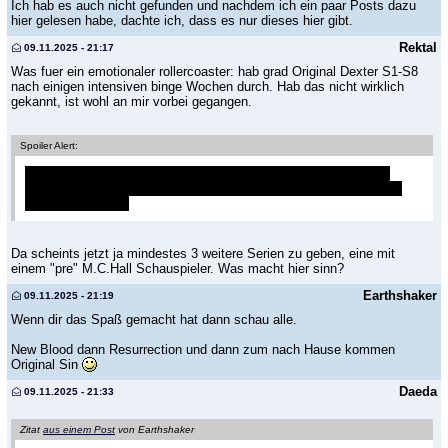
Ich hab es auch nicht gefunden und nachdem ich ein paar Posts dazu
hier gelesen habe, dachte ich, dass es nur dieses hier gibt.
Rektal
09.11.2025 - 21:17
Was fuer ein emotionaler rollercoaster: hab grad Original Dexter S1-S8
nach einigen intensiven binge Wochen durch. Hab das nicht wirklich
gekannt, ist wohl an mir vorbei gegangen.
Spoiler Alert:
Muss das Ende mit seiner Schwester noch verdauen, aka "hits
hard"; vor allem weil ihre schauspielerische leistung einfach auch
verdammt gut war
Da scheints jetzt ja mindestes 3 weitere Serien zu geben, eine mit
einem "pre" M.C.Hall Schauspieler. Was macht hier sinn?
Earthshaker
09.11.2025 - 21:19
Wenn dir das Spaß gemacht hat dann schau alle.
New Blood dann Resurrection und dann zum nach Hause kommen
Original Sin
Daeda
09.11.2025 - 21:33
Zitat
aus einem Post
von Earthshaker