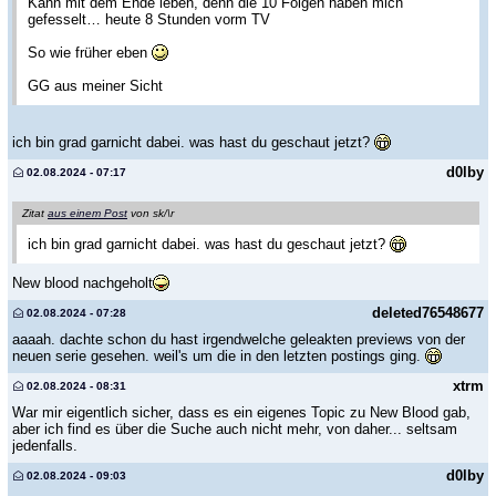
Kann mit dem Ende leben, denn die 10 Folgen haben mich
gefesselt… heute 8 Stunden vorm TV
So wie früher eben
GG aus meiner Sicht
ich bin grad garnicht dabei. was hast du geschaut jetzt?
d0lby
02.08.2024 - 07:17
Zitat
aus einem Post
von sk/\r
ich bin grad garnicht dabei. was hast du geschaut jetzt?
New blood nachgeholt
deleted76548677
02.08.2024 - 07:28
aaaah. dachte schon du hast irgendwelche geleakten previews von der
neuen serie gesehen. weil's um die in den letzten postings ging.
xtrm
02.08.2024 - 08:31
War mir eigentlich sicher, dass es ein eigenes Topic zu New Blood gab,
aber ich find es über die Suche auch nicht mehr, von daher... seltsam
jedenfalls.
d0lby
02.08.2024 - 09:03