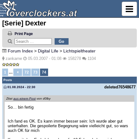
[Serie] Dexter
Print Page
Forum Index
>
Digital Life
>
Lichtspieltheater
zankarne
05.03.2007 - 01:08
158278
1104
…
1
72
73
74
Posts
deleted76548677
01.08.2024 - 22:30
Zitat
aus einem Post
von d0lby
So… bin fertig
Ich fand es OK. Es kann immer besser sein: Ich wurde aber gut
unterhalten. Die gespoilerte Begegnung wäre vielleicht gut, so wars
auch OK für mich