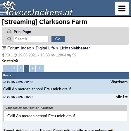
[Streaming] Clarksons Farm
Print Page
Forum Index
>
Digital Life
>
Lichtspieltheater
XXL
19.06.2021 - 13:33
12864
59
1
2
3
4
Posts
Wyrdsom
22.05.2025 - 12:58
Geil! Ab morgen schon! Freu mich drauf.
nfin1te
22.05.2025 - 15:08
Zitat
aus einem Post
von Wyrdsom
Geil! Ab morgen schon! Freu mich drauf.
Same! Hoffentlich ist Kalebs Crack mittlerweile zugewachsen