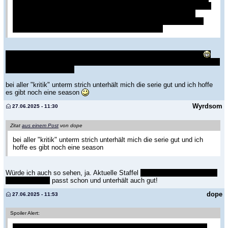
ein Laie auch mal weiß, was ein Traktor kann, welche Unterschiede
es gibt und als Reminiszenz als Top Gear. Hätte viel mehr mit
"Farm" zu tun als sein Pub. Es wurde auch nciht gezeigt, ob das
sähen mit GPS nun gut funktioniert hat, oder nicht.
leider zeigt er die funktionen ja nur indirekt mit seiner inkompetenz
ich fand die folge, auch eher schwach, bzw hätte man, wie du sagst, viel
mehr rausholen können
bei aller "kritik" unterm strich unterhält mich die serie gut und ich hoffe
es gibt noch eine season
Wyrdsom
27.06.2025 - 11:30
Zitat
aus einem Post
von dope
bei aller "kritik" unterm strich unterhält mich die serie gut und ich
hoffe es gibt noch eine season
Würde ich auch so sehen, ja. Aktuelle Staffel
geht thematisch ein wenig
fremd aber das
passt schon und unterhält auch gut!
dope
27.06.2025 - 11:53
Spoiler Alert:
das was mir am ende der seasons immer gut gefällt, ist einerseits