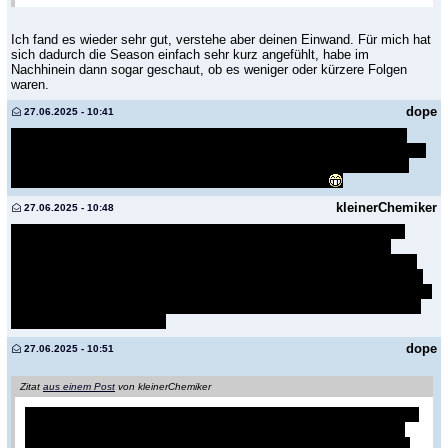
Ich fand es wieder sehr gut, verstehe aber deinen Einwand. Für mich hat
sich dadurch die Season einfach sehr kurz angefühlt, habe im
Nachhinein dann sogar geschaut, ob es weniger oder kürzere Folgen
waren.
dope
27.06.2025 - 10:41
was ich ja ned ganz nachvollziehen konnte ist, warum er sich wieder
einen lambo als traktor gekauft hat. da hat er alle hersteller bei sich und
testet alles durch, und kauft sich wieder so ein heisl und ist dann am
ende der season erst wieder ned so ganz happy damit
kleinerChemiker
27.06.2025 - 10:48
Ein Lambo ist halt ein Lambo. Aber gerade aus dieser Episode hätte
man imho viel mehr herausholen können. Wenn er schon mehrere
Traktoren vor Ort hat, dann hätte er die richtig testen sollen. Damit ein
Laie auch mal weiß, was ein Traktor kann, welche Unterschiede es gibt
und als Reminiszenz als Top Gear. Hätte viel mehr mit "Farm" zu tun als
sein Pub. Es wurde auch nciht gezeigt, ob das sähen mit GPS nun gut
funktioniert hat, oder nicht.
dope
27.06.2025 - 10:51
Zitat
aus einem Post
von kleinerChemiker
Ein Lambo ist halt ein Lambo. Aber gerade aus dieser Episode hätte
man imho viel mehr herausholen können. Wenn er schon mehrere
Traktoren vor Ort hat, dann hätte er die richtig testen sollen. Damit