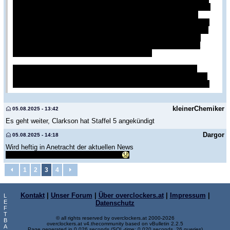
der rückblick aufs letzte jahr, was sie gescahfft haben und was die
probleme waren. und ich denke schon dass die serie bauern in
england hilft. bei den abrechnungen in der 1/2 staffel wird einem ja
richtig schelcht, wenn man sieht wieviel arbeit dahinter steckt und
wieviel geld sie dann hinausbekommen. auch der bürokratische
wahnsinn ist immer wieder spannend zu sehen, obwohl man da
natürlich immer nur seine sicht der dinge sieht.
und was ich besonders mag: gerade wenn sie am schluss alle
zusammen sitzen und essen/plaudern, bekommt man das gefühl,
dass die sich wirklich mögen und das nicht nur für die kameras ist
kleinerChemiker
05.08.2025 - 13:42
Es geht weiter, Clarkson hat Staffel 5 angekündigt
Dargor
05.08.2025 - 14:18
Wird heftig in Anetracht der aktuellen News
die Kühe haben sich TBC eingefangen
1
2
3
4
Kontakt
|
Unser Forum
|
Über overclockers.at
|
Impressum
|
L
E
Datenschutz
F
T
© all rights reserved by overclockers.at 2000-2026
B
overclockers.at v4.thecommunity based on vBulletin 2.2.5
A
Page generated in 0.026 seconds (SQL-time: 0.020 seconds, 26 queries)