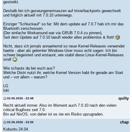
gestreikt.
Deshalb bin ich gezwungenermaszen auf trixie/backports gewechselt
und folglich aktuell mit 7.0.10 unterwegs.
Einziger "Schluckauf" so far: Mit dem update auf 7.0.7 hab ich mir das
Bluetooth zerschossen.
(Der einfache Workaround war via GRUB 7.0.4 zu pinnen),
Seit dem Update auf 7.0.10 laeuft wieder alles problemlos & flott!
Nicht, dass ich jemals annaehernd so neue Kernel-Releases verwendet
haette - aber als gelernter Windows-User muss echt sagen: Ich bin
schwer begeistert und erstaunt, wie stabil diese Linux-Kernel-Releases
sind!
Wie schauts da bei euch aus?
Welche Distri nutzt ihr, welche Kernel Version habt ihr gerade am Start
und – vor allem – warum?
LG
luki
quilty
02.06.2026 - 22:48
Recht aktuell immer. Also im Moment auch 7.0.10 nach den vielen
critical Bugfixes seit 7.0.
Bin auf NixOS, von daher ist es nie ein Risiko upzugraden.
chap
02.06.2026 - 23:56
Kubuntu 24.04.