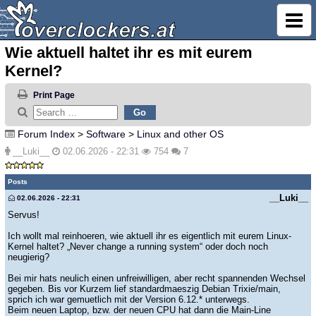
Wie aktuell haltet ihr es mit eurem
Kernel?
Print Page
Forum Index
>
Software
>
Linux and other OS
__Luki__
02.06.2026 - 22:31
754
7
Posts
__Luki__
02.06.2026 - 22:31
Servus!
Ich wollt mal reinhoeren, wie aktuell ihr es eigentlich mit eurem Linux-
Kernel haltet? „Never change a running system“ oder doch noch
neugierig?
Bei mir hats neulich einen unfreiwilligen, aber recht spannenden Wechsel
gegeben. Bis vor Kurzem lief standardmaeszig Debian Trixie/main,
sprich ich war gemuetlich mit der Version 6.12.* unterwegs.
Beim neuen Laptop, bzw. der neuen CPU hat dann die Main-Line