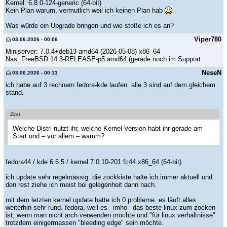
Kernel: 6.8.0-124-generic (64-bit)
Kein Plan warum, vermutlich weil ich keinen Plan hab
Was würde ein Upgrade bringen und wie stoße ich es an?
Viper780
03.06.2026 - 00:06
Miniserver: 7.0.4+deb13-amd64 (2026-05-08) x86_64
Nas: FreeBSD 14.3-RELEASE-p5 amd64 (gerade noch im Support
NeseN
03.06.2026 - 00:13
ich habe auf 3 rechnern fedora-kde laufen. alle 3 sind auf dem gleichem
stand.
Zitat
Welche Distri nutzt ihr, welche Kernel Version habt ihr gerade am
Start und – vor allem – warum?
fedora44 / kde 6.6.5 / kernel 7.0.10-201.fc44.x86_64 (64-bit)
ich update sehr regelmässig. die zockkiste halte ich immer aktuell und
den rest ziehe ich meist bei gelegenheit dann nach.
mit dem letzten kernel update hatte ich 0 probleme. es läuft alles
weiterhin sehr rund. fedora, weil es _imho_ das beste linux zum zocken
ist, wenn man nicht arch verwenden möchte und "für linux verhältnisse"
trotzdem einigermassen "bleeding edge" sein möchte.