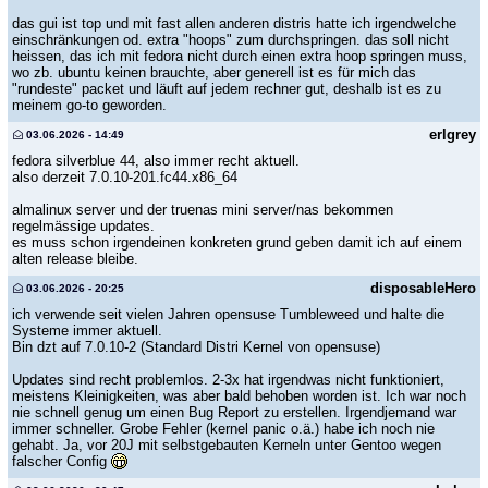
das gui ist top und mit fast allen anderen distris hatte ich irgendwelche
einschränkungen od. extra "hoops" zum durchspringen. das soll nicht
heissen, das ich mit fedora nicht durch einen extra hoop springen muss,
wo zb. ubuntu keinen brauchte, aber generell ist es für mich das
"rundeste" packet und läuft auf jedem rechner gut, deshalb ist es zu
meinem go-to geworden.
erlgrey
03.06.2026 - 14:49
fedora silverblue 44, also immer recht aktuell.
also derzeit 7.0.10-201.fc44.x86_64
almalinux server und der truenas mini server/nas bekommen
regelmässige updates.
es muss schon irgendeinen konkreten grund geben damit ich auf einem
alten release bleibe.
disposableHero
03.06.2026 - 20:25
ich verwende seit vielen Jahren opensuse Tumbleweed und halte die
Systeme immer aktuell.
Bin dzt auf 7.0.10-2 (Standard Distri Kernel von opensuse)
Updates sind recht problemlos. 2-3x hat irgendwas nicht funktioniert,
meistens Kleinigkeiten, was aber bald behoben worden ist. Ich war noch
nie schnell genug um einen Bug Report zu erstellen. Irgendjemand war
immer schneller. Grobe Fehler (kernel panic o.ä.) habe ich noch nie
gehabt. Ja, vor 20J mit selbstgebauten Kerneln unter Gentoo wegen
falscher Config