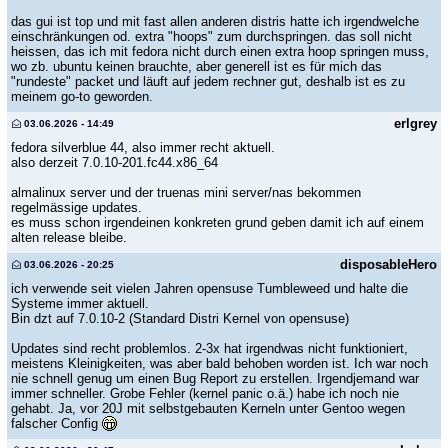
das gui ist top und mit fast allen anderen distris hatte ich irgendwelche
einschränkungen od. extra "hoops" zum durchspringen. das soll nicht
heissen, das ich mit fedora nicht durch einen extra hoop springen muss,
wo zb. ubuntu keinen brauchte, aber generell ist es für mich das
"rundeste" packet und läuft auf jedem rechner gut, deshalb ist es zu
meinem go-to geworden.
erlgrey
03.06.2026 - 14:49
fedora silverblue 44, also immer recht aktuell.
also derzeit 7.0.10-201.fc44.x86_64
almalinux server und der truenas mini server/nas bekommen
regelmässige updates.
es muss schon irgendeinen konkreten grund geben damit ich auf einem
alten release bleibe.
disposableHero
03.06.2026 - 20:25
ich verwende seit vielen Jahren opensuse Tumbleweed und halte die
Systeme immer aktuell.
Bin dzt auf 7.0.10-2 (Standard Distri Kernel von opensuse)
Updates sind recht problemlos. 2-3x hat irgendwas nicht funktioniert,
meistens Kleinigkeiten, was aber bald behoben worden ist. Ich war noch
nie schnell genug um einen Bug Report zu erstellen. Irgendjemand war
immer schneller. Grobe Fehler (kernel panic o.ä.) habe ich noch nie
gehabt. Ja, vor 20J mit selbstgebauten Kerneln unter Gentoo wegen
falscher Config