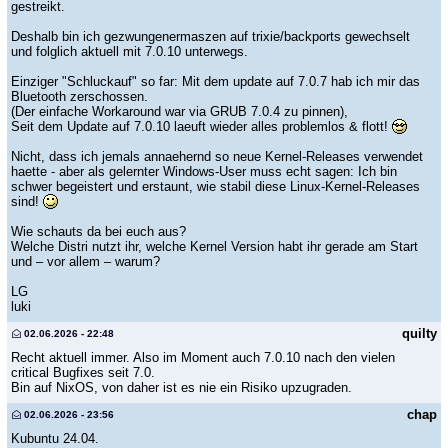
gestreikt.
Deshalb bin ich gezwungenermaszen auf trixie/backports gewechselt
und folglich aktuell mit 7.0.10 unterwegs.
Einziger "Schluckauf" so far: Mit dem update auf 7.0.7 hab ich mir das
Bluetooth zerschossen.
(Der einfache Workaround war via GRUB 7.0.4 zu pinnen),
Seit dem Update auf 7.0.10 laeuft wieder alles problemlos & flott!
Nicht, dass ich jemals annaehernd so neue Kernel-Releases verwendet
haette - aber als gelernter Windows-User muss echt sagen: Ich bin
schwer begeistert und erstaunt, wie stabil diese Linux-Kernel-Releases
sind!
Wie schauts da bei euch aus?
Welche Distri nutzt ihr, welche Kernel Version habt ihr gerade am Start
und – vor allem – warum?
LG
luki
quilty
02.06.2026 - 22:48
Recht aktuell immer. Also im Moment auch 7.0.10 nach den vielen
critical Bugfixes seit 7.0.
Bin auf NixOS, von daher ist es nie ein Risiko upzugraden.
chap
02.06.2026 - 23:56
Kubuntu 24.04.