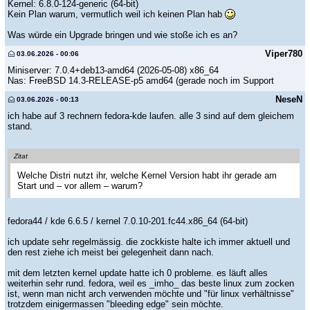
Kernel: 6.8.0-124-generic (64-bit)
Kein Plan warum, vermutlich weil ich keinen Plan hab
Was würde ein Upgrade bringen und wie stoße ich es an?
Viper780
03.06.2026 - 00:06
Miniserver: 7.0.4+deb13-amd64 (2026-05-08) x86_64
Nas: FreeBSD 14.3-RELEASE-p5 amd64 (gerade noch im Support
NeseN
03.06.2026 - 00:13
ich habe auf 3 rechnern fedora-kde laufen. alle 3 sind auf dem gleichem
stand.
Zitat
Welche Distri nutzt ihr, welche Kernel Version habt ihr gerade am
Start und – vor allem – warum?
fedora44 / kde 6.6.5 / kernel 7.0.10-201.fc44.x86_64 (64-bit)
ich update sehr regelmässig. die zockkiste halte ich immer aktuell und
den rest ziehe ich meist bei gelegenheit dann nach.
mit dem letzten kernel update hatte ich 0 probleme. es läuft alles
weiterhin sehr rund. fedora, weil es _imho_ das beste linux zum zocken
ist, wenn man nicht arch verwenden möchte und "für linux verhältnisse"
trotzdem einigermassen "bleeding edge" sein möchte.