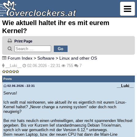
Wie aktuell haltet ihr es mit eurem
Kernel?
Print Page
Forum Index
>
Software
>
Linux and other OS
__Luki__
02.06.2026 - 22:31
755
7
Posts
__Luki__
02.06.2026 - 22:31
Servus!
Ich wollt mal reinhoeren, wie aktuell ihr es eigentlich mit eurem Linux-
Kernel haltet? „Never change a running system“ oder doch noch
neugierig?
Bei mir hats neulich einen unfreiwilligen, aber recht spannenden Wechsel
gegeben. Bis vor Kurzem lief standardmaeszig Debian Trixie/main,
sprich ich war gemuetlich mit der Version 6.12.* unterwegs.
Beim neuen Laptop, bzw. der neuen CPU hat dann die Main-Line