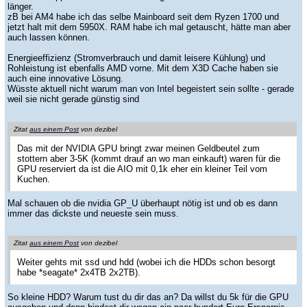
länger.
zB bei AM4 habe ich das selbe Mainboard seit dem Ryzen 1700 und
jetzt halt mit dem 5950X. RAM habe ich mal getauscht, hätte man aber
auch lassen können.
Energieeffizienz (Stromverbrauch und damit leisere Kühlung) und
Rohleistung ist ebenfalls AMD vorne. Mit dem X3D Cache haben sie
auch eine innovative Lösung.
Wüsste aktuell nicht warum man von Intel begeistert sein sollte - gerade
weil sie nicht gerade günstig sind
Zitat
aus einem Post
von dezibel
Das mit der NVIDIA GPU bringt zwar meinen Geldbeutel zum
stottern aber 3-5K (kommt drauf an wo man einkauft) waren für die
GPU reserviert da ist die AIO mit 0,1k eher ein kleiner Teil vom
Kuchen.
Mal schauen ob die nvidia GP_U überhaupt nötig ist und ob es dann
immer das dickste und neueste sein muss.
Zitat
aus einem Post
von dezibel
Weiter gehts mit ssd und hdd (wobei ich die HDDs schon besorgt
habe *seagate* 2x4TB 2x2TB).
So kleine HDD? Warum tust du dir das an? Da willst du 5k für die GPU