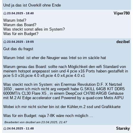
Und ja das ist Overkill ohne Ende
Viper780
23.04.2025 - 18:40
Warum Intel?
Warum das Board?
Was steckt sonst alles im System?
Was für ein Budget?
dezibel
23.04.2025 - 19:05
Gut das du fragst
Warum Intel: ist eher die Neugier was Intel so im säckle hat
Warum genau das Board: sollte nach Möglichkeit den wifi Standard von
meinem hotspot angepasst sein und 4 pcie x16 Ports haben gestaffelt in
pcie 5.0 x16,pcie 4.0 x8,pcie 4.0 x4,pcie 4.0 x1
Was steckt noch im System: ein Enermax Revolution D.F. X Netzteil
1650 , wenn ich mich nicht arg verpeilt habe G.SKILL 64GB KIT DDR5
6000MT/s CL30 Flare X5 , in einem DeepCool CH780 ARGB Gehäuse
mit M.2 AI Edge accelerator card Powered by a quad-core Metis AIPU
Wobei ich mir nicht sicher bin ist der Kühler,m.2 ssd und Grafikkarte
Was für ein Budget: naja 7-8K wäre noch möglich …
Bearbeitet von dezibel am 23.04.2025, 21:47
Starsky
24.04.2025 - 11:48