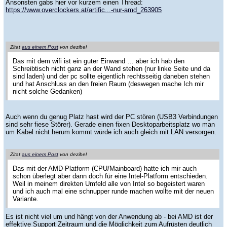
Ansonsten gabs hier vor kurzem einen Thread:
https://www.overclockers.at/artific...-nur-amd_263905
Zitat
aus einem Post
von dezibel
Das mit dem wifi ist ein guter Einwand … aber ich hab den
Schreibtisch nicht ganz an der Wand stehen (nur linke Seite und da
sind laden) und der pc sollte eigentlich rechtsseitig daneben stehen
und hat Anschluss an den freien Raum (deswegen mache Ich mir
nicht solche Gedanken)
Auch wenn du genug Platz hast wird der PC stören (USB3 Verbindungen
sind sehr fiese Störer). Gerade einen fixen Desktoparbeitsplatz wo man
um Kabel nicht herum kommt würde ich auch gleich mit LAN versorgen.
Zitat
aus einem Post
von dezibel
Das mit der AMD-Platform (CPU/Mainboard) hatte ich mir auch
schon überlegt aber dann doch für eine Intel-Platform entschieden.
Weil in meinem direkten Umfeld alle von Intel so begeistert waren
und ich auch mal eine schnupper runde machen wollte mit der neuen
Variante.
Es ist nicht viel um und hängt von der Anwendung ab - bei AMD ist der
effektive Support Zeitraum und die Möglichkeit zum Aufrüsten deutlich