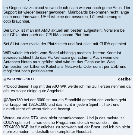
Im Gegensatz zu blood verwende ich nach wie vor noch gerne Asus. Der
Support ist wieder besser geworden, Mainboards bekommen recht lange
noch neue Firmware, UEFI ist eine der besseren, Lüftersteuerung ist
ootb brauchbar.
Bei Linux ist man mit AMD aktuell am besten aufgestellt. Vorallem bei
der GPU, aber auch der CPU/Mainboard Plattform.
Bei AI ist aber nvidia der Platzhirsch und fast alles mit CUDA optimiert
WiFi würde ich nicht vom Board abhängig machen. Interne Karte ist
sowieso schlecht da das PC Gehäuse gut schirmt. Auch wenn die
Antennen hinten raus geführt sind wird ist das Gehäuse im Weg.
Am besten per Ethernet Kabel ans Netzwerk. Oder sonst per USB und
möglichst hoch positionieren
dezibel
24.04.2025 - 18:17
@blood deinen Tipp mit der AIO WK werde ich mir zu Herzen nehmen da
gibt es sogar einige gute Angebote
@Viper780 bei der 3060 ist nur ein Standbild gemeint das zocken geht
nur knapp mit 1920x1080 und das nicht in jedem Spiel … hakt und
ruckelt recht oft wenn sich viel bewegt.
Werde um eine RTX wohl nicht herumkommen. Und ja das meiste ist
CUDA optimiert … wie etliche Programme die ich verwende … die
RTX4060 8GB ist für etliches zu schwach auf der Brust und ich bin nicht
mehr zufrieden … deshalb ein kompletter Neustart.