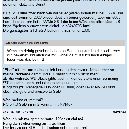
ausgeben und dann bindest dir wegen ein paar hundert Euro Ersparnis
so einen Klotz ans Bein?
8TB SSD sind zwar nach wie vor teuer (waren schon mal bei ~350€ und
sind seit Sommer 2023 wieder deutlich teurer geworden) aber um 600€
hast du eine sehr flotte NVMe SSD die keine Wünsche offen lässt. zB:
https://geizhals.eu/western-digital...c-a3249795.html
Die günstigsten 2TB SSD bekommt man unter 100€
Zitat
aus einem Post
von dezibel
Wenn ich richtig gesehen habe von Samsung werden die ssd’s eher
gut bewertet und auch die m4 (wobei da muss ich noch einiges
lesen was das betrifft)
"Eher" trifft es am meisten. Ich hatte in den letzten Jahren eher so
meine Probleme damit und P/L passt für mich nicht mehr
zB die verlinkte WD Black gibts auch in kleiner, steht einer Samsung
990 in nichts nach und ist merklich günstiger.
Kingston (zB Renegade Fury oder KC3000) oder Lexar NM790 sind
ebenfalls gute und preiswerte SSD
Was meinst du mit m4?
PCIe 4.0 SSD im m.2 Format mit NVMe?
dezibel
25.04.2025 - 12:10
Was ich mit m4 gemeint hatte: 128er crucial m4
Fang damit eher wenig an … zu klein
Der link zu der 8TB ssd ist schon sehr interessant