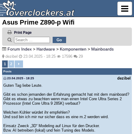
Asus Prime Z890-p Wifi
Print Page
Forum Index
>
Hardware
>
Komponenten
>
Mainboards
dezibel
23.04.2025 - 18:25
17596
29
1
2
Posts
dezibel
23.04.2025 - 18:25
Guten Tag liebe Leute.
Gibt es schon jemanden der Erfahrung gemacht hat mit dem mainboard?
Gibt es etwas zu beachten wenn man einen Intel Core Ultra Series 2
Prozessor (Intel Core Ultra 9 285K) verbaut?
Welchen Kühler würdet ihr empfehlen?
Und ssd bin ich mir nur sicher dass es eine m.2 werden wird.
Einsatz Zweck „3D“ Modeling auf Linux für den Drucker.
Bzw. AI betreiben (lokal) und fein Tuning des Models.