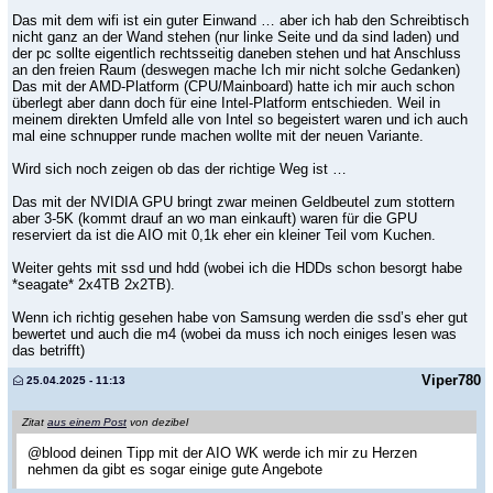
Das mit dem wifi ist ein guter Einwand … aber ich hab den Schreibtisch
nicht ganz an der Wand stehen (nur linke Seite und da sind laden) und
der pc sollte eigentlich rechtsseitig daneben stehen und hat Anschluss
an den freien Raum (deswegen mache Ich mir nicht solche Gedanken)
Das mit der AMD-Platform (CPU/Mainboard) hatte ich mir auch schon
überlegt aber dann doch für eine Intel-Platform entschieden. Weil in
meinem direkten Umfeld alle von Intel so begeistert waren und ich auch
mal eine schnupper runde machen wollte mit der neuen Variante.
Wird sich noch zeigen ob das der richtige Weg ist …
Das mit der NVIDIA GPU bringt zwar meinen Geldbeutel zum stottern
aber 3-5K (kommt drauf an wo man einkauft) waren für die GPU
reserviert da ist die AIO mit 0,1k eher ein kleiner Teil vom Kuchen.
Weiter gehts mit ssd und hdd (wobei ich die HDDs schon besorgt habe
*seagate* 2x4TB 2x2TB).
Wenn ich richtig gesehen habe von Samsung werden die ssd’s eher gut
bewertet und auch die m4 (wobei da muss ich noch einiges lesen was
das betrifft)
Viper780
25.04.2025 - 11:13
Zitat
aus einem Post
von dezibel
@blood deinen Tipp mit der AIO WK werde ich mir zu Herzen
nehmen da gibt es sogar einige gute Angebote