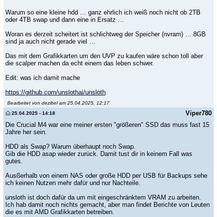
Warum so eine kleine hdd … ganz ehrlich ich weiß noch nicht ob 2TB
oder 4TB swap und dann eine in Ersatz …
Woran es derzeit scheitert ist schlichtweg der Speicher (nvram) … 8GB
sind ja auch nicht gerade viel …
Das mit dem Grafikkarten um den UVP zu kaufen wäre schon toll aber
die scalper machen da echt einem das leben schwer.
Edit: was ich damit mache
https://github.com/unslothai/unsloth
Bearbeitet von dezibel am 25.04.2025, 12:17
Viper780
25.04.2025 - 14:18
Die Crucial M4 war eine meiner ersten "größeren" SSD das muss fast 15
Jahre her sein.
HDD als Swap? Warum überhaupt noch Swap.
Gib die HDD asap wieder zurück. Damit tust dir in keinem Fall was
gutes.
Ausßerhalb von einem NAS oder große HDD per USB für Backups sehe
ich keinen Nutzen mehr dafür und nur Nachteile.
unsloth ist doch dafür da um mit eingeschränktem VRAM zu arbeiten.
Ich hab damit noch nichts gemacht, aber man findet Berichte von Leuten
die es mit AMD Grafikkarten betreiben.