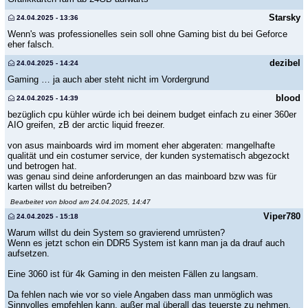
Starsky
24.04.2025 - 13:36
Wenn's was professionelles sein soll ohne Gaming bist du bei Geforce
eher falsch.
dezibel
24.04.2025 - 14:24
Gaming … ja auch aber steht nicht im Vordergrund
blood
24.04.2025 - 14:39
bezüglich cpu kühler würde ich bei deinem budget einfach zu einer 360er
AIO greifen, zB der arctic liquid freezer.
von asus mainboards wird im moment eher abgeraten: mangelhafte
qualität und ein costumer service, der kunden systematisch abgezockt
und betrogen hat.
was genau sind deine anforderungen an das mainboard bzw was für
karten willst du betreiben?
Bearbeitet von blood am 24.04.2025, 14:47
Viper780
24.04.2025 - 15:18
Warum willst du dein System so gravierend umrüsten?
Wenn es jetzt schon ein DDR5 System ist kann man ja da drauf auch
aufsetzen.
Eine 3060 ist für 4k Gaming in den meisten Fällen zu langsam.
Da fehlen nach wie vor so viele Angaben dass man unmöglich was
Sinnvolles empfehlen kann, außer mal überall das teuerste zu nehmen.