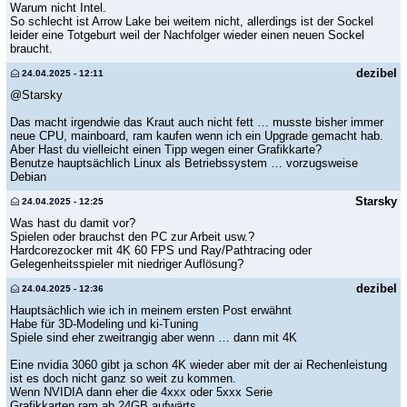
Warum nicht Intel.
So schlecht ist Arrow Lake bei weitem nicht, allerdings ist der Sockel
leider eine Totgeburt weil der Nachfolger wieder einen neuen Sockel
braucht.
dezibel
24.04.2025 - 12:11
@Starsky
Das macht irgendwie das Kraut auch nicht fett … musste bisher immer
neue CPU, mainboard, ram kaufen wenn ich ein Upgrade gemacht hab.
Aber Hast du vielleicht einen Tipp wegen einer Grafikkarte?
Benutze hauptsächlich Linux als Betriebssystem … vorzugsweise
Debian
Starsky
24.04.2025 - 12:25
Was hast du damit vor?
Spielen oder brauchst den PC zur Arbeit usw.?
Hardcorezocker mit 4K 60 FPS und Ray/Pathtracing oder
Gelegenheitsspieler mit niedriger Auflösung?
dezibel
24.04.2025 - 12:36
Hauptsächlich wie ich in meinem ersten Post erwähnt
Habe für 3D-Modeling und ki-Tuning
Spiele sind eher zweitrangig aber wenn … dann mit 4K
Eine nvidia 3060 gibt ja schon 4K wieder aber mit der ai Rechenleistung
ist es doch nicht ganz so weit zu kommen.
Wenn NVIDIA dann eher die 4xxx oder 5xxx Serie
Grafikkarten ram ab 24GB aufwärts