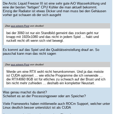
Die Arctic Liquid Freezer III ist eine sehr gute AiO Wasserkühlung und
eine der besten "fertigen" CPU Kühler die man aktuell bekommt.
Einzig der Radiator ist etwas Dicker und man muss bei den Gehäusen
vorher gut schauen ob der sich ausgeht
Zitat
aus einem Post
von dezibel
bei der 3060 ist nur ein Standbild gemeint das zocken geht nur
knapp mit 1920x1080 und das nicht in jedem Spiel … hakt und
ruckelt recht oft wenn sich viel bewegt.
Es kommt auf das Spiel und die Qualitätseinstellung drauf an. So
pauschal kann man das nicht sagen
Zitat
aus einem Post
von dezibel
Werde um eine RTX wohl nicht herumkommen. Und ja das meiste
ist CUDA optimiert … wie etliche Programme die ich verwende …
die RTX4060 8GB ist für etliches zu schwach auf der Brust und ich
bin nicht mehr zufrieden … deshalb ein kompletter Neustart.
Was genau machst du damit?
Scheitert es an der Processingpower oder am Speicher?
Viele Frameworks haben mittlerweile auch ROCm Support, welcher unter
Linux deutlich besser unterstützt ist als CUDA