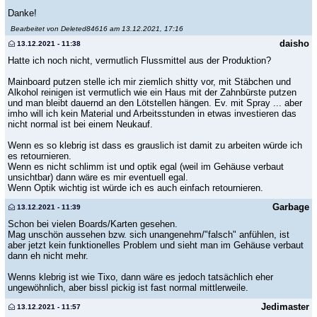
Danke!
Bearbeitet von Deleted84616 am 13.12.2021, 17:16
daisho
13.12.2021 - 11:38
Hatte ich noch nicht, vermutlich Flussmittel aus der Produktion?
Mainboard putzen stelle ich mir ziemlich shitty vor, mit Stäbchen und
Alkohol reinigen ist vermutlich wie ein Haus mit der Zahnbürste putzen
und man bleibt dauernd an den Lötstellen hängen. Ev. mit Spray ... aber
imho will ich kein Material und Arbeitsstunden in etwas investieren das
nicht normal ist bei einem Neukauf.
Wenn es so klebrig ist dass es grauslich ist damit zu arbeiten würde ich
es retournieren.
Wenn es nicht schlimm ist und optik egal (weil im Gehäuse verbaut
unsichtbar) dann wäre es mir eventuell egal.
Wenn Optik wichtig ist würde ich es auch einfach retournieren.
Garbage
13.12.2021 - 11:39
Schon bei vielen Boards/Karten gesehen.
Mag unschön aussehen bzw. sich unangenehm/"falsch" anfühlen, ist
aber jetzt kein funktionelles Problem und sieht man im Gehäuse verbaut
dann eh nicht mehr.
Wenns klebrig ist wie Tixo, dann wäre es jedoch tatsächlich eher
ungewöhnlich, aber bissl pickig ist fast normal mittlerweile.
Jedimaster
13.12.2021 - 11:57