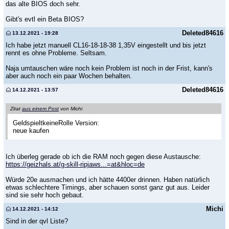
das alte BIOS doch sehr.
Gibt's evtl ein Beta BIOS?
Deleted84616
13.12.2021 - 19:28
Ich habe jetzt manuell CL16-18-18-38 1,35V eingestellt und bis jetzt
rennt es ohne Probleme. Seltsam.
Naja umtauschen wäre noch kein Problem ist noch in der Frist, kann's
aber auch noch ein paar Wochen behalten.
Deleted84616
14.12.2021 - 13:57
Zitat
aus einem Post
von Michi
GeldspieltkeineRolle Version:
neue kaufen
Ich überleg gerade ob ich die RAM noch gegen diese Austausche:
https://geizhals.at/g-skill-ripjaws...=at&hloc=de
Würde 20e ausmachen und ich hätte 4400er drinnen. Haben natürlich
etwas schlechtere Timings, aber schauen sonst ganz gut aus. Leider
sind sie sehr hoch gebaut.
Michi
14.12.2021 - 14:12
Sind in der qvl Liste?