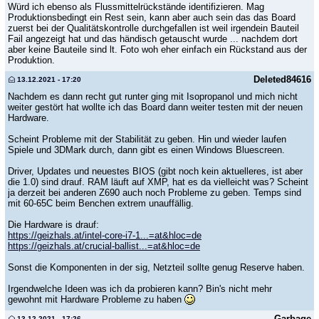
Würd ich ebenso als Flussmittelrückstände identifizieren. Mag
Produktionsbedingt ein Rest sein, kann aber auch sein das das Board
zuerst bei der Qualitätskontrolle durchgefallen ist weil irgendein Bauteil
Fail angezeigt hat und das händisch getauscht wurde ... nachdem dort
aber keine Bauteile sind lt. Foto woh eher einfach ein Rückstand aus der
Produktion.
Deleted84616
13.12.2021 - 17:20
Nachdem es dann recht gut runter ging mit Isopropanol und mich nicht
weiter gestört hat wollte ich das Board dann weiter testen mit der neuen
Hardware.
Scheint Probleme mit der Stabilität zu geben. Hin und wieder laufen
Spiele und 3DMark durch, dann gibt es einen Windows Bluescreen.
Driver, Updates und neuestes BIOS (gibt noch kein aktuelleres, ist aber
die 1.0) sind drauf. RAM läuft auf XMP, hat es da vielleicht was? Scheint
ja derzeit bei anderen Z690 auch noch Probleme zu geben. Temps sind
mit 60-65C beim Benchen extrem unauffällig.
Die Hardware is drauf:
https://geizhals.at/intel-core-i7-1...=at&hloc=de
https://geizhals.at/crucial-ballist...=at&hloc=de
Sonst die Komponenten in der sig, Netzteil sollte genug Reserve haben.
Irgendwelche Ideen was ich da probieren kann? Bin's nicht mehr
gewohnt mit Hardware Probleme zu haben
Garbage
13.12.2021 - 17:26