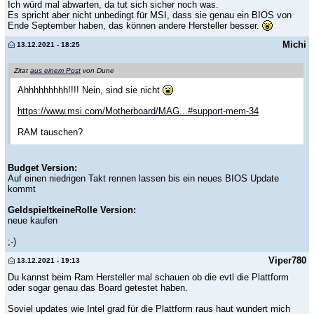
Ich würd mal abwarten, da tut sich sicher noch was.
Es spricht aber nicht unbedingt für MSI, dass sie genau ein BIOS von
Ende September haben, das können andere Hersteller besser.
Michi
13.12.2021 - 18:25
Zitat
aus einem Post
von Dune
Ahhhhhhhhh!!!! Nein, sind sie nicht
https://www.msi.com/Motherboard/MAG...#support-mem-34
RAM tauschen?
Budget Version:
Auf einen niedrigen Takt rennen lassen bis ein neues BIOS Update
kommt
GeldspieltkeineRolle Version:
neue kaufen
;-)
Viper780
13.12.2021 - 19:13
Du kannst beim Ram Hersteller mal schauen ob die evtl die Plattform
oder sogar genau das Board getestet haben.
Soviel updates wie Intel grad für die Plattform raus haut wundert mich