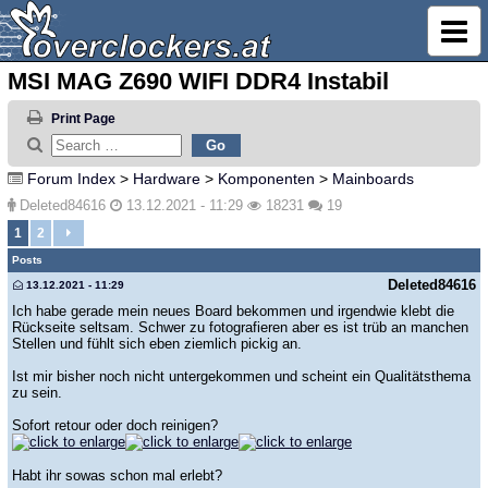
MSI MAG Z690 WIFI DDR4 Instabil
Print Page
Forum Index
>
Hardware
>
Komponenten
>
Mainboards
Deleted84616
13.12.2021 - 11:29
18231
19
1
2
Posts
Deleted84616
13.12.2021 - 11:29
Ich habe gerade mein neues Board bekommen und irgendwie klebt die
Rückseite seltsam. Schwer zu fotografieren aber es ist trüb an manchen
Stellen und fühlt sich eben ziemlich pickig an.
Ist mir bisher noch nicht untergekommen und scheint ein Qualitätsthema
zu sein.
Sofort retour oder doch reinigen?
Habt ihr sowas schon mal erlebt?