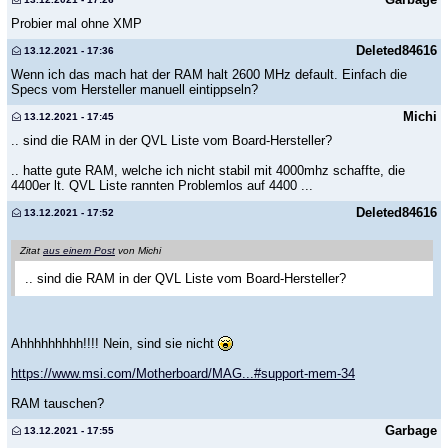
Probier mal ohne XMP
Deleted84616
13.12.2021 - 17:36
Wenn ich das mach hat der RAM halt 2600 MHz default. Einfach die
Specs vom Hersteller manuell eintippseln?
Michi
13.12.2021 - 17:45
.. sind die RAM in der QVL Liste vom Board-Hersteller?
.. hatte gute RAM, welche ich nicht stabil mit 4000mhz schaffte, die
4400er lt. QVL Liste rannten Problemlos auf 4400 ...
Deleted84616
13.12.2021 - 17:52
Zitat
aus einem Post
von Michi
.. sind die RAM in der QVL Liste vom Board-Hersteller?
Ahhhhhhhhh!!!! Nein, sind sie nicht
https://www.msi.com/Motherboard/MAG...#support-mem-34
RAM tauschen?
Garbage
13.12.2021 - 17:55