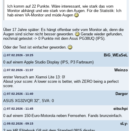
Ich komm auf 22 Punkte. Wäre interessant, wie stark das vom
Monitor abhängt und wie stark von den Augen. Für die Statistik: Ich
hab einen VA-Monitor und müde Augen
Über 17 Jahre später: Es hängt offenbar sehr vom Monitor ab, denn die
Augen sind sicher nicht besser geworden.
Gerade wieder gefunden,
nochmal getestet -> 0 Punkte mit dem Asus PG38UQ (IPS).
Oder der Test ist einfacher geworden.
BiG_WEaSeL
07.02.2026 - 10:25
0 auf einem Apple Studio Display (IPS, P3 Farbraum)
Weinzo
07.02.2026 - 11:37
erster Versuch am Xiamoi Lite 13: 0!
About your score: A lower score is better, with ZERO being a perfect
score.
Dargor
07.02.2026 - 11:40
ASUS XG32VQR 32", SVA: 0
eitschpi
07.02.2026 - 11:45
0 auf einem 150-Euro-Motorola neben Fernsehen. Fands brunzeinfach.
sLy-
09.02.2026 - 09:15
2 am HP Elitebook G8 mit dem Standard 0815 display