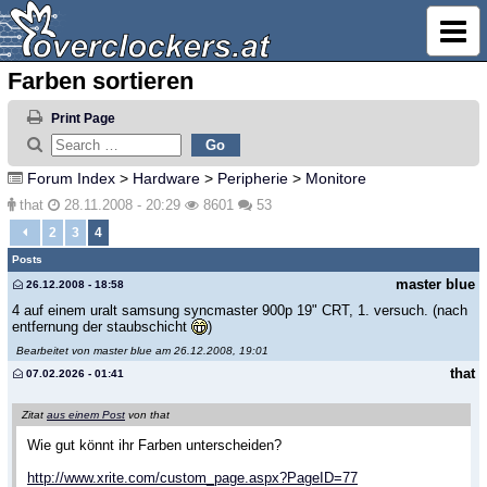
Farben sortieren
Print Page
Forum Index
>
Hardware
>
Peripherie
>
Monitore
that
28.11.2008 - 20:29
8601
53
2
3
4
Posts
master blue
26.12.2008 - 18:58
4 auf einem uralt samsung syncmaster 900p 19" CRT, 1. versuch. (nach
entfernung der staubschicht
)
Bearbeitet von master blue am 26.12.2008, 19:01
that
07.02.2026 - 01:41
Zitat
aus einem Post
von that
Wie gut könnt ihr Farben unterscheiden?
http://www.xrite.com/custom_page.aspx?PageID=77