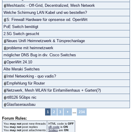
Meshtastic - Off-Grid, Decentralized, Mesh Network
Welche Schirmung LAN Kabel und wo bestellen?
S: Firewall Hardware für opnsense od. OpenWrt
PoE Switch benötigt
2.5G Switch gesucht
Neues Unifi Heimnetzwerk & Türsprechanlage
probleme mit heimnetzwerk
möglicher DNS Bug in div. Cisco Switches
OpenWrt 24.10
Alte Meraki Switches
Intel Networking - quo vadis?
Empfehlung für Router
Netzwerk, Mesh WLAN für Einfamilienhaus + Garten(?)
rtl8126 5Gbps nic
Glasfaserausbau
…
1
2
3
234
Forum Rules:
You
may not
post new threads
HTML code is
OFF
You
may not
post replies
vB code
is
ON
You
may not
post attachments
Smilies
are
ON