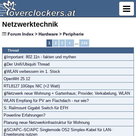
Netzwerktechnik
Forum Index
>
Hardware
>
Peripherie
…
1
2
3
234
Thread
Important: 802.11n - fakten und mythen
Der Unifi/Ubiquiti Thread
WLAN verbessern im 1. Stock
OpenWrt 25.12
RTL8127 10Gbps NIC (<2 Watt)
Netzwerk neue Wohnung + Gartenhaus; Provider, Verkabelung, WLAN
WLAN Empfang für PV am Flachdach - nur wie?
S: Railmount Gigabit Switch für EFH
Powerline Erfahrungen?
Planung neue Netzwerkinfrastruktur für Wohnung
SC/APC–SC/APC Singlemode OS2 Simplex-Kabel für LAN-
Erweiterung nutzen