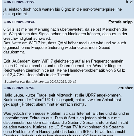
b_d
05.03.2025 - 11:22
ja, einfach doch noch warten bis 6 ghz in die non-pro/enterprise line
einzug nimmt.
Extrafeinripp
05.03.2025 - 20:44
6 GHz ist meiner Meinung nach überbewertet, da selbst Menschen die
im Weg stehen das Signal schon so blockieren können, dass es in der
Geschwindigkeit schwankt.
Das Nette am WiFi 7 ist, dass QAM höher moduliert wird und so auch
organisch ohne Frequenzänderung wieder etwas mehr Speed
dazukommt.
Edit: Außerdem kann WiFi 7 gleichzeitig auf allen Frequenzchanneln
einen Client ansprechen und so Daten übermitteln. Was für längere
Reichweiten ziemlich nice ist. Keine Handoverproblematik von 5 GHz
auf 2,4 GHz. Jedenfalls in der Theorie.
Bearbeitet von Extrafeinripp am 05.03.2025, 20:49
crusher
06.03.2025 - 07:36
Hallo Leute, kurze Frage: seit Mittwoch ist die UDR7 angekommen,
Backup von der "alten" UDR eingespielt, hat im zweiten Anlauf fast
geklappt ( Protect übernimmt er einfach nicht) .
Was jedoch mein neues Problem ist: das Internet fällt hie und da und in
unbestimmten Zeitraum aus. Dies äußert sich jedoch nicht nur mit
disconnects, sondern darin dass die Seiten / Streams etc einfach nicht
geladen werden. Kuriose ist: LG Smart TV funktionieren die Streams
ohne Probleme. Am Handy geht das laden in 9/10 z.B. auf Insta nicht,