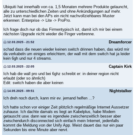
Ubiquiti hat innerhalb von ca. 1,5 Monaten mehrere Produkte gelauncht,
alle zu unterschiedlichen Zeiten und ohne Ankündigungen auf mehr.
Jetzt kann man bei den APs ein nicht nachvollziehbares Muster
erkennen: Enterprise -> Lite -> ProPro.
Ich frage doch nur ob das Firmentypisch ist, damit ich mir bei einem
nächsten Upgrade nicht wieder die Finger verbrenne.
Dreamforcer
12.03.2025 - 21:52
schad dass die neuen wieder keinen switch drinnen haben, das würd mir
da verkabeln um einiges erleichtern, der wall mit dem switch hat ja leider
kein 6gh und nur 4 streams.
Captain Kirk
12.03.2025 - 22:05
Ich hab die wall pro und bei 6ghz schreibt er: in deiner region nicht
erlaubt (oder so ähnlich)
Edit: switch haben die aber keinen
Nightstalker
14.05.2025 - 09:51
Ich dreh noch durch, kann mir ev. jemand helfen ...?
Ich hatte schon vor einiger Zeit plötzlich regelmäßige Internet Aussetzer
zuhause. Ich dachte damals es liegt an Kabelplus, habe Modem
getauscht usw. dann war es irgendwie zwischenzeitlich besser aber
zwischendurch disconnected sich einfach mein Internet, jedenfalls
kommt die Meldung von der Unify App. Meist dauert das nur ein paar
Sekunden bis eine Minute aber nervt.