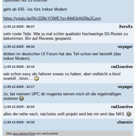
Upstream bis zu 650mbit
geht ab 430.- los fürs Indoor Modem
https://youtu.be/0IcSD9xYOWE?si=94dOitAtD9aJCuyn
XeroXs
05.12.2025 - 08:27
sehr coole Teile. Wär ja mal schön qualitativ hochwertige 5G-Router zu
bekommen. Bin auf Reviews gespannt.
voyager
05.12.2025 - 08:34
drüben im deutschen UI Forum hat das Teil schon wer bestellt (das
indoor Modem)
rad1oactive
05.12.2025 - 10:10
wär schon sexy als failover sowas zu haben, aber vielleicht a bissl
overkill...hmm....
voyager
05.12.2025 - 10:17
Jo, bei meinem UPC äh magenta nerven mich eh die regelmäßigen
stotterer
rad1oactive
05.12.2025 - 10:22
alles der reihe nach, nächstes unifi projekt wird bei mir wrsl das NAS.
charmin
05.12.2025 - 10:33
Zitat
aus einem Post
von rad1oactive