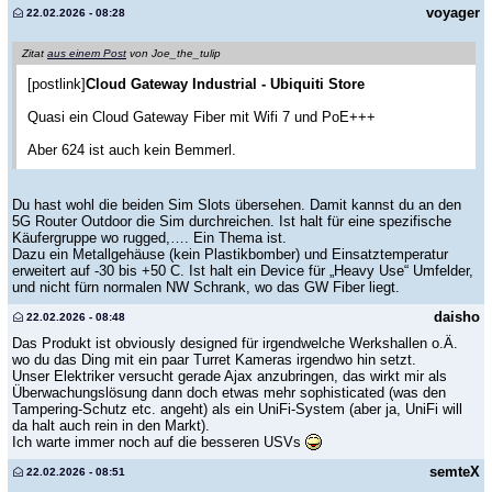
voyager
22.02.2026 - 08:28
Zitat
aus einem Post
von Joe_the_tulip
[postlink]
Cloud Gateway Industrial - Ubiquiti Store
Quasi ein Cloud Gateway Fiber mit Wifi 7 und PoE+++
Aber 624 ist auch kein Bemmerl.
Du hast wohl die beiden Sim Slots übersehen. Damit kannst du an den
5G Router Outdoor die Sim durchreichen. Ist halt für eine spezifische
Käufergruppe wo rugged,…. Ein Thema ist.
Dazu ein Metallgehäuse (kein Plastikbomber) und Einsatztemperatur
erweitert auf -30 bis +50 C. Ist halt ein Device für „Heavy Use“ Umfelder,
und nicht fürn normalen NW Schrank, wo das GW Fiber liegt.
daisho
22.02.2026 - 08:48
Das Produkt ist obviously designed für irgendwelche Werkshallen o.Ä.
wo du das Ding mit ein paar Turret Kameras irgendwo hin setzt.
Unser Elektriker versucht gerade Ajax anzubringen, das wirkt mir als
Überwachungslösung dann doch etwas mehr sophisticated (was den
Tampering-Schutz etc. angeht) als ein UniFi-System (aber ja, UniFi will
da halt auch rein in den Markt).
Ich warte immer noch auf die besseren USVs
semteX
22.02.2026 - 08:51