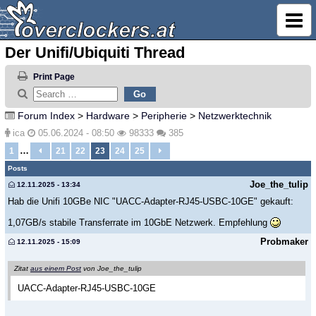
Der Unifi/Ubiquiti Thread
Print Page
Forum Index
>
Hardware
>
Peripherie
>
Netzwerktechnik
ica
05.06.2024 - 08:50
98333
385
…
1
21
22
23
24
25
Posts
Joe_the_tulip
12.11.2025 - 13:34
Hab die Unifi 10GBe NIC "UACC-Adapter-RJ45-USBC-10GE" gekauft:
1,07GB/s stabile Transferrate im 10GbE Netzwerk. Empfehlung
Probmaker
12.11.2025 - 15:09
Zitat
aus einem Post
von Joe_the_tulip
UACC-Adapter-RJ45-USBC-10GE