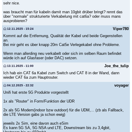
sehr nice.
was braucht man für kabeln damit man 10gbit drüber bringt? rennt das
über "normale" strukturierte Verkabelung mit cat6a? oder muss mans
ausprobieren?
Viper780
12.11.2025 - 15:24
Kommt auf die Entfernung, Qualität der Kabel und beide Gegenstellen
an.
Bei mir geht es über knapp 20m Cat5e Verlegekabel ohne Probleme.
Wenn man allerding neu verkabelt oder sich im selben Raum befindet
würde ich auf Glasfaser (oder DAC) setzen.
Joe_the_tulip
13.11.2025 - 11:00
Ich hab ein CAT 6a Kabel zum Switch und CAT 8 in der Wand, dann
wieder CAT 6a zum Hauptrouter.
voyager
04.12.2025 - 22:32
Unifi hat erste 5G Produkte vorgestellt
1x als "Router" in Form/Funktion der UDR
2x als 5G Modem(indoor bzw outdoor) für die UDM,... (zb als Fallback,
die LTE Version gabs ja schon ewig)
jeweils 2x Sim, eine davon auch eSim
Es kann 5G SA, 5G NSA und LTE, Downstream bis zu 3,4gbit,