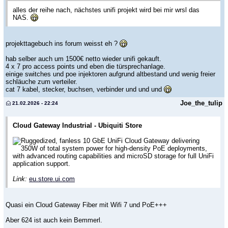
alles der reihe nach, nächstes unifi projekt wird bei mir wrsl das
NAS.
projekttagebuch ins forum weisst eh ?
hab selber auch um 1500€ netto wieder unifi gekauft.
4 x 7 pro access points und eben die türsprechanlage.
einige switches und poe injektoren aufgrund altbestand und wenig freier
schläuche zum verteiler.
cat 7 kabel, stecker, buchsen, verbinder und und und
Joe_the_tulip
21.02.2026 - 22:24
Cloud Gateway Industrial - Ubiquiti Store
Ruggedized, fanless 10 GbE UniFi Cloud Gateway delivering
350W of total system power for high-density PoE deployments,
with advanced routing capabilities and microSD storage for full UniFi
application support.
Link:
eu.store.ui.com
Quasi ein Cloud Gateway Fiber mit Wifi 7 und PoE+++
Aber 624 ist auch kein Bemmerl.