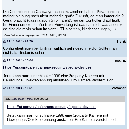
Die Controllerlosen Gateways haben inzwischen halt im Privatbereich
meiner Meinung nach nicht mehr die große Zukunft, da man immer ein 2.
Gerät braucht (dass ja auch Strom zieht), wo der Controller drauf läuft.
Im Firmenumfeld mit Zentraler Verwaltung ist das natürlich was anderes,
da sind die mMn schon im vorteil (Filialbetrieb, Niederlassungen,…)
Bearbeitet von voyager am 16.11.2024, 06:50
hynk
17.11.2024 - 01:50
Config übertragen bei Unifi ist wirklich sehr geschmeidig. Sollte man
nicht als Hindernis sehen.
spunz
21.11.2024 - 19:04
https://ui.com/us/en/camera-security/special-devices
Jetzt kann man für schlanke 199€ eine 3rd-party Kamera mit
Bewegungs/Objekterkennung austatten. Pro Kamera versteht sich...
voyager
21.11.2024 - 19:51
Zitat
aus einem Post
von spunz
https://ui.com/us/en/camera-security/special-devices
Jetzt kann man für schlanke 199€ eine 3rd-party Kamera mit
Bewegungs/Objekterkennung austatten. Pro Kamera versteht sich...