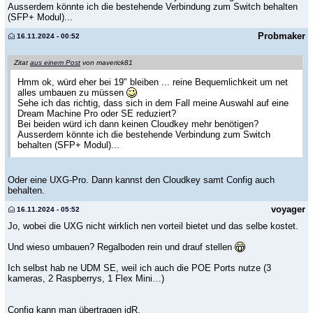
Ausserdem könnte ich die bestehende Verbindung zum Switch behalten
(SFP+ Modul)...
Probmaker
16.11.2024 - 00:52
Zitat
aus einem Post
von maverick81
Hmm ok, würd eher bei 19" bleiben ... reine Bequemlichkeit um net
alles umbauen zu müssen
Sehe ich das richtig, dass sich in dem Fall meine Auswahl auf eine
Dream Machine Pro oder SE reduziert?
Bei beiden würd ich dann keinen Cloudkey mehr benötigen?
Ausserdem könnte ich die bestehende Verbindung zum Switch
behalten (SFP+ Modul)...
Oder eine UXG-Pro. Dann kannst den Cloudkey samt Config auch
behalten.
voyager
16.11.2024 - 05:52
Jo, wobei die UXG nicht wirklich nen vorteil bietet und das selbe kostet.
Und wieso umbauen? Regalboden rein und drauf stellen
Ich selbst hab ne UDM SE, weil ich auch die POE Ports nutze (3
kameras, 2 Raspberrys, 1 Flex Mini…)
Config kann man übertragen idR.