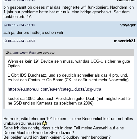
bin gespannt ob dieses mal das integrierte wifi funktioniert. Nachdem ich
1 jahr nur probleme hatte hat mir nuki eine bridge geschenkt. Seit dem
funktionierts 1A.
voyager
15.11.2024 - 11:16
ach ja, der pro hatte ja schon wifi
maverick81
15.11.2024 - 18:08
Zitat
aus einem Post
von voyager
Wenn es kein 19" Device sein muss, wär das UCG-U sicher ne gute
Option
1 Gbit IDS Durchsatz, und so deutlich schneller als das 4 pro, und,
es hat den Controller On Board (CK ist dafür nicht mehr Notwendig)
https://eu.store.ui.com/eu/en/categ...ducts/ucg-ultra
kostet ca 108€, also auch Preislich n guter Deal. (mit möglichkeit für
ne SSD und so Kameras zu speichern ca 200€)
Hmm ok, würd eher bei 19" bleiben ... reine Bequemlichkeit um net alles
umbauen zu müssen
Sehe ich das richtig, dass sich in dem Fall meine Auswahl auf eine
Dream Machine Pro oder SE reduziert?
Bei beiden würd ich dann keinen Cloudkey mehr benötigen?