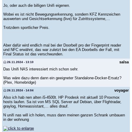
Jo, oder auch die billigen Unifi eigenen.
Wobei es ist nicht Bewegungserkennung, sondern KFZ Kennzeichen
auswerten und Gesichtserkennung (live) für Zutrittssysteme,…
Trotzdem sportlicher Preis.
Aber dafür wird endlich mal bei der Doorbell pro der Fingerprint reader
und NFC erwähnt, das war zuletzt bei den EA Doorbells der Fall, mit
Final Status ist das verschwunden.
salsa
26.11.2024 - 13:10
Das Unifi NAS interessiert mich schon sehr.
Was wäre dazu denn dann ein geeigneter Standalone-Docker-Ersatz?
(Plex, Homebridge)
voyager
26.11.2024 - 14:04
Also ich hab nen alten i5-4500t. HP Prodesk mit aktuell 10 Proxmox
hosts laufen. Sa ist von MS SQL Server auf Debian, über Flightradar,
graylog, Homeassistant,… alles drauf.
N unifi nas will ich holen, muss dann meinen ganzen Schrank umbauen
in der wohnung