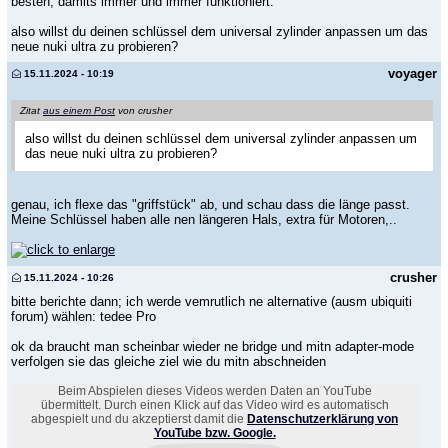
besten, damits immer und immer funktioniert.
also willst du deinen schlüssel dem universal zylinder anpassen um das
neue nuki ultra zu probieren?
voyager
15.11.2024 - 10:19
Zitat
aus einem Post
von crusher
also willst du deinen schlüssel dem universal zylinder anpassen um
das neue nuki ultra zu probieren?
genau, ich flexe das "griffstück" ab, und schau dass die länge passt.
Meine Schlüssel haben alle nen längeren Hals, extra für Motoren,..
crusher
15.11.2024 - 10:26
bitte berichte dann; ich werde vemrutlich ne alternative (ausm ubiquiti
forum) wählen: tedee Pro
ok da braucht man scheinbar wieder ne bridge und mitn adapter-mode
verfolgen sie das gleiche ziel wie du mitn abschneiden
Beim Abspielen dieses Videos werden Daten an YouTube
übermittelt. Durch einen Klick auf das Video wird es automatisch
abgespielt und du akzeptierst damit die
Datenschutzerklärung von
YouTube bzw. Google.