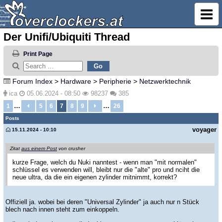
Der Unifi/Ubiquiti Thread
Print Page
Forum Index
>
Hardware
>
Peripherie
>
Netzwerktechnik
ica
05.06.2024 - 08:50
98237
385
…
…
1
5
6
7
8
9
26
Posts
voyager
15.11.2024 - 10:10
Zitat
aus einem Post
von crusher
kurze Frage, welch du Nuki nanntest - wenn man "mit normalen"
schlüssel es verwenden will, bleibt nur die "alte" pro und nciht die
neue ultra, da die ein eigenen zylinder mitnimmt, korrekt?
Offiziell ja. wobei bei deren "Universal Zylinder" ja auch nur n Stück
blech nach innen steht zum einkoppeln.