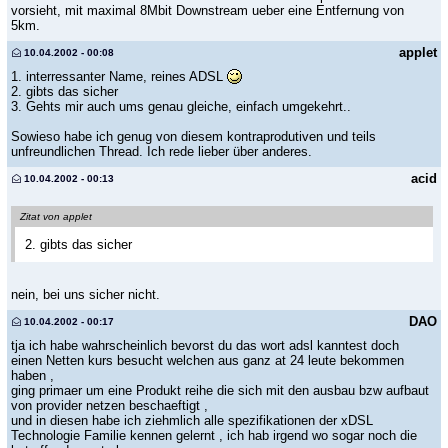
vorsieht, mit maximal 8Mbit Downstream ueber eine Entfernung von
5km.
applet
10.04.2002 - 00:08
1. interressanter Name, reines ADSL
2. gibts das sicher
3. Gehts mir auch ums genau gleiche, einfach umgekehrt..
Sowieso habe ich genug von diesem kontraprodutiven und teils
unfreundlichen Thread. Ich rede lieber über anderes.
acid
10.04.2002 - 00:13
Zitat von applet
2. gibts das sicher
nein, bei uns sicher nicht.
DAO
10.04.2002 - 00:17
tja ich habe wahrscheinlich bevorst du das wort adsl kanntest doch
einen Netten kurs besucht welchen aus ganz at 24 leute bekommen
haben ,
ging primaer um eine Produkt reihe die sich mit den ausbau bzw aufbaut
von provider netzen beschaeftigt ,
und in diesen habe ich ziehmlich alle spezifikationen der xDSL
Technologie Familie kennen gelernt , ich hab irgend wo sogar noch die