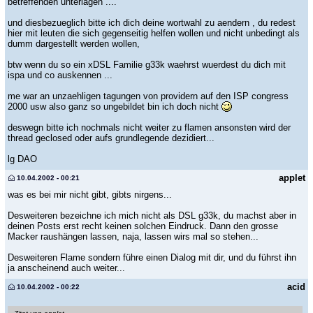
betreffenden unterlagen ....
und diesbezueglich bitte ich dich deine wortwahl zu aendern , du redest
hier mit leuten die sich gegenseitig helfen wollen und nicht unbedingt als
dumm dargestellt werden wollen,
btw wenn du so ein xDSL Familie g33k waehrst wuerdest du dich mit
ispa und co auskennen ...
me war an unzaehligen tagungen von providern auf den ISP congress
2000 usw also ganz so ungebildet bin ich doch nicht
deswegn bitte ich nochmals nicht weiter zu flamen ansonsten wird der
thread geclosed oder aufs grundlegende dezidiert...
lg DAO
applet
10.04.2002 - 00:21
was es bei mir nicht gibt, gibts nirgens...
Desweiteren bezeichne ich mich nicht als DSL g33k, du machst aber in
deinen Posts erst recht keinen solchen Eindruck. Dann den grosse
Macker raushängen lassen, naja, lassen wirs mal so stehen...
Desweiteren Flame sondern führe einen Dialog mit dir, und du führst ihn
ja anscheinend auch weiter...
acid
10.04.2002 - 00:22