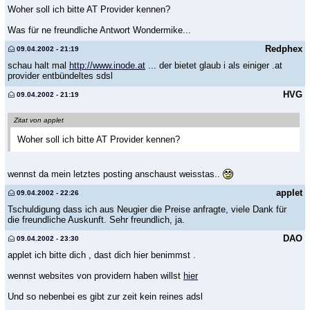
Woher soll ich bitte AT Provider kennen?
Was für ne freundliche Antwort Wondermike...
Redphex
09.04.2002 - 21:19
schau halt mal
http://www.inode.at
... der bietet glaub i als einiger .at
provider entbündeltes sdsl
HVG
09.04.2002 - 21:19
Zitat von applet
Woher soll ich bitte AT Provider kennen?
wennst da mein letztes posting anschaust weisstas..
applet
09.04.2002 - 22:26
Tschuldigung dass ich aus Neugier die Preise anfragte, viele Dank für
die freundliche Auskunft. Sehr freundlich, ja.
DAO
09.04.2002 - 23:30
applet ich bitte dich , dast dich hier benimmst .
wennst websites von providern haben willst
hier
Und so nebenbei es gibt zur zeit kein reines adsl