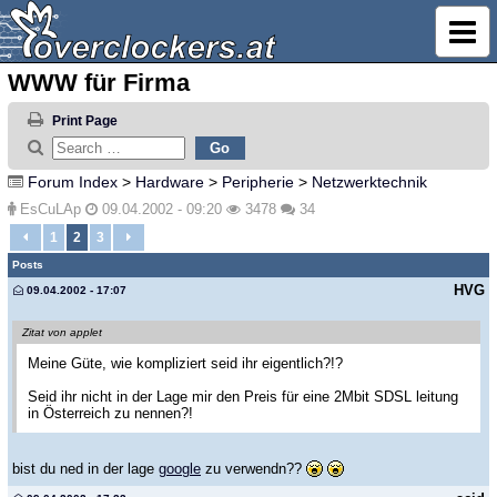
WWW für Firma
Print Page
Forum Index
>
Hardware
>
Peripherie
>
Netzwerktechnik
EsCuLAp
09.04.2002 - 09:20
3478
34
1
2
3
Posts
HVG
09.04.2002 - 17:07
Zitat von applet
Meine Güte, wie kompliziert seid ihr eigentlich?!?
Seid ihr nicht in der Lage mir den Preis für eine 2Mbit SDSL leitung
in Österreich zu nennen?!
bist du ned in der lage
google
zu verwendn??