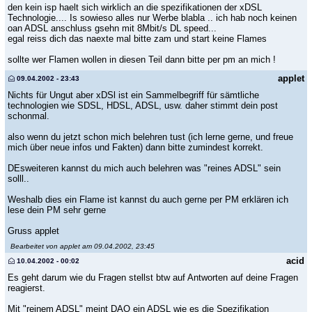
den kein isp haelt sich wirklich an die spezifikationen der xDSL
Technologie.... Is sowieso alles nur Werbe blabla .. ich hab noch keinen
oan ADSL anschluss gsehn mit 8Mbit/s DL speed...
egal reiss dich das naexte mal bitte zam und start keine Flames
sollte wer Flamen wollen in diesen Teil dann bitte per pm an mich !
applet
09.04.2002 - 23:43
Nichts für Ungut aber xDSl ist ein Sammelbegriff für sämtliche
technologien wie SDSL, HDSL, ADSL, usw. daher stimmt dein post
schonmal.
also wenn du jetzt schon mich belehren tust (ich lerne gerne, und freue
mich über neue infos und Fakten) dann bitte zumindest korrekt.
DEsweiteren kannst du mich auch belehren was "reines ADSL" sein
solll..
Weshalb dies ein Flame ist kannst du auch gerne per PM erklären ich
lese dein PM sehr gerne
Gruss applet
Bearbeitet von applet am 09.04.2002, 23:45
acid
10.04.2002 - 00:02
Es geht darum wie du Fragen stellst btw auf Antworten auf deine Fragen
reagierst.
Mit "reinem ADSL" meint DAO ein ADSL wie es die Spezifikation