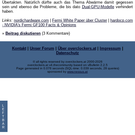
Übertakten. Natürlich dürfte auch das Thema Abwärme damit gegessen
sein und ebenso die Probleme, die bis dato
Dual-GPU-Modelle
verhindert
haben.
Links:
nordichardware.com
|
Fermi White Paper über Cluster
|
hardocp.com
- NVIDIA's Fermi GF100 Facts & Opinions
»
Beitrag diskutieren
(3 Kommentare)
Kontakt
|
Unser Forum
|
Über overclockers.at
|
Impressum
|
Datenschutz
© all rights reserved by overclockers.at 2000-2026
overclockers.at v4.thecommunity based on vBulletin 2.2.5
Page generated in 0.076 seconds (SQL-time: 0.039 seconds, 28 queries)
sponsored by
www.nessus.at
L
E
F
T
B
A
R