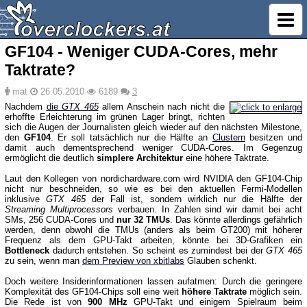
GF104 - Weniger CUDA-Cores, mehr
Taktrate?
mat
26.05.2010
6189
3
Nachdem
die
GTX 465
allem Anschein nach nicht die
erhoffte Erleichterung im grünen Lager bringt, richten
sich die Augen der Journalisten gleich wieder auf den nächsten Milestone,
den
GF104
. Er soll tatsächlich nur die Hälfte an
Clustern
besitzen und
damit auch dementsprechend weniger CUDA-Cores. Im Gegenzug
ermöglicht die deutlich
simplere Architektur
eine höhere Taktrate.
Laut den Kollegen von nordichardware.com wird NVIDIA den GF104-Chip
nicht nur beschneiden, so wie es bei den aktuellen Fermi-Modellen
inklusive
GTX 465
der Fall ist, sondern wirklich nur die Hälfte der
Streaming Multiprocessors
verbauen. In Zahlen sind wir damit bei acht
SMs, 256 CUDA-Cores und
nur 32 TMUs
. Das könnte allerdings gefährlich
werden, denn obwohl die TMUs (anders als beim GT200) mit höherer
Frequenz als dem GPU-Takt arbeiten, könnte bei 3D-Grafiken ein
Bottleneck
dadurch entstehen. So scheint es zumindest bei der
GTX 465
zu sein, wenn man
dem Preview von xbitlabs
Glauben schenkt.
Doch weitere Insiderinformationen lassen aufatmen: Durch die geringere
Komplexität des GF104-Chips soll eine weit
höhere Taktrate
möglich sein.
Die Rede ist von
900 MHz
GPU-Takt und einigem Spielraum beim