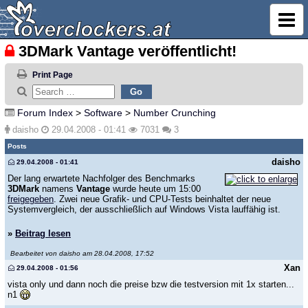
3DMark Vantage veröffentlicht!
Print Page
Forum Index
>
Software
>
Number Crunching
daisho
29.04.2008 - 01:41
7031
3
Posts
daisho
29.04.2008 - 01:41
Der lang erwartete Nachfolger des Benchmarks
3DMark
namens
Vantage
wurde heute um 15:00
freigegeben
. Zwei neue Grafik- und CPU-Tests beinhaltet der neue
Systemvergleich, der ausschließlich auf Windows Vista lauffähig ist.
»
Beitrag lesen
Bearbeitet von daisho am 28.04.2008, 17:52
Xan
29.04.2008 - 01:56
vista only und dann noch die preise bzw die testversion mit 1x starten...
n1