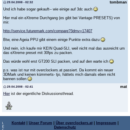
tombman
29.04.2008 - 02:32
Und ich habe sogar gekauft-- wie einige auf 3dc auch
Hier mal ein eXtreme Durchgang (es gibt bei Vantage PRESETS) von
mir.
http://service.futuremark.com/compare?3dmv=17407
Btw, eine Ageia PPU gibt einem einige Punkte extra dazu
Und nein, ich kaufe mir KEIN Quad-SLI, weil nicht mal das ausreicht um
das eXtreme preset mit 30fps zu packen.
Das würde wohl erst GT200 SLI packen, und auf den warte ich
p.s. was ist nur mit overclockers.at passiert. Da kommt ein neuer
3DMark und keinen kümmerts- tjo, hättets mich damals eben nicht
bannen sollen
mat
29.04.2008 - 02:41
Hier
ist der eigentliche Diskussionsthread.
Kontakt
|
Unser Forum
|
Über overclockers.at
|
Impressum
|
L
E
Datenschutz