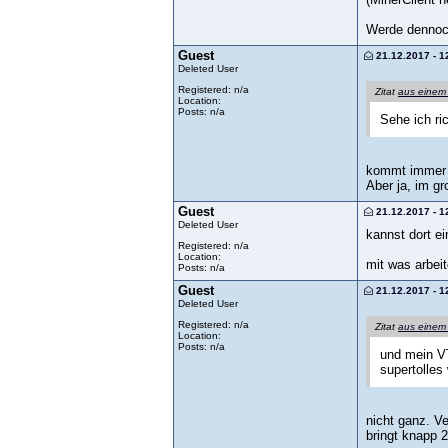
Werde dennoch
Guest
21.12.2017 - 1
Deleted User
Registered: n/a
Zitat
aus einem
Location:
Posts: n/a
Sehe ich ri
kommt immer d
Aber ja, im g
Guest
21.12.2017 - 1
Deleted User
kannst dort e
Registered: n/a
Location:
mit was arbei
Posts: n/a
Guest
21.12.2017 - 1
Deleted User
Registered: n/a
Zitat
aus einem
Location:
Posts: n/a
und mein VT
supertolles 
nicht ganz. V
bringt knapp 