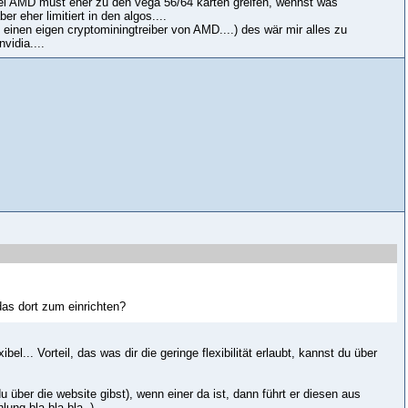
.bei AMD must eher zu den vega 56/64 karten greifen, wennst was
r eher limitiert in den algos....
 einen eigen cryptominingtreiber von AMD....) des wär mir alles zu
vidia....
as dort zum einrichten?
bel... Vorteil, das was dir die geringe flexibilität erlaubt, kannst du über
über die website gibst), wenn einer da ist, dann führt er diesen aus
ung bla bla bla..)