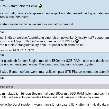
6:09
e PoC kommt erst mit chia
rst ist halt, dass es langsam zu ende geht und der reward niedrig ist. also w
fen würde ichs nicht.
igsten werden externe wegen tb/€ verhältnis genutzt.
7:52
nd Erklären welche Auswirkung eine falsch gewählte Difficulty hat? supportx
dium.. steht "up to 160h/s" aber ich mine mit 1.2MH/s
rfte nur die Anfangsdifficulty sein.. er passt sich dann eh an.
atercool am 20.12.2017, 17:58
7:54
mir glaub ich für den Beginn mal eine 580er mit 8GB RAM holen und damit ru
Ds und ein entsprechendes Mainboard und bau ein richtiges System.
ll wäre Burst insofern, wenn man z.B. ein paar 8TB Platten nimmt, die dann (w
0:49
 Post
von jb
d mir glaub ich für den Beginn mal eine 580er mit 8GB RAM holen und damit 
 HDs und ein entsprechendes Mainboard und bau ein richtiges System.
voll wäre Burst insofern, wenn man z.B. ein paar 8TB Platten nimmt, die dann