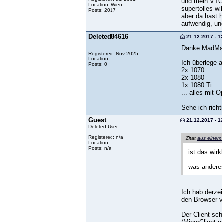
und mein VTC 
Location: Wien
supertolles wi
Posts: 2017
aber da hast h
aufwendig, und
Deleted84616
21.12.2017 - 1
Danke MadMax
Registered: Nov 2025
Location:
Ich überlege 
Posts: 0
2x 1070
2x 1080
1x 1080 Ti
... alles mit 
Sehe ich rich
Guest
21.12.2017 - 1
Deleted User
Registered: n/a
Zitat
aus einem
Location:
Posts: n/a
ist das wir
was anderes
Ich hab derzeit
den Browser vo
Der Client sch
(MinerClient n