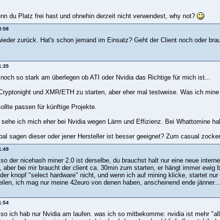
enn du Platz frei hast und ohnehin derzeit nicht verwendest, why not?
0:58
wieder zurück. Hat's schon jemand im Einsatz? Geht der Client noch oder br
1:35
noch so stark am überlegen ob ATI oder Nvidia das Richtige für mich ist...
Cryptonight und XMR/ETH zu starten, aber eher mal testweise. Was ich mine is
llte passen für künftige Projekte.
sehe ich mich eher bei Nvidia wegen Lärm und Effizienz. Bei Whattomine hab
al sagen dieser oder jener Hersteller ist besser geeignet? Zum casual zock
1:49
so der nicehash miner 2.0 ist derselbe, du brauchst halt nur eine neue intern
 aber bei mir braucht der client ca. 30min zum starten, er hängt immer ewig b
der knopf "select hardware" nicht, und wenn ich auf mining klicke, startet n
ilen, ich mag nur meine 42euro von denen haben, anscheinend ende jänner....
1:54
so ich hab nur Nvidia am laufen. was ich so mitbekomme: nvidia ist mehr "all