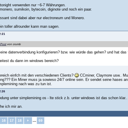
ptonight verwenden nur ~6-7 Währungen.
monero, sumikoin, bytecoin, diginote und noch ein paar.
ressant sind dabei aber nur electroneum und Monero.
in toller allrounder kann man sagen.
2:21
 Post
von crumb
 eine datenverbindung konfigurieren? bzw. wie würde das gehen? und hat das t
eitest du dann im windows bereich?
reich einfch mit den verschiedenen Clients?
CCminer, Claymore usw.. Mu
ng??? Ein Miner muss ja sowieso 24/7 online sein. Er sendet seine hases an 
mplemining nach was zu tun ist.
2:26
ndung unter simplemining os - lte stick z.b. unter windows ist das schon klar.
he ich mir an.
…
16
17
18
69