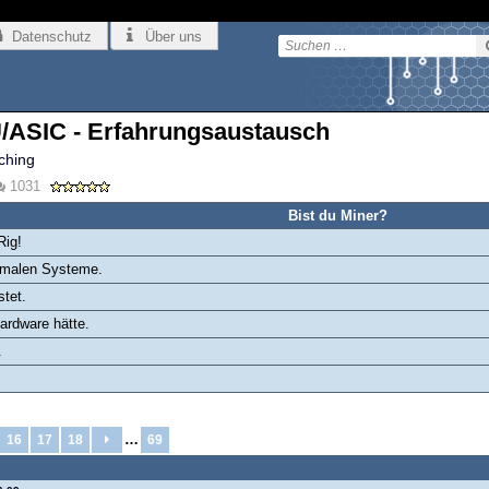
Datenschutz
Über uns
ASIC - Erfahrungsaustausch
ching
1031
Bist du Miner?
Rig!
ormalen Systeme.
stet.
ardware hätte.
.
…
16
17
18
69