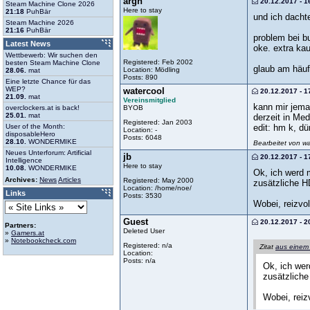
argh
20.12.2017 - 1
Steam Machine Clone 2026
Here to stay
21:18
PuhBär
und ich dacht
Steam Machine 2026
21:16
PuhBär
problem bei bu
Latest News
oke. extra kau
Wettbewerb: Wir suchen den
Registered: Feb 2002
besten Steam Machine Clone
glaub am häuf
Location: Mödling
28.06.
mat
Posts: 890
Eine letzte Chance für das
WEP?
watercool
20.12.2017 - 1
21.09.
mat
Vereinsmitglied
kann mir jema
overclockers.at is back!
BYOB
25.01.
mat
derzeit in Me
Registered: Jan 2003
User of the Month:
edit: hm k, dü
Location: -
disposableHero
Posts: 6048
28.10.
WONDERMIKE
Bearbeitet von w
Neues Unterforum: Artificial
jb
20.12.2017 - 1
Intelligence
Here to stay
10.08.
WONDERMIKE
Ok, ich werd 
Archives:
News
Articles
Registered: May 2000
zusätzliche H
Location: /home/noe/
Links
Posts: 3530
Wobei, reizvo
Guest
20.12.2017 - 2
Partners:
Deleted User
»
Gamers.at
»
Notebookcheck.com
Registered: n/a
Zitat
aus einem
Location:
Posts: n/a
Ok, ich wer
zusätzliche
Wobei, reiz