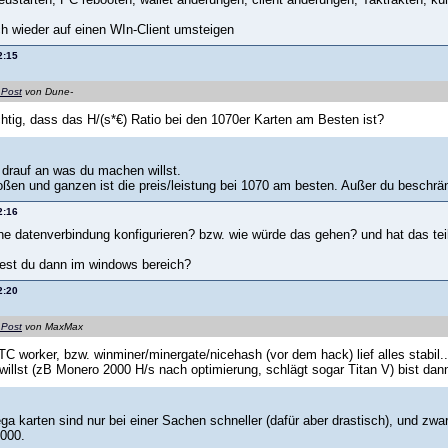
 wieder auf einen WIn-Client umsteigen
2:15
 Post
von Dune-
chtig, dass das H/(s*€) Ratio bei den 1070er Karten am Besten ist?
rauf an was du machen willst.
roßen und ganzen ist die preis/leistung bei 1070 am besten. Außer du beschrä
2:16
ine datenverbindung konfigurieren? bzw. wie würde das gehen? und hat das teil
test du dann im windows bereich?
2:20
 Post
von MaxMax
C worker, bzw. winminer/minergate/nicehash (vor dem hack) lief alles stabil
willst (zB Monero 2000 H/s nach optimierung, schlägt sogar Titan V) bist dann a
ega karten sind nur bei einer Sachen schneller (dafür aber drastisch), und z
2000.