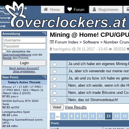
Home
Forum
Registrieren
Mining @ Home! CPU/GPU/
Anmeldung
Forum Index
>
Software
>
Number Crun
hachigatsu
28.11.2017 - 13:43
303232
Ich akzeptiere die
Datenschutzerklärung
und die
Regeln
des Forums.
Ja und ich habe ein eigenes Mining-
Noch keinen Account?
Ja, aber ich verwende nur meine n
Jetzt registrieren.
New Posts
Ja, ab und zu bzw. ich habe es gete
Today's Active Threads
Nein, aber ich würde, wenn ich die H
iPhone 17 / 17 AIR / 17 PRO /
17 PRO MAX / SE4 / Watch 11
Nein, aber ich trade Bitcoins und Co
/Watch Ultra 3 (2025)
07:01
pau-c
Nein, das ist Stromverbrauch!
NVIDIA GeForce RTX 5000
Serie
View Results
02:31
sp33d
Letztgekauftes Spiel
00:10
Lobo
…
1
8
9
10
11
12
13
14
15
Magenta Sammelthread (vorm.
UPC)
Posts
22:14
milfor