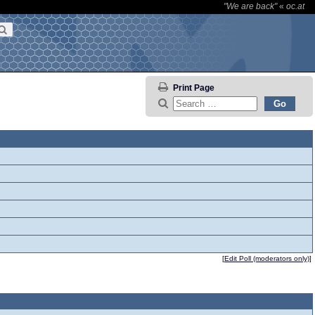
"We are back"
«
oc.at
Print Page
[
Edit Poll (moderators only)
]