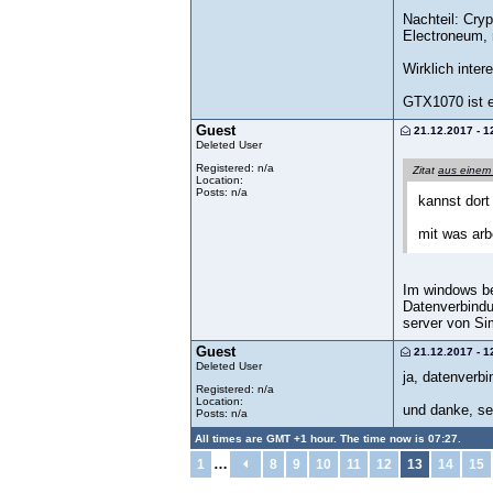
Nachteil: Cry
Electroneum, 
Wirklich inte
GTX1070 ist e
Guest
21.12.2017 - 1
Deleted User
Registered: n/a
Zitat
aus einem
Location:
Posts: n/a
kannst dort
mit was arb
Im windows be
Datenverbindu
server von Si
Guest
21.12.2017 - 1
Deleted User
ja, datenverbi
Registered: n/a
Location:
und danke, se
Posts: n/a
All times are GMT +1 hour. The time now is 07:27.
…
1
8
9
10
11
12
13
14
15