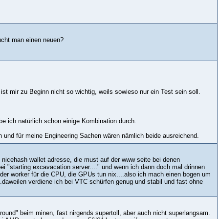
aucht man einen neuen?
t mir zu Beginn nicht so wichtig, weils sowieso nur ein Test sein soll.
e ich natürlich schon einige Kombination durch.
en und für meine Engineering Sachen wären nämlich beide ausreichend.
e nicehash wallet adresse, die must auf der www seite bei denen
ei "starting excavacation server...." und wenn ich dann doch mal drinnen
ur der worker für die CPU, die GPUs tun nix....also ich mach einen bogen um
daweilen verdiene ich bei VTC schürfen genug und stabil und fast ohne
round" beim minen, fast nirgends supertoll, aber auch nicht superlangsam.