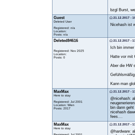
bzgl Burst, w
Guest
21.12.2017 - 1
Deleted User
Nicehash ist 
Registered: n/a
Location:
Posts: n/a
Deleted84616
21.12.2017 - 1
Ich bin immer 
Registered: Nov 2025
Location:
Hatte vor mit 
Posts: 0
Aber die HW so
Gefühlsmäßig 
Kann man glob
MaxMax
21.12.2017 - 1
Here to stay
@nicehash: al
Registered: Jul 2001
neugenerieren,
Location: Wien
bin dann geht 
Posts: 2017
nicehash dawe
fees....
MaxMax
21.12.2017 - 1
Here to stay
@hardware: al
Registered: Jul 2001