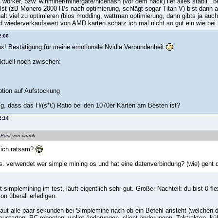
worker, bzw. winminer/minergate/nicehash (vor dem hack) lief alles stabil..
llst (zB Monero 2000 H/s nach optimierung, schlägt sogar Titan V) bist dann abe
alt viel zu optimieren (bios modding, wattman optimierung, dann gibts ja auch
 wiederverkaufswert von AMD karten schätz ich mal nicht so gut ein wie bei n
2:06
! Bestätigung für meine emotionale Nvidia Verbundenheit
aktuell noch zwischen:
Option auf Aufstockung
tig, dass das H/(s*€) Ratio bei den 1070er Karten am Besten ist?
2:14
 Post
von crumb
klich ratsam?
. verwendet wer simple mining os und hat eine datenverbindung? (wie) geht d
 simplemining im test, läuft eigentlich sehr gut. Großer Nachteil: du bist 0 flexi
n überall erledigen.
aut alle paar sekunden bei Simplemine nach ob ein Befehl ansteht (welchen du 
eustarten, PC rebooten, wallet änderungen, client änderungen, Taktrakten, kühl