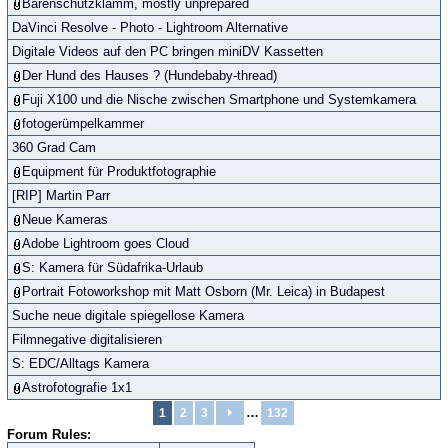
Bärenschützklamm, mostly unprepared
DaVinci Resolve - Photo - Lightroom Alternative
Digitale Videos auf den PC bringen miniDV Kassetten
Der Hund des Hauses ? (Hundebaby-thread)
Fuji X100 und die Nische zwischen Smartphone und Systemkamera
fotogerümpelkammer
360 Grad Cam
Equipment für Produktfotographie
[RIP] Martin Parr
Neue Kameras
Adobe Lightroom goes Cloud
S: Kamera für Südafrika-Urlaub
Portrait Fotoworkshop mit Matt Osborn (Mr. Leica) in Budapest
Suche neue digitale spiegellose Kamera
Filmnegative digitalisieren
S: EDC/Alltags Kamera
Astrofotografie 1x1
…
1
2
3
132
Forum Rules: