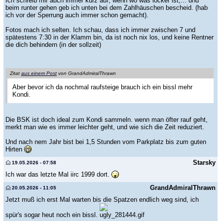
Ich schreib mir auch immer kurz auf, wenn wo was locker ist,... und
beim runter gehen geb ich unten bei dem Zahlhäuschen bescheid. (hab
ich vor der Sperrung auch immer schon gemacht).
Fotos mach ich selten. Ich schau, dass ich immer zwischen 7 und
spätestens 7:30 in der Klamm bin, da ist noch nix los, und keine Rentner
die dich behindern (in der sollzeit)
Zitat
aus einem Post
von GrandAdmiralThrawn
Aber bevor ich da nochmal raufsteige brauch ich ein bissl mehr
Kondi.
Die BSK ist doch ideal zum Kondi sammeln. wenn man öfter rauf geht,
merkt man wie es immer leichter geht, und wie sich die Zeit reduziert.
Und nach nem Jahr bist bei 1,5 Stunden vom Parkplatz bis zum guten
Hirten
Starsky
19.05.2026 - 07:58
Ich war das letzte Mal iirc 1999 dort.
GrandAdmiralThrawn
20.05.2026 - 11:05
Jetzt muß ich erst Mal warten bis die Spatzen endlich weg sind, ich
spür's sogar heut noch ein bissl.