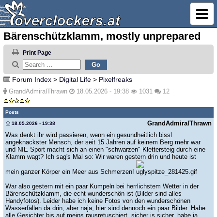
Bärenschützklamm, mostly unprepared
Print Page
Forum Index
>
Digital Life
>
Pixelfreaks
GrandAdmiralThrawn
18.05.2026 - 19:38
1031
12
Posts
GrandAdmiralThrawn
18.05.2026 - 19:38
Was denkt ihr wird passieren, wenn ein gesundheitlich bissl
angeknackster Mensch, der seit 15 Jahren auf keinem Berg mehr war
und NIE Sport macht sich an einen "schwarzen" Klettersteig durch eine
Klamm wagt? Ich sag's Mal so: Wir waren gestern drin und heute ist
mein ganzer Körper ein Meer aus Schmerzen!
War also gestern mit ein paar Kumpeln bei herrlichstem Wetter in der
Bärenschützklamm, die echt wunderschön ist (Bilder sind alles
Handyfotos). Leider habe ich keine Fotos von den wunderschönen
Wasserfällen da drin, aber naja, hier sind dennoch ein paar Bilder. Habe
alle Gesichter bis auf meins rausretuschiert, sicher is sicher, habe ja