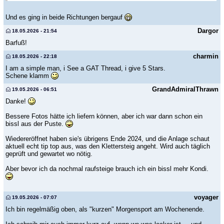
Und es ging in beide Richtungen bergauf
Dargor
18.05.2026 - 21:54
Barfuß!
charmin
18.05.2026 - 22:18
I am a simple man, i See a GAT Thread, i give 5 Stars.
Schene klamm
GrandAdmiralThrawn
19.05.2026 - 06:51
Danke!
Bessere Fotos hätte ich liefern können, aber ich war dann schon ein
bissl aus der Puste.
Wiedereröffnet haben sie's übrigens Ende 2024, und die Anlage schaut
aktuell echt tip top aus, was den Klettersteig angeht. Wird auch täglich
geprüft und gewartet wo nötig.
Aber bevor ich da nochmal raufsteige brauch ich ein bissl mehr Kondi.
voyager
19.05.2026 - 07:07
Ich bin regelmäßig oben, als "kurzen" Morgensport am Wochenende.