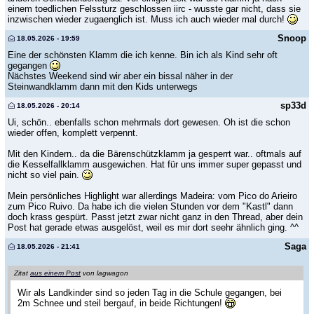
einem toedlichen Felssturz geschlossen iirc - wusste gar nicht, dass sie
inzwischen wieder zugaenglich ist. Muss ich auch wieder mal durch!
Snoop
18.05.2026 - 19:59
Eine der schönsten Klamm die ich kenne. Bin ich als Kind sehr oft
gegangen
Nächstes Weekend sind wir aber ein bissal näher in der
Steinwandklamm dann mit den Kids unterwegs
sp33d
18.05.2026 - 20:14
Ui, schön.. ebenfalls schon mehrmals dort gewesen. Oh ist die schon
wieder offen, komplett verpennt.
Mit den Kindern.. da die Bärenschützklamm ja gesperrt war.. oftmals auf
die Kesselfallklamm ausgewichen. Hat für uns immer super gepasst und
nicht so viel pain.
Mein persönliches Highlight war allerdings Madeira: vom Pico do Arieiro
zum Pico Ruivo. Da habe ich die vielen Stunden vor dem "Kastl" dann
doch krass gespürt. Passt jetzt zwar nicht ganz in den Thread, aber dein
Post hat gerade etwas ausgelöst, weil es mir dort seehr ähnlich ging. ^^
Saga
18.05.2026 - 21:41
Zitat
aus einem Post
von lagwagon
Wir als Landkinder sind so jeden Tag in die Schule gegangen, bei
2m Schnee und steil bergauf, in beide Richtungen!