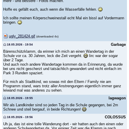
mehr - und bessere - Fotos machen.
Hoffe es gefällt euch, auch wenn die Wasserfälle fehlen.
Ich sollte meinen Körperschweinestall echt Mal ein bissl auf Vordermann
bringen.
ugly_281424.gif
(downloaded 4x)
Garbage
18.05.2026 - 19:54
Bärenschützklamm, da erinner ich mich an einen Wandertag in der
Schule vor ca. 30 Jahren, leck die Zeit vergeht.
Iirc war der sogar
über 2 Tage.
Und auch noch andere Wandertage kommen da in Erinnerung, da wurde
bei uns nicht gescherzt und tatsächlich gewandert und nicht einfach im
Park 3 Runden spaziert.
Für mich als Stadtkind, wo sowas mit den Eltern / Family nie am
Programm stand, wars trotz aller Anstrengungen eigentlich immer ganz
leiwand mal was anderes zu sehen.
lagwagon
18.05.2026 - 19:55
Wir als Landkinder sind so jeden Tag in die Schule gegangen, bei 2m
Schnee und steil bergauf, in beide Richtungen!
COLOSSUS
18.05.2026 - 19:56
Uh ja, das ist eine tolle Wanderung dort - wir hatten auch den einen oder
anderen Schulwandertag da. Vor einiger Zeit war die Klamm ja nach