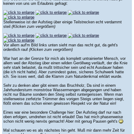
keinen von uns um Erlaubnis gefragt:
Stellenweise ist der Aufstieg über einige Teilstrecken echt verdammt
steil
(Klicken zum vergrößern)
Vor allem auf'm Bild links unten sieht man das recht gut, da geht's
ordentlich rauf
(Klicken zum vergrößern)
War hart an der Grenze für mich als komplett untrainierter Mensch, vor
allem weil der Abstieg über einen wilden Geröllweg verläuft, der die Knie
sehr stark belastet, da mußt trittsicher sein und echt Ausdauer haben
(die ich nicht hatte). Aber zumindest gutes, sicheres Schuhwerk hatte
ich. Sie isses wert, daß die Klamm zum Naturdenkmal erklärt wurde.
Sehr zu denken aber gibt einem das Bruchholz; Da sind in einem
Jahrhundersturm monströse Wassermengen abgegangen und haben
nicht nur Bäume sondern den Steig selbst runtergerissen. Wenn man
stellenweise zerfetzte Trümmer des vorigen Steigs unten liegen siegt,
flößt einem das schon einen gewissen Respekt vor der Natur ein!
Eines war eine besondere Challenge hier: Der Aufstieg darf nur nach
oben erfolgen, umdrehen ist nicht erlaubt! Das hat mich phasenweise
schon nicht wenig nervös gemacht! Aber mit genug Pausen geht's
Mal schauen wo es als nächstes hin geht. Muß mir dann mehr Zeit für