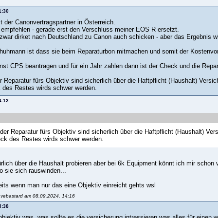
1:30
 der Canonvertragspartner in Österreich.
 empfehlen - gerade erst den Verschluss meiner EOS R ersetzt.
zwar dirket nach Deutschland zu Canon auch schicken - aber das Ergebnis wir
chuhmann ist dass sie beim Reparaturbon mitmachen und somit der Kostenvoran
nst CPS beantragen und für ein Jahr zahlen dann ist der Check und die Repar
 Reparatur fürs Objektiv sind sicherlich über die Haftpflicht (Haushalt) Vers
 des Restes wirds schwer werden.
4:12
der Reparatur fürs Objektiv sind sicherlich über die Haftpflicht (Haushalt) Ve
eck des Restes wirds schwer werden.
ürlich über die Haushalt probieren aber bei 6k Equipment könnt ich mir schon 
o sie sich rauswinden...
eits wenn man nur das eine Objektiv einreicht gehts wsl
avebastard am 08.09.2024, 14:16
4:38
 objektiv was, was sollte es die versicherung intressieren was alles für einen w