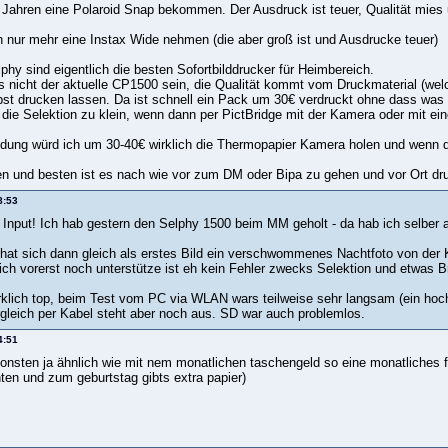
 Jahren eine Polaroid Snap bekommen. Der Ausdruck ist teuer, Qualität mies u
 nur mehr eine Instax Wide nehmen (die aber groß ist und Ausdrucke teuer)
hy sind eigentlich die besten Sofortbilddrucker für Heimbereich.
 nicht der aktuelle CP1500 sein, die Qualität kommt vom Druckmaterial (welc
bst drucken lassen. Da ist schnell ein Pack um 30€ verdruckt ohne dass was o
ür die Selektion zu klein, wenn dann per PictBridge mit der Kamera oder mit 
dung würd ich um 30-40€ wirklich die Thermopapier Kamera holen und wenn du
n und besten ist es nach wie vor zum DM oder Bipa zu gehen und vor Ort dr
8:53
 Input! Ich hab gestern den Selphy 1500 beim MM geholt - da hab ich selbe
hat sich dann gleich als erstes Bild ein verschwommenes Nachtfoto von der Ki
ch vorerst noch unterstütze ist eh kein Fehler zwecks Selektion und etwas 
wirklich top, beim Test vom PC via WLAN wars teilweise sehr langsam (ein hoc
ergleich per Kabel steht aber noch aus. SD war auch problemlos.
4:51
nsten ja ähnlich wie mit nem monatlichen taschengeld so eine monatliches fot
ten und zum geburtstag gibts extra papier)