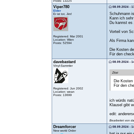
Posts: 13225
Viper780
08.09.2024 - 1
Elder
Schuhmann ist
Er ist tot, Jim!
Kann ich sehr
Du kannst es 
Vorteil von S
Registered: Mar 2001
Location: Wien
Als Firma kan
Posts: 52594
Die Kosten der
Für den check
davebastard
08.09.2024 - 1
Vinyl-Sammler
Zitat
Die Kosten 
Für den ch
Registered: Jun 2002
Location: wean
Posts: 13699
ich würds nat
Klausel gibt w
edit: anderers
Bearbeitet von d
Dreamforcer
08.09.2024 - 1
New world Order
hat ja nur ein