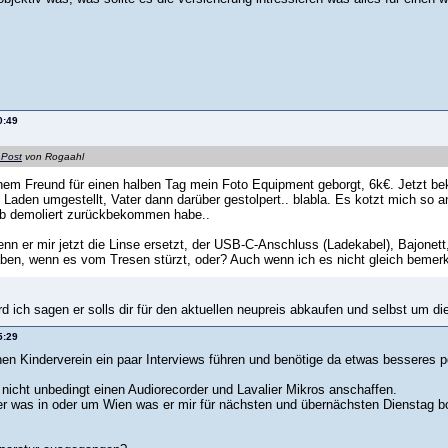
0:49
 Post
von Rogaahl
nem Freund für einen halben Tag mein Foto Equipment geborgt, 6k€. Jetzt b
 Laden umgestellt, Vater dann darüber gestolpert.. blabla. Es kotzt mich so 
lb demoliert zurückbekommen habe..
nn er mir jetzt die Linse ersetzt, der USB-C-Anschluss (Ladekabel), Bajonett, 
ben, wenn es vom Tresen stürzt, oder? Auch wenn ich es nicht gleich bemerk
rd ich sagen er solls dir für den aktuellen neupreis abkaufen und selbst um 
5:29
inen Kinderverein ein paar Interviews führen und benötige da etwas besseres p
 nicht unbedingt einen Audiorecorder und Lavalier Mikros anschaffen.
wer was in oder um Wien was er mir für nächsten und übernächsten Dienstag 