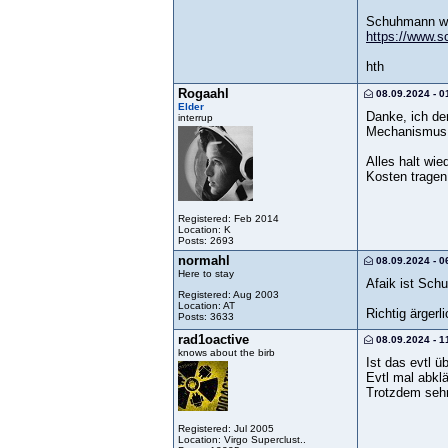
Schuhmann wir
https://www.s
hth
Rogaahl
08.09.2024 - 0
Elder
Danke, ich de
interrup
Mechanismus a
Alles halt wie
Kosten tragen
Registered: Feb 2014
Location: K
Posts: 2693
normahl
08.09.2024 - 0
Here to stay
Afaik ist Sch
Registered: Aug 2003
Location: AT
Richtig ärgerl
Posts: 3633
rad1oactive
08.09.2024 - 1
knows about the birb
Ist das evtl 
Evtl mal abkl
Trotzdem sehr
Registered: Jul 2005
Location: Virgo Superclust..