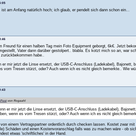
5:05
ist am Anfang natürlich hoch; ich glaub, er pendelt sich dann schon ein...
3:46
m Freund für einen halben Tag mein Foto Equipment geborgt, 6k€. Jetzt beko
gestellt, Vater dann darüber gestolpert.. blabla. Es kotzt mich so an, war s
rt zurückbekommen habe..
er mir jetzt die Linse ersetzt, der USB-C-Anschluss (Ladekabel), Bajonett, bi
s vom Tresen stürzt, oder? Auch wenn ich es nicht gleich bemerkte.. Wie wü
0:43
 Post
von Rogaahl
nn er mir jetzt die Linse ersetzt, der USB-C-Anschluss (Ladekabel), Bajonett, 
ben, wenn es vom Tresen stürzt, oder? Auch wenn ich es nicht gleich bemerk
l von einem Vertragspartner ordentlich durch checken lassen. Kostet zwar mi
elle) Schäden und einen Kostenvoranschlag falls was zu machen wäre - ob si
est etwas 'schriftliches' in der Hand.