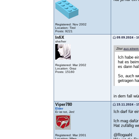
Registered: Nov 2002
Location: Tirol
Posts: 9221
InfiX
09.09.2024 - 1
she/her
Zitat
aus einem
Ich habe ei
hat es beim
Registered: Mar 2002
es dann ha
Location: Graz
Posts: 15160
So, auch we
getragen ha
in dem fall wü
Viper780
15.11.2024 - 1
Elder
Ich darf für e
Er ist tot, Jim!
Ich mag dafür
Hat zufällig 
@Rogaahl
Registered: Mar 2001
Location: Wien