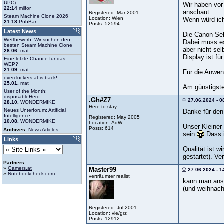
UPC)
Wir haben vor
22:14
milfor
anschaut.
Registered: Mar 2001
Steam Machine Clone 2026
Location: Wien
Wenn würd ich
21:18
PuhBär
Posts: 52594
Latest News
Die Canon Selp
Wettbewerb: Wir suchen den
Dabei muss es
besten Steam Machine Clone
aber nicht sel
28.06.
mat
Display ist f
Eine letzte Chance für das
WEP?
21.09.
mat
Für die Anwen
overclockers.at is back!
25.01.
mat
Am günstigste
User of the Month:
disposableHero
.Gh#Z7
27.06.2024 - 0
28.10.
WONDERMIKE
Here to stay
Neues Unterforum: Artificial
Danke für den
Intelligence
Registered: May 2005
10.08.
WONDERMIKE
Location: AdW
Unser Kleiner 
Posts: 614
Archives:
News
Articles
sein
Dass i
Links
Qualität ist 
gestartet). V
Partners:
»
Gamers.at
Master99
27.06.2024 - 1
»
Notebookcheck.com
verträumter realist
kann man anso
(und weihnach
Registered: Jul 2001
Location: vie/grz
Posts: 12912