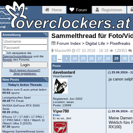
Home
Forum
Registrieren
Sammelthread für Foto/Vi
Anmeldung
Forum Index
>
Digital Life
>
Pixelfreaks
Master99
07.10.2018 - 16:18
129353
Ich akzeptiere die
Datenschutzerklärung
und die
…
1
24
25
26
27
28
29
30
3
Regeln
des Forums.
Posts
Noch keinen Account?
davebastard
25.06.2024 - 1
Jetzt registrieren.
Vinyl-Sammler
ja canon selp
New Posts
Today's Active Threads
Wallbox zum E-auto privat laden
09:03
spunz
Letztgekauftes Spiel
Registered: Jun 2002
08:49
FX Freak
Location: wean
Posts: 13699
NVIDIA GeForce RTX 5000
Serie
Viper780
25.06.2024 - 1
08:20
d0lby
Elder
iPhone 17 / 17 AIR / 17 PRO /
Meine Damen s
Er ist tot, Jim!
17 PRO MAX / SE4 / Watch 11
Wirklich fürs
/Watch Ultra 3 (2025)
RX100)
07:30
spunz
Magenta Sammelthread (vorm.