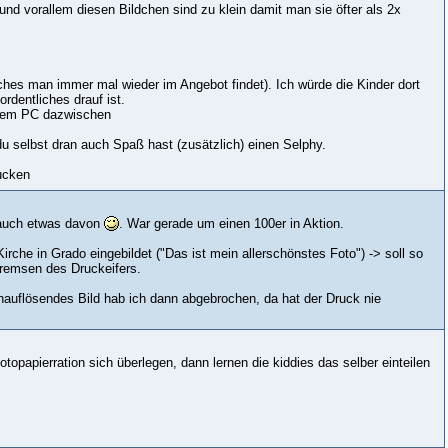
nd vorallem diesen Bildchen sind zu klein damit man sie öfter als 2x
hes man immer mal wieder im Angebot findet). Ich würde die Kinder dort
rdentliches drauf ist.
einem PC dazwischen
 selbst dran auch Spaß hast (zusätzlich) einen Selphy.
ucken
r auch etwas davon
. War gerade um einen 100er in Aktion.
rche in Grado eingebildet ("Das ist mein allerschönstes Foto") -> soll so
Bremsen des Druckeifers.
hauflösendes Bild hab ich dann abgebrochen, da hat der Druck nie
opapierration sich überlegen, dann lernen die kiddies das selber einteilen