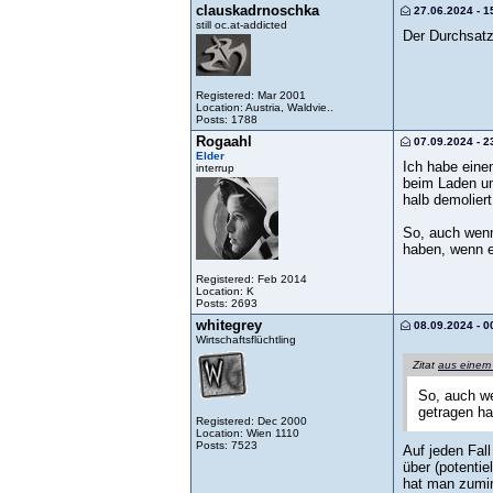
clauskadrnoschka
27.06.2024 - 1
still oc.at-addicted
Der Durchsatz 
Registered: Mar 2001
Location: Austria, Waldvie..
Posts: 1788
Rogaahl
07.09.2024 - 2
Elder
Ich habe eine
interrup
beim Laden um
halb demolie
So, auch wenn 
haben, wenn e
Registered: Feb 2014
Location: K
Posts: 2693
whitegrey
08.09.2024 - 0
Wirtschaftsflüchtling
Zitat
aus einem
So, auch we
getragen ha
Registered: Dec 2000
Location: Wien 1110
Posts: 7523
Auf jeden Fal
über (potenti
hat man zumind