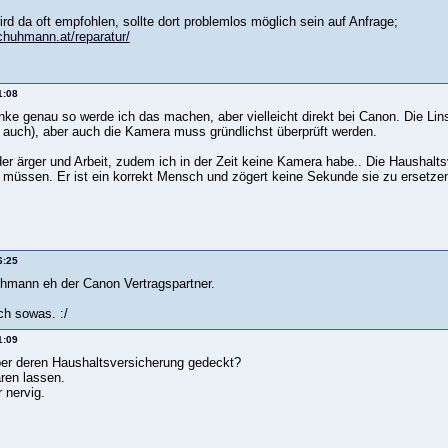
d da oft empfohlen, sollte dort problemlos möglich sein auf Anfrage;
chuhmann.at/reparatur/
1:08
nke genau so werde ich das machen, aber vielleicht direkt bei Canon. Die Lin
uch), aber auch die Kamera muss gründlichst überprüft werden.
der ärger und Arbeit, zudem ich in der Zeit keine Kamera habe.. Die Haushaltsv
 müssen. Er ist ein korrekt Mensch und zögert keine Sekunde sie zu ersetzen,
6:25
uhmann eh der Canon Vertragspartner.
ich sowas. :/
1:09
über deren Haushaltsversicherung gedeckt?
ären lassen.
 nervig.