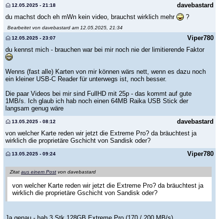
davebastard
12.05.2025 - 21:18
du machst doch eh mWn kein video, brauchst wirklich mehr
?
Bearbeitet von davebastard am 12.05.2025, 21:34
Viper780
12.05.2025 - 23:07
du kennst mich - brauchen war bei mir noch nie der limitierende Faktor
Wenns (fast alle) Karten von mir können wärs nett, wenn es dazu noch
ein kleiner USB-C Reader für unterwegs ist, noch besser.
Die paar Videos bei mir sind FullHD mit 25p - das kommt auf gute
1MB/s. Ich glaub ich hab noch einen 64MB Raika USB Stick der
langsam genug wäre
davebastard
13.05.2025 - 08:12
von welcher Karte reden wir jetzt die Extreme Pro? da bräuchtest ja
wirklich die proprietäre Gschicht von Sandisk oder?
Viper780
13.05.2025 - 09:24
Zitat
aus einem Post
von davebastard
von welcher Karte reden wir jetzt die Extreme Pro? da bräuchtest ja
wirklich die proprietäre Gschicht von Sandisk oder?
Ja genau - hab 3 Stk 128GB Extreme Pro (170 / 200 MB/s)