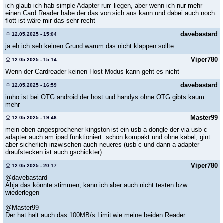
ich glaub ich hab simple Adapter rum liegen, aber wenn ich nur mehr
einen Card Reader habe der das von sich aus kann und dabei auch noch
flott ist wäre mir das sehr recht
davebastard
12.05.2025 - 15:04
ja eh ich seh keinen Grund warum das nicht klappen sollte...
Viper780
12.05.2025 - 15:14
Wenn der Cardreader keinen Host Modus kann geht es nicht
davebastard
12.05.2025 - 16:59
imho ist bei OTG android der host und handys ohne OTG gibts kaum
mehr
Master99
12.05.2025 - 19:46
mein oben angesprochener kingston ist ein usb a dongle der via usb c
adapter auch am ipad funktioniert. schön kompakt und ohne kabel, gint
aber sicherlich inzwischen auch neueres (usb c und dann a adapter
draufstecken ist auch gschickter)
Viper780
12.05.2025 - 20:17
@davebastard
Ahja das könnte stimmen, kann ich aber auch nicht testen bzw
wiederlegen
@Master99
Der hat halt auch das 100MB/s Limit wie meine beiden Reader