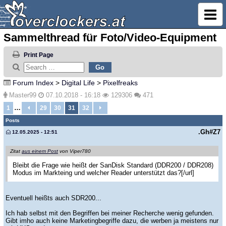
Sammelthread für Foto/Video-Equipment
Print Page
Forum Index
>
Digital Life
>
Pixelfreaks
Master99
07.10.2018 - 16:18
129306
471
…
1
29
30
31
32
Posts
.Gh#Z7
12.05.2025 - 12:51
Zitat
aus einem Post
von Viper780
Bleibt die Frage wie heißt der SanDisk Standard (DDR200 / DDR208)
Modus im Markteing und welcher Reader unterstützt das?[/url]
Eventuell heißts auch SDR200...
Ich hab selbst mit den Begriffen bei meiner Recherche wenig gefunden.
Gibt imho auch keine Marketingbegriffe dazu, die werben ja meistens nur