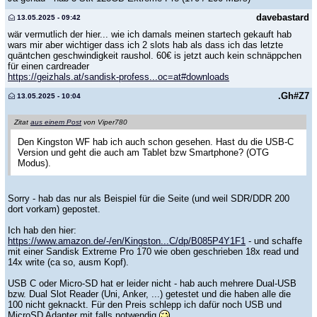
davebastard
13.05.2025 - 09:42
wär vermutlich der hier... wie ich damals meinen startech gekauft hab
wars mir aber wichtiger dass ich 2 slots hab als dass ich das letzte
quäntchen geschwindigkeit raushol. 60€ is jetzt auch kein schnäppchen
für einen cardreader
https://geizhals.at/sandisk-profess...oc=at#downloads
.Gh#Z7
13.05.2025 - 10:04
Zitat
aus einem Post
von Viper780
Den Kingston WF hab ich auch schon gesehen. Hast du die USB-C
Version und geht die auch am Tablet bzw Smartphone? (OTG
Modus).
Sorry - hab das nur als Beispiel für die Seite (und weil SDR/DDR 200
dort vorkam) gepostet.
Ich hab den hier:
https://www.amazon.de/-/en/Kingston...C/dp/B085P4Y1F1
- und schaffe
mit einer Sandisk Extreme Pro 170 wie oben geschrieben 18x read und
14x write (ca so, ausm Kopf).
USB C oder Micro-SD hat er leider nicht - hab auch mehrere Dual-USB
bzw. Dual Slot Reader (Uni, Anker, ...) getestet und die haben alle die
100 nicht geknackt. Für den Preis schlepp ich dafür noch USB und
MicroSD Adapter mit falls notwendig
.