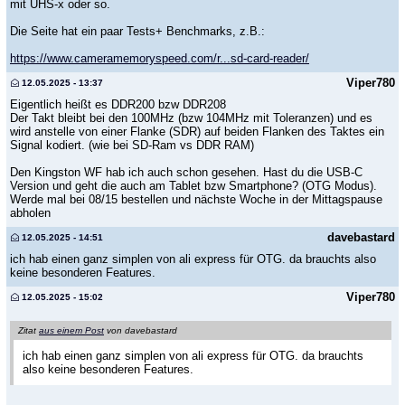
mit UHS-x oder so.
Die Seite hat ein paar Tests+ Benchmarks, z.B.:
https://www.cameramemoryspeed.com/r...sd-card-reader/
Viper780
12.05.2025 - 13:37
Eigentlich heißt es DDR200 bzw DDR208
Der Takt bleibt bei den 100MHz (bzw 104MHz mit Toleranzen) und es
wird anstelle von einer Flanke (SDR) auf beiden Flanken des Taktes ein
Signal kodiert. (wie bei SD-Ram vs DDR RAM)
Den Kingston WF hab ich auch schon gesehen. Hast du die USB-C
Version und geht die auch am Tablet bzw Smartphone? (OTG Modus).
Werde mal bei 08/15 bestellen und nächste Woche in der Mittagspause
abholen
davebastard
12.05.2025 - 14:51
ich hab einen ganz simplen von ali express für OTG. da brauchts also
keine besonderen Features.
Viper780
12.05.2025 - 15:02
Zitat
aus einem Post
von davebastard
ich hab einen ganz simplen von ali express für OTG. da brauchts
also keine besonderen Features.