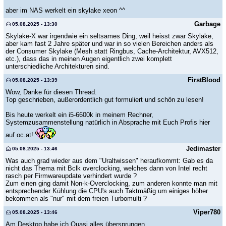
aber im NAS werkelt ein skylake xeon ^^
Garbage
05.08.2025 - 13:30
Skylake-X war irgendwie ein seltsames Ding, weil heisst zwar Skylake,
aber kam fast 2 Jahre später und war in so vielen Bereichen anders als
der Consumer Skylake (Mesh statt Ringbus, Cache-Architektur, AVX512,
etc.), dass das in meinen Augen eigentlich zwei komplett
unterschiedliche Architekturen sind.
FirstBlood
05.08.2025 - 13:39
Wow, Danke für diesen Thread.
Top geschrieben, außerordentlich gut formuliert und schön zu lesen!
Bis heute werkelt ein i5-6600k in meinem Rechner,
Systemzusammenstellung natürlich in Absprache mit Euch Profis hier
auf oc.at!
Jedimaster
05.08.2025 - 13:46
Was auch grad wieder aus dem "Uraltwissen" heraufkommt: Gab es da
nicht das Thema mit Bclk overclocking, welches dann von Intel recht
rasch per Firmwareupdate verhindert wurde ?
Zum einen ging damit Non-k-Overclocking, zum anderen konnte man mit
entsprechender Kühlung die CPU's auch Taktmäßig um einiges höher
bekommen als "nur" mit dem freien Turbomulti ?
Viper780
05.08.2025 - 13:46
Am Desktop habe ich Quasi alles übersprungen.