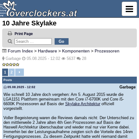
10 Jahre Skylake
Print Page
Forum Index
>
Hardware
>
Komponenten
>
Prozessoren
Garbage
05.08.2025 - 12:02
5637
28
1
2
Posts
Garbage
05.08.2025 - 12:02
Wie schnell 10 Jahre doch vergehen: Am 5. August 2015 wurde die
LGA1151 Plattform gemeinsam mit den Core i7-6700K und Core i5-
6600K Prozessoren auf Basis der
Skylake Architektur
offiziell
vorgestellt.
Voller Begeisterung waren die Reviews damals nicht: Der Unterschied zu
den mittlerweile 2 Jahre alten 4th Gen Prozessoren auf Basis der
Haswell Architektur überschaubar und wieder mal nur vier Kerne dabei.
Immerhin bei der Leistungsaufnahme zeigten sich die Vorteile des 14nm
Fertigungsprozesses. Zu diesem Zeitpunkt hatte wohl niemand damit