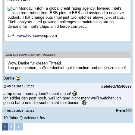
On Monday, Fitch, a global credit rating agency, lowered Intel's
long-term rating from BBB-plus to BBB and assigned a negative
outlook. That change puts Intel just two notches above junk status.
Fitch analysts cited growing challenges in maintaining strong
demand for Intel's chips amid fierce compet...
Link:
www.techpowerup.com
Zitat
aus einem Post
von FirstBlood
Wow, Danke für diesen Thread.
Top geschrieben, außerordentlich gut formuliert und schön zu lesen!
Danke
deleted76548677
05.08.2025 - 17:55
a trip down memory lane? count me in!
ich editier den post noch, weil ich grad nicht mehr weiß welchen ich
genau hatte und die suche nicht funktioniert.
Error404
05.08.2025 - 21:13
10 Jahre Quadcores ftw...
1
2