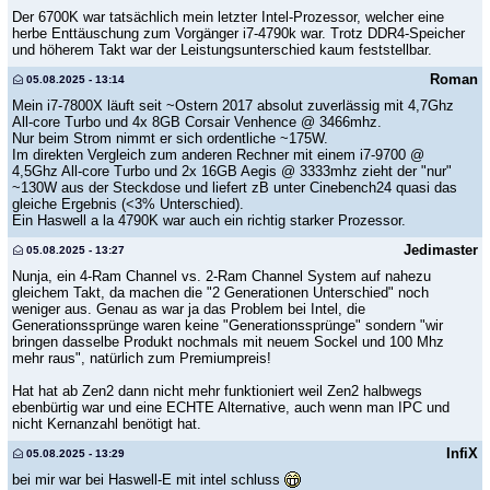
Der 6700K war tatsächlich mein letzter Intel-Prozessor, welcher eine
herbe Enttäuschung zum Vorgänger i7-4790k war. Trotz DDR4-Speicher
und höherem Takt war der Leistungsunterschied kaum feststellbar.
Roman
05.08.2025 - 13:14
Mein i7-7800X läuft seit ~Ostern 2017 absolut zuverlässig mit 4,7Ghz
All-core Turbo und 4x 8GB Corsair Venhence @ 3466mhz.
Nur beim Strom nimmt er sich ordentliche ~175W.
Im direkten Vergleich zum anderen Rechner mit einem i7-9700 @
4,5Ghz All-core Turbo und 2x 16GB Aegis @ 3333mhz zieht der "nur"
~130W aus der Steckdose und liefert zB unter Cinebench24 quasi das
gleiche Ergebnis (<3% Unterschied).
Ein Haswell a la 4790K war auch ein richtig starker Prozessor.
Jedimaster
05.08.2025 - 13:27
Nunja, ein 4-Ram Channel vs. 2-Ram Channel System auf nahezu
gleichem Takt, da machen die "2 Generationen Unterschied" noch
weniger aus. Genau as war ja das Problem bei Intel, die
Generationssprünge waren keine "Generationssprünge" sondern "wir
bringen dasselbe Produkt nochmals mit neuem Sockel und 100 Mhz
mehr raus", natürlich zum Premiumpreis!
Hat hat ab Zen2 dann nicht mehr funktioniert weil Zen2 halbwegs
ebenbürtig war und eine ECHTE Alternative, auch wenn man IPC und
nicht Kernanzahl benötigt hat.
InfiX
05.08.2025 - 13:29
bei mir war bei Haswell-E mit intel schluss