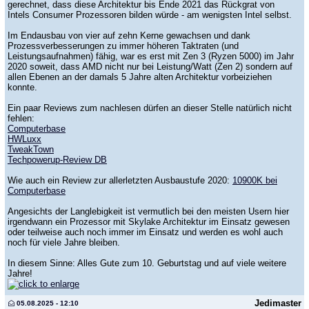
gerechnet, dass diese Architektur bis Ende 2021 das Rückgrat von
Intels Consumer Prozessoren bilden würde - am wenigsten Intel selbst.
Im Endausbau von vier auf zehn Kerne gewachsen und dank
Prozessverbesserungen zu immer höheren Taktraten (und
Leistungsaufnahmen) fähig, war es erst mit Zen 3 (Ryzen 5000) im Jahr
2020 soweit, dass AMD nicht nur bei Leistung/Watt (Zen 2) sondern auf
allen Ebenen an der damals 5 Jahre alten Architektur vorbeiziehen
konnte.
Ein paar Reviews zum nachlesen dürfen an dieser Stelle natürlich nicht
fehlen:
Computerbase
HWLuxx
TweakTown
Techpowerup-Review DB
Wie auch ein Review zur allerletzten Ausbaustufe 2020:
10900K bei
Computerbase
Angesichts der Langlebigkeit ist vermutlich bei den meisten Usern hier
irgendwann ein Prozessor mit Skylake Architektur im Einsatz gewesen
oder teilweise auch noch immer im Einsatz und werden es wohl auch
noch für viele Jahre bleiben.
In diesem Sinne: Alles Gute zum 10. Geburtstag und auf viele weitere
Jahre!
Jedimaster
05.08.2025 - 12:10