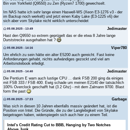
Bin von Yorkfield (Q9550) zu Zen (Ryzen7 1700) gewechselt.
Im NAS hatte ich sehr lange einen Haswell-WS (Xeon E3-1276 v3 - der
im Backup noch werkelt) und jetzt einen Kaby Lake (E3-1225 v6) der
sich aber vom Skylake nicht wirklich unterscheidet
Jedimaster
05.08.2025 - 13:49
Hast den Q9550 so extrem geprügelt das er die etwa 8 Jahre lange
Durststrecke ausgehalten hat ?
Viper780
05.08.2025 - 14:16
Um ehrlich zu sein hätte ein alter E5200 auch gereicht. Fast keine
Anforderungen gehabt, nichts aufwändiges gezockt und viel am
Arbeitsnotebook erledigt.
Jedimaster
05.08.2025 - 14:40
Die Pentium E warn auch lustige CPU ... dank FSB 200 ging da einiges
mit FSB 333 / FSB 400. Ewig schade um meinen E2140 der tatsächlich
100% Overclock geschafft hat (3.2 Ghz) - mit dem Zalmann 9700. Blast
form the past
Garbage
05.08.2025 - 17:23
Was sich in diesen 10 Jahren ebenfalls massiv geändert hat, ist die
Position von Intel. Die Gründe, die zu der Langlebigkeit von Skylake
beigetragen haben, widerspiegeln sich auch hier zu einem Teil.
Intel's Credit Rating Cut to BBB, Hanging by Two Notches
Above Junk