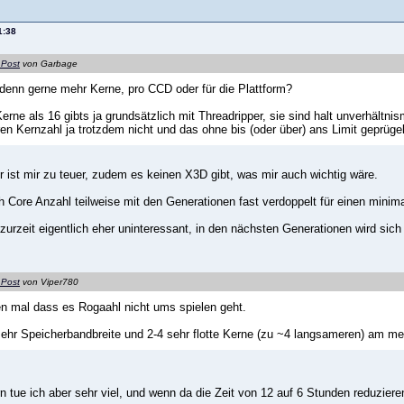
1:38
 Post
von Garbage
denn gerne mehr Kerne, pro CCD oder für die Plattform?
erne als 16 gibts ja grundsätzlich mit Threadripper, sie sind halt unverhältnis
ren Kernzahl ja trotzdem nicht und das ohne bis (oder über) ans Limit geprüge
r ist mir zu teuer, zudem es keinen X3D gibt, was mir auch wichtig wäre.
h Core Anzahl teilweise mit den Generationen fast verdoppelt für einen minim
h zurzeit eigentlich eher uninteressant, in den nächsten Generationen wird sich
 Post
von Viper780
n mal dass es Rogaahl nicht ums spielen geht.
hr Speicherbandbreite und 2-4 sehr flotte Kerne (zu ~4 langsameren) am me
 tue ich aber sehr viel, und wenn da die Zeit von 12 auf 6 Stunden reduziere