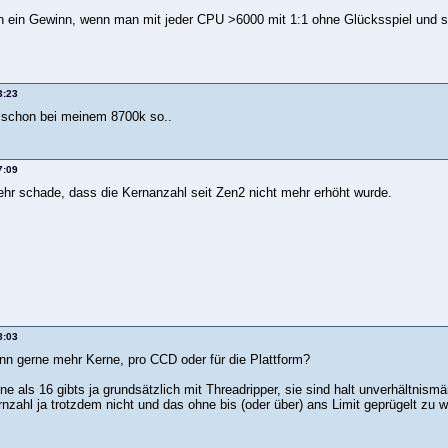
 ein Gewinn, wenn man mit jeder CPU >6000 mit 1:1 ohne Glücksspiel und s
3:23
 schon bei meinem 8700k so..
7:09
sehr schade, dass die Kernanzahl seit Zen2 nicht mehr erhöht wurde.
8:03
nn gerne mehr Kerne, pro CCD oder für die Plattform?
e als 16 gibts ja grundsätzlich mit Threadripper, sie sind halt unverhältnismä
nzahl ja trotzdem nicht und das ohne bis (oder über) ans Limit geprügelt zu w