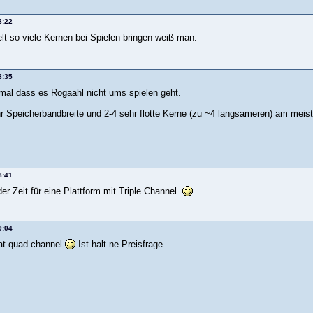
8:22
elt so viele Kernen bei Spielen bringen weiß man.
8:35
mal dass es Rogaahl nicht ums spielen geht.
 Speicherbandbreite und 2-4 sehr flotte Kerne (zu ~4 langsameren) am meist
8:41
r Zeit für eine Plattform mit Triple Channel.
9:04
hat quad channel
Ist halt ne Preisfrage.