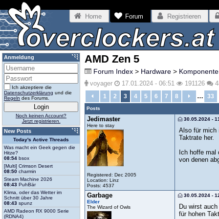
Home
Forum
Registrieren
AMD Zen 5
Anmeldung
Forum Index
>
Hardware
>
Komponente
voyager
17.01.2024 - 06:51
191126
4
Ich akzeptiere die
Datenschutzerklärung
und die
…
1
2
3
4
5
6
7
8
33
Regeln
des Forums.
Posts
Noch keinen Account?
Jedimaster
30.05.2024 - 1
Jetzt registrieren.
Here to stay
Also für mich
New Posts
Taktrate her.
Today's Active Threads
Was macht ein Geek gegen die
Ich hoffe mal
Hitze?
08:54
bsox
von denen abg
[Multi] Crimson Desert
08:50
charmin
Registered: Dec 2005
Steam Machine 2026
Location: Linz
08:43
PuhBär
Posts: 4537
Klima, oder das Wetter im
Garbage
30.05.2024 - 1
Schnitt über 30 Jahre
Elder
08:43
spunz
Du wirst auch
The Wizard of Owls
AMD Radeon RX 9000 Serie
für hohen Takt
(RDNA4)