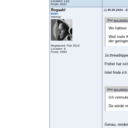
Location: Linz
Posts: 4537
Rogaahl
30.05.2024 - 2
Elder
interrup
Zitat
aus einem
Wo hättest 
Weil mehr K
der geringe
Registered: Feb 2014
Location: K
Posts: 2693
Ja threadrippe
Früher hat sic
Intel finde ic
Zitat
aus einem
Ich vermute
Da würde me
Genau, rendern