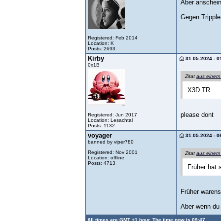
Aber anschein
Gegen Tripple
Registered: Feb 2014
Location: K
Posts: 2693
Kirby
31.05.2024 - 0
0x1B
Zitat
aus einem
X3D TR.
please dont
Registered: Jun 2017
Location: Lesachtal
Posts: 1132
voyager
31.05.2024 - 0
banned by viper780
Registered: Nov 2001
Zitat
aus einem
Location: offline
Posts: 4713
Früher hat 
Früher warens
Aber wenn du 
All times are GMT +1 hour. The time now is 09:47.