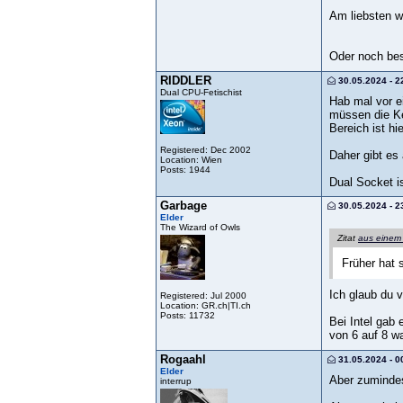
Am liebsten w
Oder noch bes
RIDDLER
30.05.2024 - 2
Dual CPU-Fetischist
Hab mal vor e
müssen die Ke
Bereich ist h
Registered: Dec 2002
Daher gibt es 
Location: Wien
Posts: 1944
Dual Socket i
Garbage
30.05.2024 - 2
Elder
The Wizard of Owls
Zitat
aus einem
Früher hat 
Ich glaub du v
Registered: Jul 2000
Location: GR.ch|TI.ch
Posts: 11732
Bei Intel gab
von 6 auf 8 wa
Rogaahl
31.05.2024 - 0
Elder
Aber zumindest
interrup