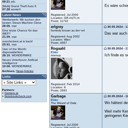
08:21
s4c
Es wäre schon
[Multi] Grand Theft Auto 6
07:28
semteX
Registered: Jul 2000
Latest News
Location: GR.ch|TI.ch
Wettbewerb: Wir suchen den
Posts: 11732
besten Steam Machine Clone
28.06.
mat
erlgrey
30.05.2024 - 1
formerly known as der~erl
Eine letzte Chance für das
Das war auch
WEP?
Registered: Aug 2002
21.09.
mat
Location: Wien
overclockers.at is back!
Posts: 4567
25.01.
mat
Rogaahl
30.05.2024 - 1
User of the Month:
Elder
disposableHero
Ich finde es 
interrup
28.10.
WONDERMIKE
Neues Unterforum: Artificial
Intelligence
10.08.
WONDERMIKE
Archives:
News
Articles
Links
Registered: Feb 2014
Location: K
Partners:
Posts: 2693
»
Gamers.at
Garbage
30.05.2024 - 1
»
Notebookcheck.com
Elder
Wo hättest de
The Wizard of Owls
Weil mehr Kern
geringeren Ker
Registered: Jul 2000
Location: GR.ch|TI.ch