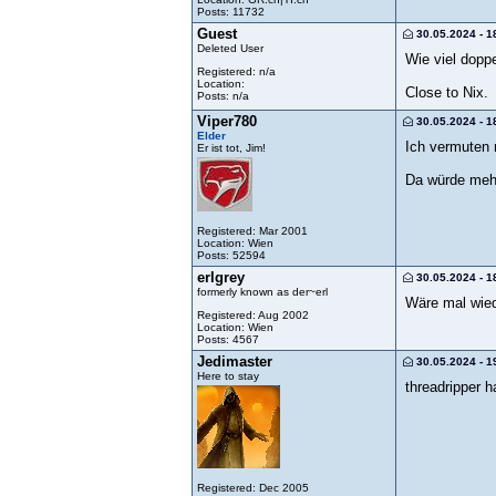
Posts: 11732
Guest
30.05.2024 - 1
Deleted User
Wie viel dopp
Registered: n/a
Location:
Close to Nix.
Posts: n/a
Viper780
30.05.2024 - 1
Elder
Ich vermuten 
Er ist tot, Jim!
Da würde mehr
Registered: Mar 2001
Location: Wien
Posts: 52594
erlgrey
30.05.2024 - 1
formerly known as der~erl
Wäre mal wiede
Registered: Aug 2002
Location: Wien
Posts: 4567
Jedimaster
30.05.2024 - 1
Here to stay
threadripper 
Registered: Dec 2005