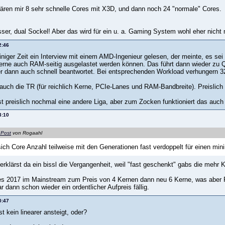
ären mir 8 sehr schnelle Cores mit X3D, und dann noch 24 "normale" Cores.
ser, dual Sockel! Aber das wird für ein u. a. Gaming System wohl eher nicht 
2:46
iniger Zeit ein Interview mit einem AMD-Ingenieur gelesen, der meinte, es se
rne auch RAM-seitig ausgelastet werden können. Das führt dann wieder zu 
ier dann auch schnell beantwortet. Bei entsprechenden Workload verhungern 
auch die TR (für reichlich Kerne, PCIe-Lanes und RAM-Bandbreite). Preislich n
st preislich nochmal eine andere Liga, aber zum Zocken funktioniert das au
3:10
 Post
von Rogaahl
sich Core Anzahl teilweise mit den Generationen fast verdoppelt für einen min
erklärst da ein bissl die Vergangenheit, weil "fast geschenkt" gabs die mehr 
 es 2017 im Mainstream zum Preis von 4 Kernen dann neu 6 Kerne, was aber
r dann schon wieder ein ordentlicher Aufpreis fällig.
0:47
 kein linearer ansteigt, oder?