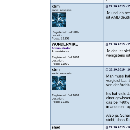
xtrm
22.10.2019 - 1
social assassin
Jo und ich bes
ist AMD deutli
Registered: Jul 2002
Location:
Posts: 12253
WONDERMIKE
22.10.2019 - 1
Administrator
Ja das ist sic
Administrator
wenigstens ist
Registered: Jul 2001
Location: -
Posts: 11090
xtrm
22.10.2019 - 1
social assassin
Man muss halt
vergleichbar.
von der Archit
Es hat viele 
Registered: Jul 2002
einer gewisse
Location:
Posts: 12253
das bei >90% 
in anderen To
Also ja, Schan
sieht, dass Ko
shad
22.10.2019 - 1