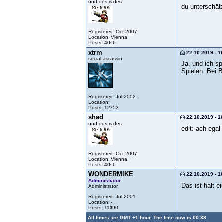
und des is des
du unterschät
Registered: Oct 2007
Location: Vienna
Posts: 4066
xtrm
22.10.2019 - 1
social assassin
Ja, und ich s
Spielen. Bei 
Registered: Jul 2002
Location:
Posts: 12253
shad
22.10.2019 - 1
und des is des
edit: ach egal
Registered: Oct 2007
Location: Vienna
Posts: 4066
WONDERMIKE
22.10.2019 - 1
Administrator
Das ist halt e
Administrator
Registered: Jul 2001
Location: -
Posts: 11090
All times are GMT +1 hour. The time now is 00:38.