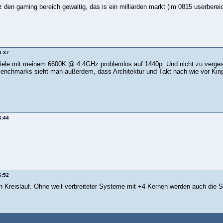
z den gaming bereich gewaltig, das is ein milliarden markt (im 0815 userbere
6:37
piele mit meinem 6600K @ 4.4GHz problemlos auf 1440p. Und nicht zu vergesse
Benchmarks sieht man außerdem, dass Architektur und Takt nach wie vor King
6:44
6:52
in Kreislauf. Ohne weit verbreiteter Systeme mit +4 Kernen werden auch die Sp