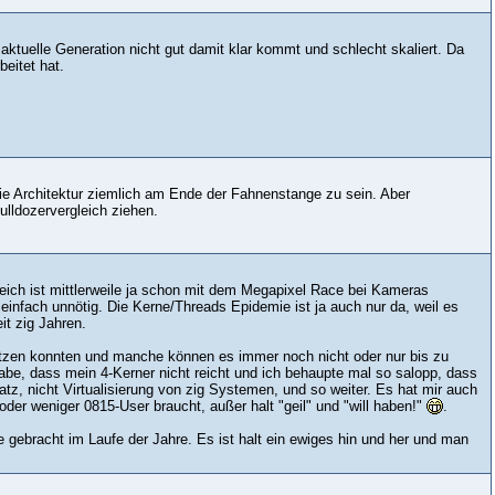
 aktuelle Generation nicht gut damit klar kommt und schlecht skaliert. Da
beitet hat.
 die Architektur ziemlich am Ende der Fahnenstange zu sein. Aber
ulldozervergleich ziehen.
ch ist mittlerweile ja schon mit dem Megapixel Race bei Kameras
einfach unnötig. Die Kerne/Threads Epidemie ist ja auch nur da, weil es
it zig Jahren.
utzen konnten und manche können es immer noch nicht oder nur bis zu
abe, dass mein 4-Kerner nicht reicht und ich behaupte mal so salopp, dass
tz, nicht Virtualisierung von zig Systemen, und so weiter. Es hat mir auch
der weniger 0815-User braucht, außer halt "geil" und "will haben!"
.
te gebracht im Laufe der Jahre. Es ist halt ein ewiges hin und her und man