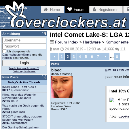
Home
Forum
Registrieren
Intel Comet Lake-S: LGA 1
Anmeldung
Forum Index
>
Hardware
>
Komponente
mat
24.08.2019 - 12:03
141666
111
Ich akzeptiere die
Datenschutzerklärung
und die
…
1
2
3
4
5
6
7
8
Regeln
des Forums.
Posts
Noch keinen Account?
blood
21.10.2019 - 2
Jetzt registrieren.
darkly dreaming
paar neue info
New Posts
Today's Active Threads
[Multi] Grand Theft Auto 6
00:17
questionmarc
Intel 10th
Klima, oder das Wetter im
Schnitt über 30 Jahre
After 
22:56
HaBa
Registered: Oct 2002
is onc
Was macht ein Geek gegen die
Location: Wien
specificatio
Hitze?
Posts: 9595
22:33
pirate man
5700XT ohne Lüfter, trotzdem
Link:
wccft
kaufen und wie weiter?
20:11
davebastard
Der Gaming-Schnäppchen-