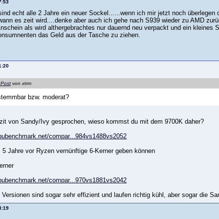
7:53
nd echt alle 2 Jahre ein neuer Sockel......wenn ich mir jetzt noch überlegen da
ann es zeit wird....denke aber auch ich gehe nach S939 wieder zu AMD zurück.
nschein als wird althergebrachtes nur dauernd neu verpackt und ein kleines
onsumnenten das Geld aus der Tasche zu ziehen.
1:20
 Post
von xtrm
stemmbar bzw. moderat?
izit von Sandy/Ivy gesprochen, wieso kommst du mit dem 9700K daher?
cpubenchmark.net/compar...984vs1488vs2052
ns 5 Jahre vor Ryzen vernünftige 6-Kerner geben können
erner
cpubenchmark.net/compar...970vs1881vs2042
 Versionen sind sogar sehr effizient und laufen richtig kühl, aber sogar die 
3:19