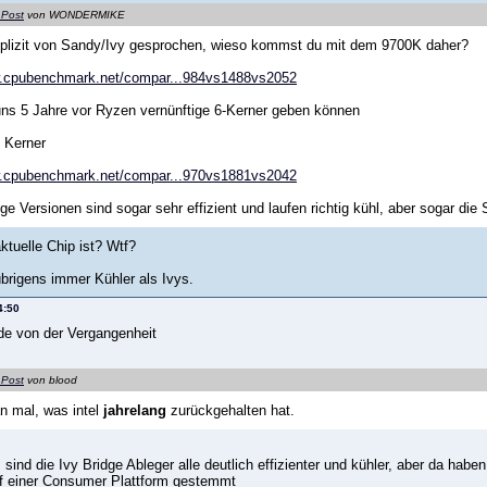
 Post
von WONDERMIKE
xplizit von Sandy/Ivy gesprochen, wieso kommst du mit dem 9700K daher?
w.cpubenchmark.net/compar...984vs1488vs2052
 uns 5 Jahre vor Ryzen vernünftige 6-Kerner geben können
 Kerner
w.cpubenchmark.net/compar...970vs1881vs2042
dge Versionen sind sogar sehr effizient und laufen richtig kühl, aber sogar di
ktuelle Chip ist? Wtf?
brigens immer Kühler als Ivys.
4:50
de von der Vergangenheit
 Post
von blood
n mal, was intel
jahrelang
zurückgehalten hat.
sind die Ivy Bridge Ableger alle deutlich effizienter und kühler, aber da hab
f einer Consumer Plattform gestemmt