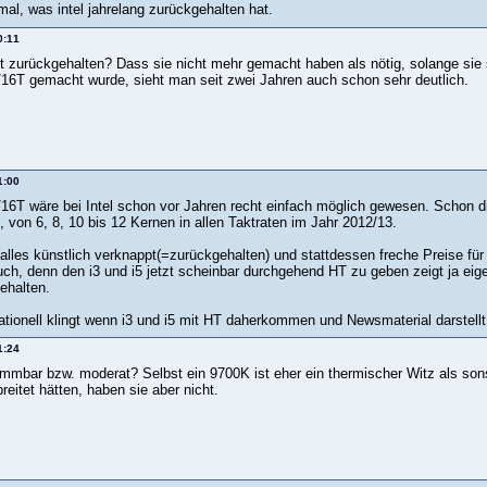
al, was intel jahrelang zurückgehalten hat.
0:11
 zurückgehalten? Dass sie nicht mehr gemacht haben als nötig, solange sie so 
6T gemacht wurde, sieht man seit zwei Jahren auch schon sehr deutlich.
1:00
6T wäre bei Intel schon vor Jahren recht einfach möglich gewesen. Schon 
, von 6, 8, 10 bis 12 Kernen in allen Taktraten im Jahr 2012/13.
t alles künstlich verknappt(=zurückgehalten) und stattdessen freche Preise 
uch, denn den i3 und i5 jetzt scheinbar durchgehend HT zu geben zeigt ja eig
ehalten.
tionell klingt wenn i3 und i5 mit HT daherkommen und Newsmaterial darstellt i
1:24
mmbar bzw. moderat? Selbst ein 9700K ist eher ein thermischer Witz als son
reitet hätten, haben sie aber nicht.