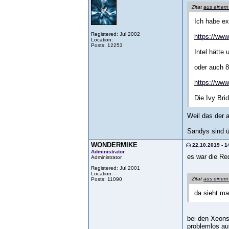
Zitat
aus einem
Ich habe e
Registered: Jul 2002
https://ww
Location:
Posts: 12253
Intel hätte
oder auch 8
https://ww
Die Ivy Bri
Weil das der a
Sandys sind ü
WONDERMIKE
22.10.2019 - 1
Administrator
es war die Re
Administrator
Registered: Jul 2001
Location: -
Zitat
aus einem
Posts: 11090
da sieht ma
bei den Xeons 
problemlos au