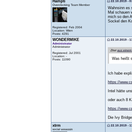
Hampti
22.10.2019 - 0
Overclocking Team Member
Wahnsinn es si
Mal schauen w
mich so den A
Sockel den K
Registered: Feb 2004
Location: Wien
Posts: 4291
WONDERMIKE
22.10.2019 - 1
Administrator
Administrator
Zitat
aus einem
Registered: Jul 2001
Location: -
Was heißt 
Posts: 11090
Ich habe expl
https://www.
Intel hätte u
oder auch 8 K
https://www.
Die Ivy Bridge
xtrm
22.10.2019 - 1
social assassin