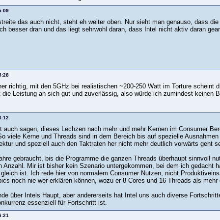
5:09
treite das auch nicht, steht eh weiter oben. Nur sieht man genauso, dass die
ch besser dran und das liegt sehrwohl daran, dass Intel nicht aktiv daran gear
5:28
her richtig, mit den 5GHz bei realistischen ~200-250 Watt im Torture scheint
 die Leistung an sich gut und zuverlässig, also würde ich zumindest keinen B
6:12
 auch sagen, dieses Lechzen nach mehr und mehr Kernen im Consumer Berei
 So viele Kerne und Threads sind in dem Bereich bis auf spezielle Ausnahmen 
ektur und speziell auch den Taktraten her nicht mehr deutlich vorwärts geht se
Jahre gebraucht, bis die Programme die ganzen Threads überhaupt sinnvoll n
n Anzahl. Mir ist bisher kein Szenario untergekommen, bei dem ich gedacht h
gleich ist. Ich rede hier von normalem Consumer Nutzen, nicht Produktiveinsa
pics noch nie wer erklären können, wozu er 8 Cores und 16 Threads als mehr o
de über Intels Haupt, aber andererseits hat Intel uns auch diverse Fortschrit
nkurrenz essenziell für Fortschritt ist.
6:21