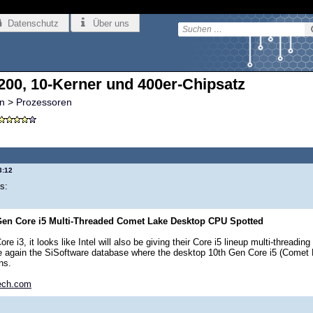
Datenschutz
Über uns
200, 10-Kerner und 400er-Chipsatz
n
>
Prozessoren
3:12
s:
 Gen Core i5 Multi-Threaded Comet Lake Desktop CPU Spotted
Core i3, it looks like Intel will also be giving their Core i5 lineup multi-threa
e again the SiSoftware database where the desktop 10th Gen Core i5 (Comet L
ns.
ech.com