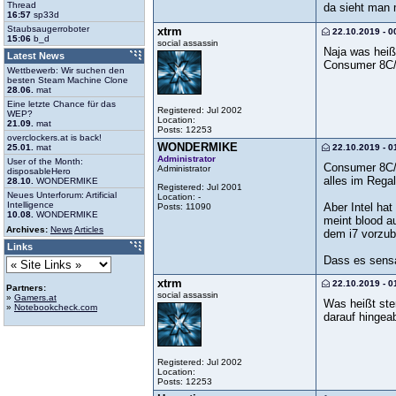
Thread
da sieht man m
16:57
sp33d
Staubsaugerroboter
xtrm
22.10.2019 - 0
15:06
b_d
social assassin
Naja was heißt
Latest News
Consumer 8C/1
Wettbewerb: Wir suchen den
besten Steam Machine Clone
28.06.
mat
Eine letzte Chance für das
Registered: Jul 2002
WEP?
Location:
21.09.
mat
Posts: 12253
overclockers.at is back!
WONDERMIKE
22.10.2019 - 0
25.01.
mat
Administrator
User of the Month:
Consumer 8C/1
Administrator
disposableHero
alles im Regal
28.10.
WONDERMIKE
Registered: Jul 2001
Neues Unterforum: Artificial
Location: -
Intelligence
Aber Intel ha
Posts: 11090
10.08.
WONDERMIKE
meint blood a
Archives:
News
Articles
dem i7 vorzub
Links
Dass es sensa
xtrm
22.10.2019 - 0
Partners:
social assassin
»
Gamers.at
Was heißt ste
»
Notebookcheck.com
darauf hingeab
Registered: Jul 2002
Location:
Posts: 12253