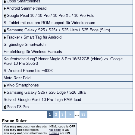
Oppo Smartphones
Android Sammelthread
Google Pixel 10 / 10 Pro / 10 Pro XL / 10 Pro Fold
S: Tablet mit custom ROM support für Videokonsum
Samsung Galaxy S25 / S25+ / S25 Ultra / S25 Edge (Slim)
Tracker / Smart Tag für Android
S: günstige Smartwatch
Empfehlung für Wireless Earbuds
Kaufentscheidung? Honor Magic 8 Pro 16/512GB (china) vs. Google
Pixel 10 Pro 256GB
S: Android Phone bis ~400€
Moto Razr Fold
Vivo Smartphones
Samsung Galaxy S26 / S26 Edge / S26 Ultra
Solved: Google Pixel 10 Pro: high RAM load
Poco F8 Pro
…
1
2
3
83
Forum Rules:
You
may not
post new threads
HTML code is
OFF
You
may not
post replies
vB code
is
ON
You
may not
post attachments
Smilies
are
ON