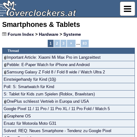
Smartphones & Tablets
Forum Index
>
Hardware
>
Systeme
…
1
2
3
83
Thread
Important Article: Xiaomi Mi Max Pro im Langzeittest
Pebble: E-Paper Watch for iPhone and Android
Samsung Galaxy Z Fold 8 / Fold 8 wide / Watch Ultra 2
Einsteigerhandy für Kind (10j)
Poll: S: Smartwatch für Kind
S: Tablet für Kids zum Spielen (Roblox, Brawlstars)
OnePlus schliesst Vertrieb in Europa und USA
Google Pixel 11 / 11 Pro / 11 Pro XL / 11 Pro Fold / Watch 5
Graphene OS
Ersatz für Motorola Moto G31
Solved: REQ: Neues Smartphone - Tendenz zu Google Pixel