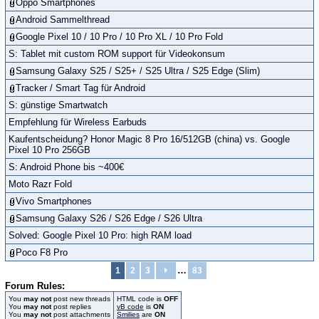
Oppo Smartphones
Android Sammelthread
Google Pixel 10 / 10 Pro / 10 Pro XL / 10 Pro Fold
S: Tablet mit custom ROM support für Videokonsum
Samsung Galaxy S25 / S25+ / S25 Ultra / S25 Edge (Slim)
Tracker / Smart Tag für Android
S: günstige Smartwatch
Empfehlung für Wireless Earbuds
Kaufentscheidung? Honor Magic 8 Pro 16/512GB (china) vs. Google
Pixel 10 Pro 256GB
S: Android Phone bis ~400€
Moto Razr Fold
Vivo Smartphones
Samsung Galaxy S26 / S26 Edge / S26 Ultra
Solved: Google Pixel 10 Pro: high RAM load
Poco F8 Pro
…
1
2
3
83
Forum Rules:
You
may not
post new threads
HTML code is
OFF
You
may not
post replies
vB code
is
ON
You
may not
post attachments
Smilies
are
ON