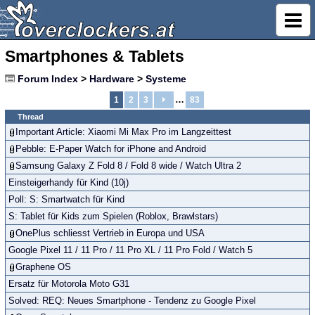
Smartphones & Tablets
Forum Index
>
Hardware
>
Systeme
…
1
2
3
83
Thread
Important Article: Xiaomi Mi Max Pro im Langzeittest
Pebble: E-Paper Watch for iPhone and Android
Samsung Galaxy Z Fold 8 / Fold 8 wide / Watch Ultra 2
Einsteigerhandy für Kind (10j)
Poll: S: Smartwatch für Kind
S: Tablet für Kids zum Spielen (Roblox, Brawlstars)
OnePlus schliesst Vertrieb in Europa und USA
Google Pixel 11 / 11 Pro / 11 Pro XL / 11 Pro Fold / Watch 5
Graphene OS
Ersatz für Motorola Moto G31
Solved: REQ: Neues Smartphone - Tendenz zu Google Pixel