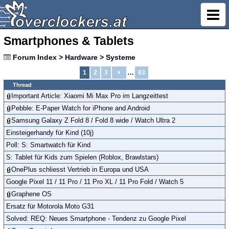
Smartphones & Tablets
Forum Index
>
Hardware
>
Systeme
…
1
2
3
83
Thread
Important Article: Xiaomi Mi Max Pro im Langzeittest
Pebble: E-Paper Watch for iPhone and Android
Samsung Galaxy Z Fold 8 / Fold 8 wide / Watch Ultra 2
Einsteigerhandy für Kind (10j)
Poll: S: Smartwatch für Kind
S: Tablet für Kids zum Spielen (Roblox, Brawlstars)
OnePlus schliesst Vertrieb in Europa und USA
Google Pixel 11 / 11 Pro / 11 Pro XL / 11 Pro Fold / Watch 5
Graphene OS
Ersatz für Motorola Moto G31
Solved: REQ: Neues Smartphone - Tendenz zu Google Pixel