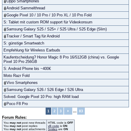
Oppo Smartphones
Android Sammelthread
Google Pixel 10 / 10 Pro / 10 Pro XL / 10 Pro Fold
S: Tablet mit custom ROM support für Videokonsum
Samsung Galaxy S25 / S25+ / S25 Ultra / S25 Edge (Slim)
Tracker / Smart Tag für Android
S: günstige Smartwatch
Empfehlung für Wireless Earbuds
Kaufentscheidung? Honor Magic 8 Pro 16/512GB (china) vs. Google
Pixel 10 Pro 256GB
S: Android Phone bis ~400€
Moto Razr Fold
Vivo Smartphones
Samsung Galaxy S26 / S26 Edge / S26 Ultra
Solved: Google Pixel 10 Pro: high RAM load
Poco F8 Pro
…
1
2
3
83
Forum Rules:
You
may not
post new threads
HTML code is
OFF
You
may not
post replies
vB code
is
ON
You
may not
post attachments
Smilies
are
ON