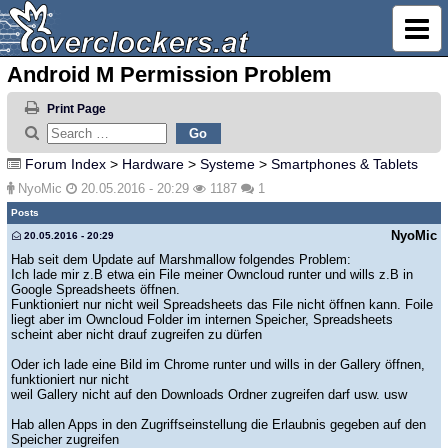
Android M Permission Problem
Print Page
Forum Index
>
Hardware
>
Systeme
>
Smartphones & Tablets
NyoMic
20.05.2016 - 20:29
1187
1
Posts
NyoMic
20.05.2016 - 20:29
Hab seit dem Update auf Marshmallow folgendes Problem:
Ich lade mir z.B etwa ein File meiner Owncloud runter und wills z.B in
Google Spreadsheets öffnen.
Funktioniert nur nicht weil Spreadsheets das File nicht öffnen kann. Foile
liegt aber im Owncloud Folder im internen Speicher, Spreadsheets
scheint aber nicht drauf zugreifen zu dürfen
Oder ich lade eine Bild im Chrome runter und wills in der Gallery öffnen,
funktioniert nur nicht
weil Gallery nicht auf den Downloads Ordner zugreifen darf usw. usw
Hab allen Apps in den Zugriffseinstellung die Erlaubnis gegeben auf den
Speicher zugreifen