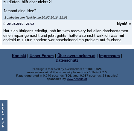
zu dürfen, hilft aber nichts?!
Jemand eine Idee?
Bearbeitet von NyoMic am 20.05.2016, 21:03
NyoMic
20.05.2016 - 21:02
Hat sich übrigens erledigt, hab im twrp recovery bei allen dateisystemen
einen repair gemacht und jetzt gehts, hatte also nicht wirklich was mit
android m zu tun sondern war anscheinend ein problem auf fs-ebene
Kontakt
|
Unser Forum
|
Über overclockers.at
|
Impressum
|
Datenschutz
© all rights reserved by overclockers.at 2000-2026
overclockers.at v4.thecommunity based on vBulletin 2.2.5
Page generated in 0.040 seconds (SQL-time: 0.037 seconds, 28 queries)
sponsored by
www.nessus.at
L
E
F
T
B
A
R