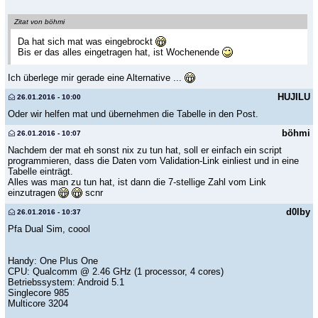
Zitat von böhmi
Da hat sich mat was eingebrockt
Bis er das alles eingetragen hat, ist Wochenende
Ich überlege mir gerade eine Alternative ...
HUJILU
26.01.2016 - 10:00
Oder wir helfen mat und übernehmen die Tabelle in den Post.
böhmi
26.01.2016 - 10:07
Nachdem der mat eh sonst nix zu tun hat, soll er einfach ein script
programmieren, dass die Daten vom Validation-Link einliest und in eine
Tabelle einträgt.
Alles was man zu tun hat, ist dann die 7-stellige Zahl vom Link
einzutragen
scnr
d0lby
26.01.2016 - 10:37
Pfa Dual Sim, coool
Handy: One Plus One
CPU: Qualcomm @ 2.46 GHz (1 processor, 4 cores)
Betriebssystem: Android 5.1
Singlecore 985
Multicore 3204