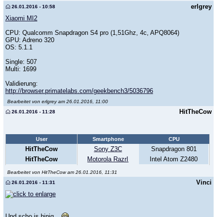
erlgrey
26.01.2016 - 10:58
Xiaomi MI2
CPU: Qualcomm Snapdragon S4 pro (1,51Ghz, 4c, APQ8064)
GPU: Adreno 320
OS: 5.1.1
Single: 507
Multi: 1699
Validierung:
http://browser.primatelabs.com/geekbench3/5036796
Bearbeitet von erlgrey am 26.01.2016, 11:00
HitTheCow
26.01.2016 - 11:28
User
Smartphone
CPU
HitTheCow
Sony Z3C
Snapdragon 801
HitTheCow
Motorola RazrI
Intel Atom Z2480
Bearbeitet von HitTheCow am 26.01.2016, 11:31
Vinci
26.01.2016 - 11:31
Und scho is hinig...