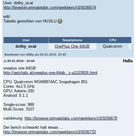
User: dolby_ocat
http://browser.primatelabs.com/geekbench3/5036674
edit:
Tabelle gestohlen von HUJILU
User
Smartphone
CPU
dolby_ocat
OnePlus One 64GB
Qualcomm
Bearbeitet von d0lby am 26.01.2016, 10:45
HaBa
26.01.2016 - 10:44
oneplus one 64GB
http://geizhals.at/oneplus-one-64gb...z-a1103926.html
CPU: Qualcomm MSM8974AC Snapdragon 801
Cores: 4x2.5 GHz
GPU: Adreno 330
Android: 5.1.1
Single-score: 989
Multi-Score: 3107
validierung:
http://browser.primatelabs.com/geekbench3/5036678
Der bench schwankt halt etwas ...
http://browser.primatelabs.com/geekbench3/5036732