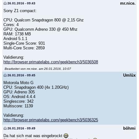
mr.nice.
26.01.2016 - 09:43
Sony Z1 compact:
CPU: Qualcom Snapdragon 800 @ 2,15 Ghz
Cores: 4
GPU: Qualcomm Adreno 330 @ 450 Mhz
RAM: 1738 MB
Android 5.1.1
Single-Core Score: 931
Multi-Core Score: 2859
Validierung:
http://browser.primatelabs.com/geekbench3/5036508
Bearbeitet von mr.nice. am 26.01.2016, 10:07
Umlüx
26.01.2016 - 09:45
Motorola Moto G
CPU: Snapdragon 400 (4x 1.20GHz)
GPU: Adreno 305
OS: Android 4.4.4
Singlescore: 342
Multiscore: 1139
Validierung:
http://browser.primatelabs.com/geekbench3/5036325
böhmi
26.01.2016 - 09:49
Da hat sich mat was eingebrockt