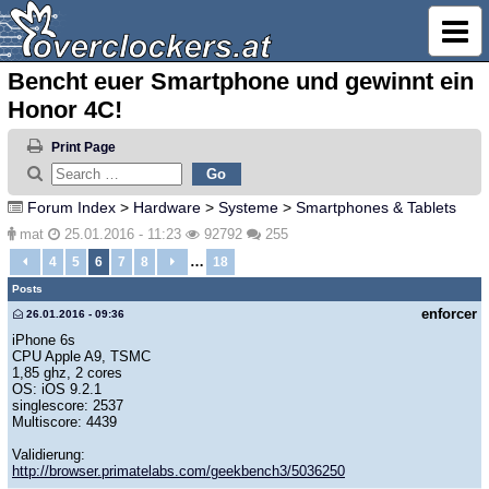
Bencht euer Smartphone und gewinnt ein
Honor 4C!
Print Page
Forum Index
>
Hardware
>
Systeme
>
Smartphones & Tablets
mat
25.01.2016 - 11:23
92792
255
…
4
5
6
7
8
18
Posts
enforcer
26.01.2016 - 09:36
iPhone 6s
CPU Apple A9, TSMC
1,85 ghz, 2 cores
OS: iOS 9.2.1
singlescore: 2537
Multiscore: 4439
Validierung:
http://browser.primatelabs.com/geekbench3/5036250