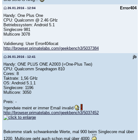
Error404
26.01.2016 - 12:04
Handy: One Plus One
CPU: Qualcomm @ 2.46 GHz
Betriebssystem: Android 5.1
Singlecore 981
Multicore 3078
Validierung: User Error404ocat
http://browser.primatelabs.com/geekbench3/5037384
jb
26.01.2016 - 12:41
Handy: ONE PLUS ONE A2003 (=One-Plus Two)
CPU: Qualcomm Snapdragon 810
Cores: 8
Taktrate: 1,56 GHz
OS: Android 5.1.1
Singlecore: 1196
Multicore: 3050
Preis: -
Irgendwie meint er immer Email invalid
http://browser.primatelabs.com/geekbench3/5037452
Bekomme stark schwankende Werte, mal 900 beim Singlecore mal über
1200, Multicore geht auch schon mal über 4000.