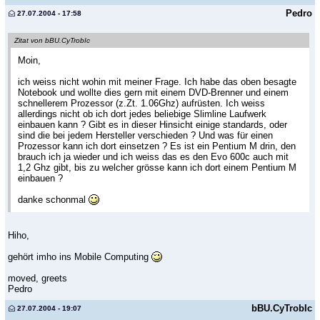
Pedro
27.07.2004 - 17:58
Zitat von bBU.CyTrobIc
Moin,
ich weiss nicht wohin mit meiner Frage. Ich habe das oben besagte
Notebook und wollte dies gern mit einem DVD-Brenner und einem
schnellerem Prozessor (z.Zt. 1.06Ghz) aufrüsten. Ich weiss
allerdings nicht ob ich dort jedes beliebige Slimline Laufwerk
einbauen kann ? Gibt es in dieser Hinsicht einige standards, oder
sind die bei jedem Hersteller verschieden ? Und was für einen
Prozessor kann ich dort einsetzen ? Es ist ein Pentium M drin, den
brauch ich ja wieder und ich weiss das es den Evo 600c auch mit
1,2 Ghz gibt, bis zu welcher grösse kann ich dort einem Pentium M
einbauen ?
danke schonmal
Hiho,
gehört imho ins Mobile Computing
moved, greets
Pedro
bBU.CyTrobIc
27.07.2004 - 19:07