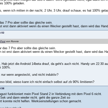
 bis 100% geladen.
, wenn ich mitten in der nacht, 2 Uhr, 3 Uhr, drauf schaue, es hat 100% gela
as 7 Pro aber sollte das gleiche sein.
st erst dann aktiviert wenn du einen Wecker gestellt hast, dann wird das Han
6:52
 Post
von Ronnie
r das 7 Pro aber sollte das gleiche sein.
n ist erst dann aktiviert wenn du einen Wecker gestellt hast, dann wird das H
t. Hab jetzt die Android 14beta drauf, da geht's auch nicht. Handy um 22:30 a
ei 100%.
t nur wenn angesteckt, und nicht induktiv?
so blöd, wieso kann ich nicht einfach selbst auf zb 90% limitieren?
9:58
ugust funktioniert mein Pixel Stand 2 in Verbindung mit dem Pixel 6 nicht.
 Sek und dann wieder nicht. geht die ganze Zeit so
t konnte nicht helfen. Werkseinstellungen schon gemacht.