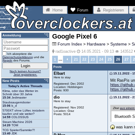
Home
Forum
Registrieren
Google Pixel 6
Anmeldung
Forum Index
>
Hardware
>
Systeme
>
S
rad1oactive
14.05.2021 - 09:13
143512
Ich akzeptiere die
Datenschutzerklärung
und die
…
1
21
22
23
24
25
26
27
2
Regeln
des Forums.
Posts
Noch keinen Account?
Elbart
15.11.2022 - 1
Jetzt registrieren.
Here to stay
Mit RasPis und
New Posts
Registered: Dec 2002
https://github
Today's Active Threads
Location: Hobbingen
https://githu
Posts: 930
Klima, oder das Wetter im
Schnitt über 30 Jahre
dio
15.11.2022 - 2
15:34
Jedimaster
Here to stay
Staubsaugerroboter
15:06
b_d
Registered: Nov 2002
Zitat
aus einem
5700XT ohne Lüfter, trotzdem
Location: Graz
kaufen und wie weiter?
Posts: 5014
Bluetooth 
14:59
COLOSSUS
Steam Machine 2026
14:20
TOM
was kann m
TCG Spieler/Sammler?!
13:40
JDK