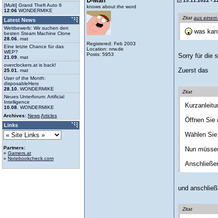
D-Man
15.11.2022 - 2
[Multi] Grand Theft Auto 6
knows about the word
12:06
WONDERMIKE
Zitat
aus einem
Latest News
Wettbewerb: Wir suchen den
was kann
besten Steam Machine Clone
28.06.
mat
Registered: Feb 2003
Eine letzte Chance für das
Location: nrw.de
WEP?
Posts: 5953
Sorry für die
21.09.
mat
overclockers.at is back!
Zuerst das
25.01.
mat
User of the Month:
disposableHero
28.10.
WONDERMIKE
Zitat
Neues Unterforum: Artificial
Intelligence
Kurzanleitu
10.08.
WONDERMIKE
Archives:
News
Articles
Öffnen Sie 
Links
Wählen Sie 
Partners:
Nun müssen 
»
Gamers.at
»
Notebookcheck.com
Anschließen
und anschlie
Zitat