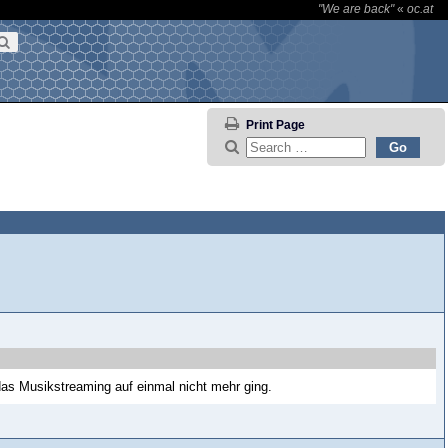
"We are back"
«
oc.at
Print Page
s Musikstreaming auf einmal nicht mehr ging.