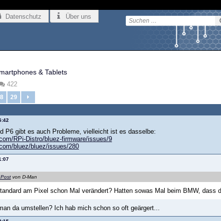
Datenschutz
Über uns
martphones & Tablets
422
8
29
5:42
 P6 gibt es auch Probleme, vielleicht ist es dasselbe:
.com/RPi-Distro/bluez-firmware/issues/9
b.com/bluez/bluez/issues/280
1:07
 Post
von D-Man
Standard am Pixel schon Mal verändert? Hatten sowas Mal beim BMW, dass da
an da umstellen? Ich hab mich schon so oft geärgert...