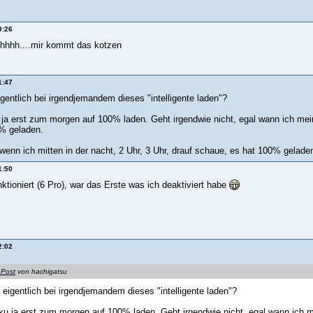
9:26
hhh....mir kommt das kotzen
1:47
igentlich bei irgendjemandem dieses "intelligente laden"?
 ja erst zum morgen auf 100% laden. Geht irgendwie nicht, egal wann ich mei
0% geladen.
wenn ich mitten in der nacht, 2 Uhr, 3 Uhr, drauf schaue, es hat 100% gelade
1:50
nktioniert (6 Pro), war das Erste was ich deaktiviert habe
2:02
 Post
von hachigatsu
t eigentlich bei irgendjemandem dieses "intelligente laden"?
ku ja erst zum morgen auf 100% laden. Geht irgendwie nicht, egal wann ich 