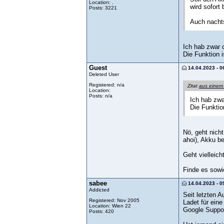
Location: .
wird sofort
Posts: 3221
Auch nachts
Ich hab zwar d
Die Funktion i
Guest
14.04.2023 - 0
Deleted User
Registered: n/a
Zitat
aus einem
Location:
Posts: n/a
Ich hab zwa
Die Funktio
Nö, geht nich
ahoi), Akku b
Geht vielleich
Finde es sowie
sabee
14.04.2023 - 0
Addicted
Seit letzten A
Registered: Nov 2005
Ladet für eine
Location: Wien 22
Google Suppor
Posts: 420