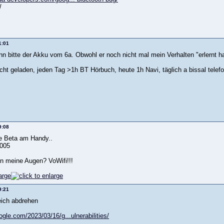
/
1:01
nn bitte der Akku vom 6a. Obwohl er noch nicht mal mein Verhalten "erlernt ha
nicht geladen, jeden Tag >1h BT Hörbuch, heute 1h Navi, täglich a bissal tel
9:08
le Beta am Handy..
005
n meine Augen? VoWifi!!!
9:21
eich abdrehen
ogle.com/2023/03/16/g...ulnerabilities/