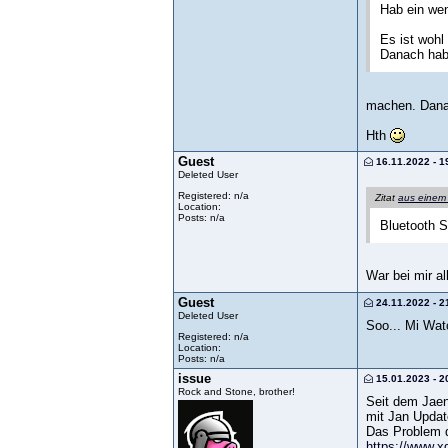
Hab ein wen
Es ist wohl
Danach habe
machen. Danac
Hth
Guest
16.11.2022 - 1
Deleted User
Registered: n/a
Zitat
aus einem
Location:
Posts: n/a
Bluetooth 
War bei mir al
Guest
24.11.2022 - 2
Deleted User
Soo... Mi Wat
Registered: n/a
Location:
Posts: n/a
issue
15.01.2023 - 2
Rock and Stone, brother!
Seit dem Jaen
mit Jan Updat
Das Problem d
https://www.x