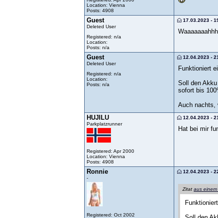
Location: Vienna
Posts: 4908
Guest
17.03.2023 - 1
Deleted User
Waaaaaaahhhh
Registered: n/a
Location:
Posts: n/a
Guest
12.04.2023 - 2
Deleted User
Funktioniert e
Registered: n/a
Location:
Soll den Akku
Posts: n/a
sofort bis 10
Auch nachts, 
HUJILU
12.04.2023 - 2
Parkplatzrunner
Hat bei mir fu
Registered: Apr 2000
Location: Vienna
Posts: 4908
Ronnie
12.04.2023 - 2
-
Zitat
aus einem
Funktionier
Registered: Oct 2002
Soll den Ak