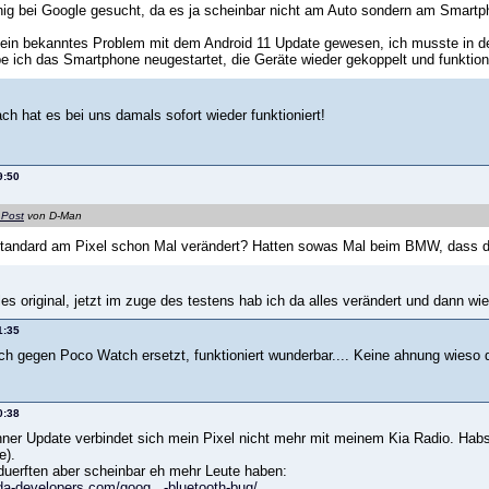
ig bei Google gesucht, da es ja scheinbar nicht am Auto sondern am Smartp
 ein bekanntes Problem mit dem Android 11 Update gewesen, ich musste in den
 ich das Smartphone neugestartet, die Geräte wieder gekoppelt und funktioni
h hat es bei uns damals sofort wieder funktioniert!
9:50
 Post
von D-Man
Standard am Pixel schon Mal verändert? Hatten sowas Mal beim BMW, dass da
les original, jetzt im zuge des testens hab ich da alles verändert und dann wi
1:35
ch gegen Poco Watch ersetzt, funktioniert wunderbar.... Keine ahnung wieso d
0:38
ner Update verbindet sich mein Pixel nicht mehr mit meinem Kia Radio. Habs
e).
uerften aber scheinbar eh mehr Leute haben:
da-developers.com/goog...-bluetooth-bug/