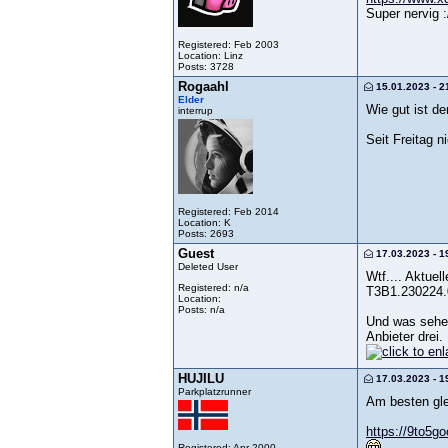
Super nervig :
Registered: Feb 2003
Location: Linz
Posts: 3728
Rogaahl
15.01.2023 - 2
Elder
Wie gut ist de
interrup
Seit Freitag 
Registered: Feb 2014
Location: K
Posts: 2693
Guest
17.03.2023 - 1
Deleted User
Wtf.... Aktuel
Registered: n/a
T3B1.230224.
Location:
Posts: n/a
Und was sehe
Anbieter drei.
HUJILU
17.03.2023 - 1
Parkplatzrunner
Am besten gl
https://9to5go
Registered: Apr 2000