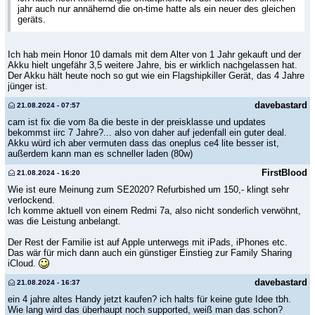
jahr auch nur annähernd die on-time hatte als ein neuer des gleichen
geräts.
Ich hab mein Honor 10 damals mit dem Alter von 1 Jahr gekauft und der
Akku hielt ungefähr 3,5 weitere Jahre, bis er wirklich nachgelassen hat.
Der Akku hält heute noch so gut wie ein Flagshipkiller Gerät, das 4 Jahre
jünger ist.
davebastard
21.08.2024 - 07:57
cam ist fix die vom 8a die beste in der preisklasse und updates
bekommst iirc 7 Jahre?... also von daher auf jedenfall ein guter deal.
Akku würd ich aber vermuten dass das oneplus ce4 lite besser ist,
außerdem kann man es schneller laden (80w)
FirstBlood
21.08.2024 - 16:20
Wie ist eure Meinung zum SE2020? Refurbished um 150,- klingt sehr
verlockend.
Ich komme aktuell von einem Redmi 7a, also nicht sonderlich verwöhnt,
was die Leistung anbelangt.
Der Rest der Familie ist auf Apple unterwegs mit iPads, iPhones etc.
Das wär für mich dann auch ein günstiger Einstieg zur Family Sharing
iCloud.
davebastard
21.08.2024 - 16:37
ein 4 jahre altes Handy jetzt kaufen? ich halts für keine gute Idee tbh.
Wie lang wird das überhaupt noch supported, weiß man das schon?