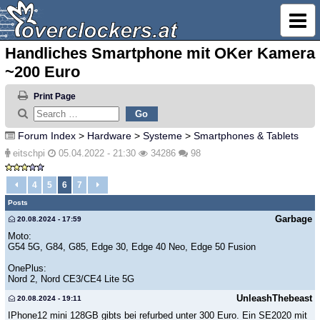
Handliches Smartphone mit OKer Kamera
~200 Euro
Print Page
Forum Index
>
Hardware
>
Systeme
>
Smartphones & Tablets
eitschpi
05.04.2022 - 21:30
34286
98
4
5
6
7
Posts
Garbage
20.08.2024 - 17:59
Moto:
G54 5G, G84, G85, Edge 30, Edge 40 Neo, Edge 50 Fusion
OnePlus:
Nord 2, Nord CE3/CE4 Lite 5G
UnleashThebeast
20.08.2024 - 19:11
IPhone12 mini 128GB gibts bei refurbed unter 300 Euro. Ein SE2020 mit