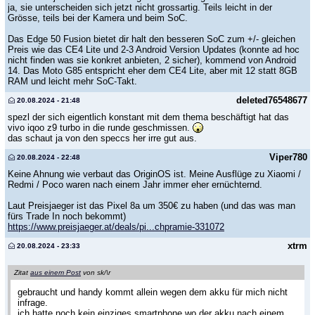
ja, sie unterscheiden sich jetzt nicht grossartig. Teils leicht in der
Grösse, teils bei der Kamera und beim SoC.
Das Edge 50 Fusion bietet dir halt den besseren SoC zum +/- gleichen
Preis wie das CE4 Lite und 2-3 Android Version Updates (konnte ad hoc
nicht finden was sie konkret anbieten, 2 sicher), kommend von Android
14. Das Moto G85 entspricht eher dem CE4 Lite, aber mit 12 statt 8GB
RAM und leicht mehr SoC-Takt.
deleted76548677
20.08.2024 - 21:48
spezl der sich eigentlich konstant mit dem thema beschäftigt hat das
vivo iqoo z9 turbo in die runde geschmissen.
das schaut ja von den speccs her irre gut aus.
Viper780
20.08.2024 - 22:48
Keine Ahnung wie verbaut das OriginOS ist. Meine Ausflüge zu Xiaomi /
Redmi / Poco waren nach einem Jahr immer eher ernüchternd.
Laut Preisjaeger ist das Pixel 8a um 350€ zu haben (und das was man
fürs Trade In noch bekommt)
https://www.preisjaeger.at/deals/pi...chpramie-331072
xtrm
20.08.2024 - 23:33
Zitat
aus einem Post
von sk/\r
gebraucht und handy kommt allein wegen dem akku für mich nicht
infrage.
ich hatte noch kein einziges smartphone wo der akku nach einem