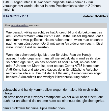
128GB sogar unter 150. Nachdem nirgends eine Android Gurkn
vorausgesetzt wurde, die hat in dem Preisbereich wieder in 2 Jahren
hinich is.
deleted76548677
20.08.2024 - 19:12
Zitat
aus einem Post
von xtrm
Wie gesagt, völlig wurscht, es hat Android 14 und du bekommst es
am Gebrauchtmarkt vermutlich für die Hälfte. Dieser Irrglaube, dass
man immer was pipifeines Neues haben muss, wenn man eh schon
nach einem günstigeren Gerät mit wenig Anforderungen sucht, lässt
viele unnötig Geld rauswerfen.
Wenn du schon derjenige bist, der für deine Frau ein Handy
aussucht oder organisiert, anstatt sie selbst, dann wird es ihr aber
so richtig egal sein, ob das Android 13 oder 14 hat, ob das seit 1
oder 2 Jahren am Markt ist, oder ob das Cortex A715 Kerne oder
A78 Kerne hat und wie viele davon, denn für alltägliche Aufgaben
reichen die alle aus. Die mit den 6 Efficiency Kernen werden sogar
bessere Akkulaufzeit und weniger Hitzeentwicklung haben.
gebraucht und handy kommt allein wegen dem akku für mich nicht
infrage.
ich hatte noch kein einziges smartphone wo der akku nach einem jahr
auch nur annähernd die on-time hatte als ein neuer des gleichen geräts.
danke trotzdem für deine Tipps weiter oben.