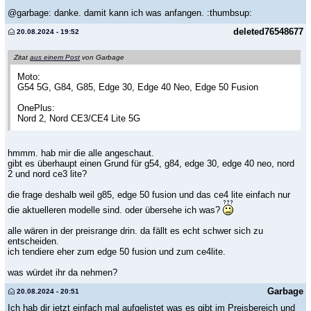
@garbage: danke. damit kann ich was anfangen. :thumbsup:
deleted76548677
20.08.2024 - 19:52
Zitat
aus einem Post
von Garbage
Moto:
G54 5G, G84, G85, Edge 30, Edge 40 Neo, Edge 50 Fusion
OnePlus:
Nord 2, Nord CE3/CE4 Lite 5G
hmmm. hab mir die alle angeschaut.
gibt es überhaupt einen Grund für g54, g84, edge 30, edge 40 neo, nord
2 und nord ce3 lite?
die frage deshalb weil g85, edge 50 fusion und das ce4 lite einfach nur
die aktuelleren modelle sind. oder übersehe ich was?
alle wären in der preisrange drin. da fällt es echt schwer sich zu
entscheiden.
ich tendiere eher zum edge 50 fusion und zum ce4lite.
was würdet ihr da nehmen?
Garbage
20.08.2024 - 20:51
Ich hab dir jetzt einfach mal aufgelistet was es gibt im Preisbereich und