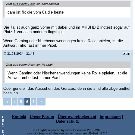
Zitat
aus einem Post
von davebastard
cam ist fix die vom 8a die beste
Die 7a ist auch ganz vorne mit dabei und im MKBHD Blindtest sogar auf
Platz 1 vor allen anderen flagships.
Wenn Gaming oder Nischenanwendungen keine Rolle spielen, ist die
Antwort imho fast immer Pixel.
xtrm
21.08.2024 - 21:49
Zitat
aus einem Post
von Rogaahl
Wenn Gaming oder Nischenanwendungen keine Rolle spielen, ist die
Antwort imho fast immer Pixel.
Oder generell das Aussehen des Gerätes, denn die sind alle abgerundtief
hässlich.
4
5
6
7
Kontakt
|
Unser Forum
|
Über overclockers.at
|
Impressum
|
L
E
Datenschutz
F
T
© all rights reserved by overclockers.at 2000-2026
B
overclockers.at v4.thecommunity based on vBulletin 2.2.5