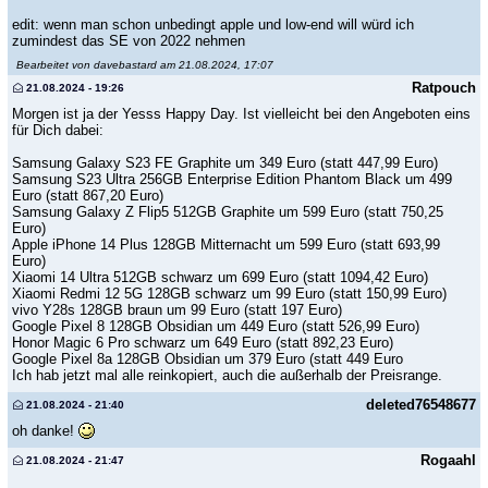
edit: wenn man schon unbedingt apple und low-end will würd ich
zumindest das SE von 2022 nehmen
Bearbeitet von davebastard am 21.08.2024, 17:07
Ratpouch
21.08.2024 - 19:26
Morgen ist ja der Yesss Happy Day. Ist vielleicht bei den Angeboten eins
für Dich dabei:
Samsung Galaxy S23 FE Graphite um 349 Euro (statt 447,99 Euro)
Samsung S23 Ultra 256GB Enterprise Edition Phantom Black um 499
Euro (statt 867,20 Euro)
Samsung Galaxy Z Flip5 512GB Graphite um 599 Euro (statt 750,25
Euro)
Apple iPhone 14 Plus 128GB Mitternacht um 599 Euro (statt 693,99
Euro)
Xiaomi 14 Ultra 512GB schwarz um 699 Euro (statt 1094,42 Euro)
Xiaomi Redmi 12 5G 128GB schwarz um 99 Euro (statt 150,99 Euro)
vivo Y28s 128GB braun um 99 Euro (statt 197 Euro)
Google Pixel 8 128GB Obsidian um 449 Euro (statt 526,99 Euro)
Honor Magic 6 Pro schwarz um 649 Euro (statt 892,23 Euro)
Google Pixel 8a 128GB Obsidian um 379 Euro (statt 449 Euro
Ich hab jetzt mal alle reinkopiert, auch die außerhalb der Preisrange.
deleted76548677
21.08.2024 - 21:40
oh danke!
Rogaahl
21.08.2024 - 21:47