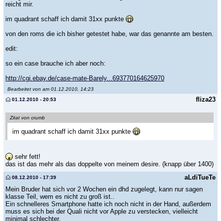
reicht mir.
im quadrant schaff ich damit 31xx punkte
von den roms die ich bisher getestet habe, war das genannte am besten.
edit:
so ein case brauche ich aber noch:
http://cgi.ebay.de/case-mate-Barely...693770164625970
Bearbeitet von am 01.12.2010, 14:23
fliza23
01.12.2010 - 20:53
Zitat von crumb
im quadrant schaff ich damit 31xx punkte
sehr fett!
das ist das mehr als das doppelte von meinem desire. (knapp über 1400)
aLdiTueTe
08.12.2010 - 17:39
Mein Bruder hat sich vor 2 Wochen ein dhd zugelegt, kann nur sagen
klasse Teil, wem es nicht zu groß ist..
Ein schnelleres Smartphone hatte ich noch nicht in der Hand, außerdem
muss es sich bei der Quali nicht vor Apple zu verstecken, vielleicht
minimal schlechter.