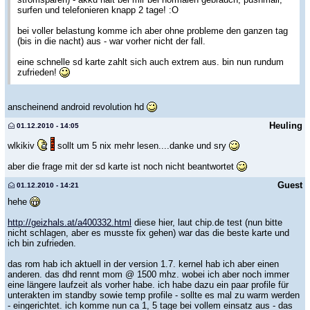
surfen und telefonieren knapp 2 tage! :O
bei voller belastung komme ich aber ohne probleme den ganzen tag
(bis in die nacht) aus - war vorher nicht der fall.
eine schnelle sd karte zahlt sich auch extrem aus. bin nun rundum
zufrieden!
anscheinend android revolution hd
Heuling
01.12.2010 - 14:05
wlkikiv
sollt um 5 nix mehr lesen....danke und sry
aber die frage mit der sd karte ist noch nicht beantwortet
Guest
01.12.2010 - 14:21
hehe
http://geizhals.at/a400332.html
diese hier, laut chip.de test (nun bitte
nicht schlagen, aber es musste fix gehen) war das die beste karte und
ich bin zufrieden.
das rom hab ich aktuell in der version 1.7. kernel hab ich aber einen
anderen. das dhd rennt mom @ 1500 mhz. wobei ich aber noch immer
eine längere laufzeit als vorher habe. ich habe dazu ein paar profile für
unterakten im standby sowie temp profile - sollte es mal zu warm werden
- eingerichtet. ich komme nun ca 1, 5 tage bei vollem einsatz aus - das