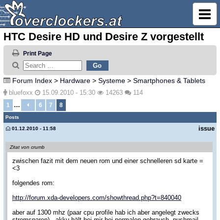
HTC Desire HD und Desire Z vorgestellt
Print Page
Forum Index
>
Hardware
>
Systeme
>
Smartphones & Tablets
bluefoxx
15.09.2010 - 15:30
14263
114
…
1
6
7
8
Posts
issue
01.12.2010 - 11:58
Zitat von crumb
zwischen fazit mit dem neuen rom und einer schnelleren sd karte =
<3
folgendes rom:
http://forum.xda-developers.com/showthread.php?t=840040
aber auf 1300 mhz (paar cpu profile hab ich aber angelegt zwecks
stromsparen) - akku hält bei mir bei normalen gebrauch, pushmail,