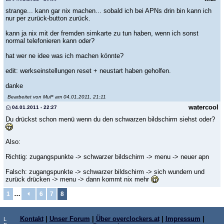
strange... kann gar nix machen... sobald ich bei APNs drin bin kann ich
nur per zurück-button zurück.
kann ja nix mit der fremden simkarte zu tun haben, wenn ich sonst
normal telefonieren kann oder?
hat wer ne idee was ich machen könnte?
edit: werkseinstellungen reset + neustart haben geholfen.
danke
Bearbeitet von MuP am 04.01.2011, 21:11
watercool
04.01.2011 - 22:27
Du drückst schon menü wenn du den schwarzen bildschirm siehst oder?
Also:
Richtig: zugangspunkte -> schwarzer bildschirm -> menu -> neuer apn
Falsch: zugangspunkte -> schwarzer bildschirm -> sich wundern und
zurück drücken -> menu -> dann kommt nix mehr
…
1
6
7
8
Kontakt
|
Unser Forum
|
Über overclockers.at
|
Impressum
|
L