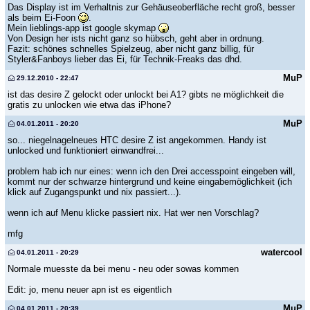
Das Display ist im Verhaltnis zur Gehäuseoberfläche recht groß, besser
als beim Ei-Foon
.
Mein lieblings-app ist google skymap
Von Design her ists nicht ganz so hübsch, geht aber in ordnung.
Fazit: schönes schnelles Spielzeug, aber nicht ganz billig, für
Styler&Fanboys lieber das Ei, für Technik-Freaks das dhd.
MuP
29.12.2010 - 22:47
ist das desire Z gelockt oder unlockt bei A1? gibts ne möglichkeit die
gratis zu unlocken wie etwa das iPhone?
MuP
04.01.2011 - 20:20
so... niegelnagelneues HTC desire Z ist angekommen. Handy ist
unlocked und funktioniert einwandfrei...
problem hab ich nur eines: wenn ich den Drei accesspoint eingeben will,
kommt nur der schwarze hintergrund und keine eingabemöglichkeit (ich
klick auf Zugangspunkt und nix passiert...).
wenn ich auf Menu klicke passiert nix. Hat wer nen Vorschlag?
mfg
watercool
04.01.2011 - 20:29
Normale muesste da bei menu - neu oder sowas kommen
Edit: jo, menu neuer apn ist es eigentlich
MuP
04.01.2011 - 20:39