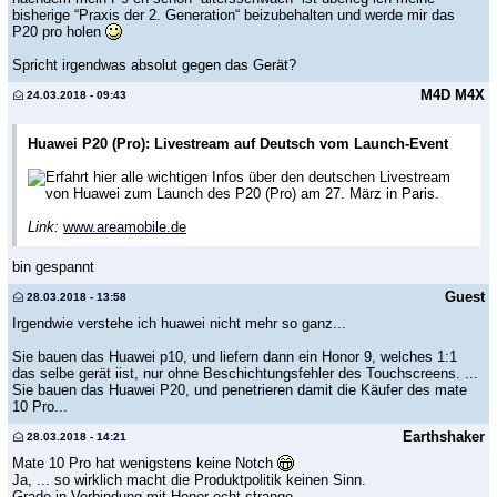
bisherige “Praxis der 2. Generation“ beizubehalten und werde mir das
P20 pro holen
Spricht irgendwas absolut gegen das Gerät?
M4D M4X
24.03.2018 - 09:43
Huawei P20 (Pro): Livestream auf Deutsch vom Launch-Event
Erfahrt hier alle wichtigen Infos über den deutschen Livestream
von Huawei zum Launch des P20 (Pro) am 27. März in Paris.
Link:
www.areamobile.de
bin gespannt
Guest
28.03.2018 - 13:58
Irgendwie verstehe ich huawei nicht mehr so ganz...
Sie bauen das Huawei p10, und liefern dann ein Honor 9, welches 1:1
das selbe gerät iist, nur ohne Beschichtungsfehler des Touchscreens. ...
Sie bauen das Huawei P20, und penetrieren damit die Käufer des mate
10 Pro...
Earthshaker
28.03.2018 - 14:21
Mate 10 Pro hat wenigstens keine Notch
Ja, ... so wirklich macht die Produktpolitik keinen Sinn.
Grade in Verbindung mit Honor echt strange.