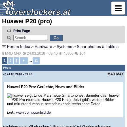
Huawei P20 (pro)
Print Page
Forum Index
>
Hardware
>
Systeme
>
Smartphones & Tablets
M4D M4X
24.03.2018 - 09:40
45966
164
…
1
2
3
11
Posts
M4D M4X
24.03.2018 - 09:40
Huawei P20 Pro: Gerüchte, News und Bilder
Huawei zeigt Ende März neue Smartphones, darunter das Huawei
P20 Pro (vormals Huawei P20 Plus). Jetzt gibt's weitere Bilder
und mitunter durchaus beeindruckende technische Daten.
Link:
www.computerbild.de
nachdem mein P9 eh schon “altersschwach“ ist überleg ich meine