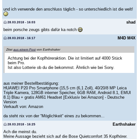
und ich verwende den anschluss täglich - so unterschiedlich ist die welt!
shad
28.03.2018 - 16:03
beim porsche zeugs gibts dafür ka notch
M4D M4X
28.03.2018 - 16:17
Zitat
aus einem Post
von Earthshaker
Achtung bei der Kopfhöreraktion. Die ist limitiert auf 4000 Stück
beim Pro.
Ist also Lotterie ob du die bekommst. Ähnlich wie bei Sony.
aus meiner Bestellbestätigung:
HUAWEI P20 Pro Smartphone (15,5 cm (6,1 Zoll), 40/20/8 MP Leica
Triple Kamera, 128GB interner Speicher, 6GB RAM, Android 8.1, EMUI
8.1) Blau + gratis AM61 Headset [Exklusiv bei Amazon] - Deutsche
Version
Verkauft von: Amazon
da steht nix von der “Möglichkeit“ eines zu bekommen...
Earthshaker
28.03.2018 - 16:25
Ach die meinst du.
Meine Aussage bezieht sich auf die Bose Quietcomfort 35 Kopfhörer.