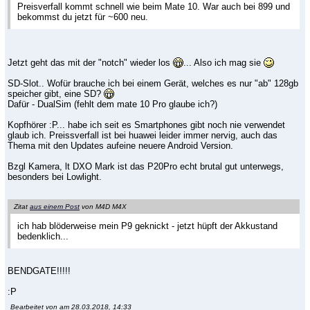
Preisverfall kommt schnell wie beim Mate 10. War auch bei 899 und
bekommst du jetzt für ~600 neu.
Jetzt geht das mit der "notch" wieder los
... Also ich mag sie
SD-Slot.. Wofür brauche ich bei einem Gerät, welches es nur "ab" 128gb
speicher gibt, eine SD?
Dafür - DualSim (fehlt dem mate 10 Pro glaube ich?)
Kopfhörer :P... habe ich seit es Smartphones gibt noch nie verwendet
glaub ich. Preissverfall ist bei huawei leider immer nervig, auch das
Thema mit den Updates aufeine neuere Android Version.
Bzgl Kamera, lt DXO Mark ist das P20Pro echt brutal gut unterwegs,
besonders bei Lowlight.
Zitat
aus einem Post
von M4D M4X
ich hab blöderweise mein P9 geknickt - jetzt hüpft der Akkustand
bedenklich...
BENDGATE!!!!!
:P
Bearbeitet von am 28.03.2018, 14:33