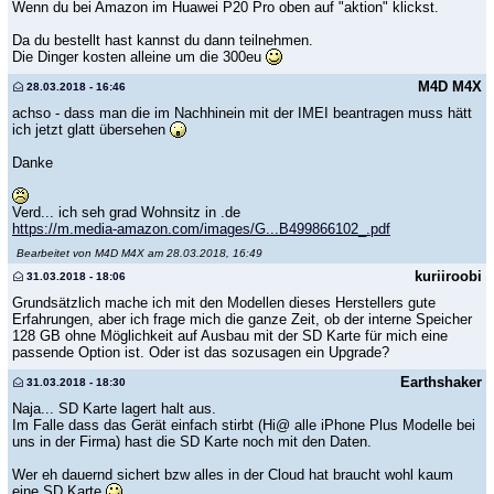
Wenn du bei Amazon im Huawei P20 Pro oben auf "aktion" klickst.
Da du bestellt hast kannst du dann teilnehmen.
Die Dinger kosten alleine um die 300eu
M4D M4X
28.03.2018 - 16:46
achso - dass man die im Nachhinein mit der IMEI beantragen muss hätt
ich jetzt glatt übersehen
Danke
Verd... ich seh grad Wohnsitz in .de
https://m.media-amazon.com/images/G...B499866102_.pdf
Bearbeitet von M4D M4X am 28.03.2018, 16:49
kuriiroobi
31.03.2018 - 18:06
Grundsätzlich mache ich mit den Modellen dieses Herstellers gute
Erfahrungen, aber ich frage mich die ganze Zeit, ob der interne Speicher
128 GB ohne Möglichkeit auf Ausbau mit der SD Karte für mich eine
passende Option ist. Oder ist das sozusagen ein Upgrade?
Earthshaker
31.03.2018 - 18:30
Naja... SD Karte lagert halt aus.
Im Falle dass das Gerät einfach stirbt (Hi@ alle iPhone Plus Modelle bei
uns in der Firma) hast die SD Karte noch mit den Daten.
Wer eh dauernd sichert bzw alles in der Cloud hat braucht wohl kaum
eine SD Karte