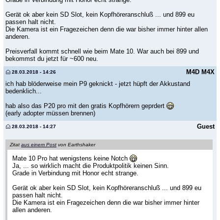
Gerät ok aber kein SD Slot, kein Kopfhöreranschluß ... und 899 eu
passen halt nicht.
Die Kamera ist ein Fragezeichen denn die war bisher immer hinter allen
anderen.
Preisverfall kommt schnell wie beim Mate 10. War auch bei 899 und
bekommst du jetzt für ~600 neu.
M4D M4X
28.03.2018 - 14:26
ich hab blöderweise mein P9 geknickt - jetzt hüpft der Akkustand
bedenklich...
hab also das P20 pro mit den gratis Kopfhörern geprdert
(early adopter müssen brennen)
Guest
28.03.2018 - 14:27
Zitat
aus einem Post
von Earthshaker
Mate 10 Pro hat wenigstens keine Notch
Ja, ... so wirklich macht die Produktpolitik keinen Sinn.
Grade in Verbindung mit Honor echt strange.
Gerät ok aber kein SD Slot, kein Kopfhöreranschluß ... und 899 eu
passen halt nicht.
Die Kamera ist ein Fragezeichen denn die war bisher immer hinter
allen anderen.