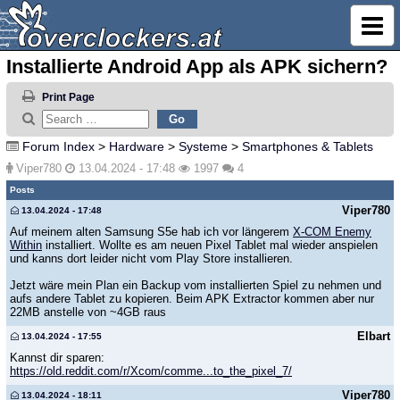
Installierte Android App als APK sichern?
Print Page
Forum Index
>
Hardware
>
Systeme
>
Smartphones & Tablets
Viper780
13.04.2024 - 17:48
1997
4
Posts
Viper780
13.04.2024 - 17:48
Auf meinem alten Samsung S5e hab ich vor längerem
X-COM Enemy
Within
installiert. Wollte es am neuen Pixel Tablet mal wieder anspielen
und kanns dort leider nicht vom Play Store installieren.
Jetzt wäre mein Plan ein Backup vom installierten Spiel zu nehmen und
aufs andere Tablet zu kopieren. Beim APK Extractor kommen aber nur
22MB anstelle von ~4GB raus
Elbart
13.04.2024 - 17:55
Kannst dir sparen:
https://old.reddit.com/r/Xcom/comme...to_the_pixel_7/
Viper780
13.04.2024 - 18:11