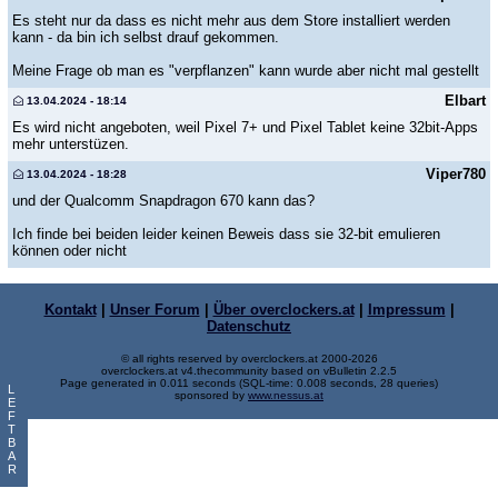
Es steht nur da dass es nicht mehr aus dem Store installiert werden
kann - da bin ich selbst drauf gekommen.
Meine Frage ob man es "verpflanzen" kann wurde aber nicht mal gestellt
Elbart
13.04.2024 - 18:14
Es wird nicht angeboten, weil Pixel 7+ und Pixel Tablet keine 32bit-Apps
mehr unterstüzen.
Viper780
13.04.2024 - 18:28
und der Qualcomm Snapdragon 670 kann das?
Ich finde bei beiden leider keinen Beweis dass sie 32-bit emulieren
können oder nicht
Kontakt
|
Unser Forum
|
Über overclockers.at
|
Impressum
|
Datenschutz
© all rights reserved by overclockers.at 2000-2026
overclockers.at v4.thecommunity based on vBulletin 2.2.5
Page generated in 0.011 seconds (SQL-time: 0.008 seconds, 28 queries)
L
sponsored by
www.nessus.at
E
F
T
B
A
R