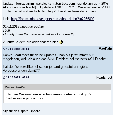
Update: Tegra3-xmm_wakelocks traten trotzdem irgendwann auf (-20%
Akkudrain über Nacht)... Update auf 10.1.3 RC2 + Werewolfkernel V008b
... der Kernel soll endlich den Tegra3 baseband-wakelock fixen ...
Link:
http://forum.xda-developers.com/sho...d.php?t=2256899
09.01.2013 huuuuge update
v008
- Finally fixed the baseband wakelocks correctly
vl. hilfts ja dem ein oder anderen hier
MaxPain
15.09.2013 - 00:54
Danke FearEffect für deine Updates...hab bis jetzt immer nur
mitgelesen, weil ich auch das Akku Problem bei meinem 4X HD habe.
Hat den Werewolfkernel schon jemand getestet und gibt's
Verbesserungen damit??
FearEffect
18.10.2013 - 07:03
Zitat von MaxPain
Hat den Werewolfkernel schon jemand getestet und gibt's
Verbesserungen damit??
Sry für das späte Update.