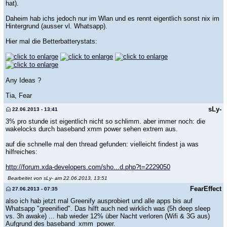
hat).
Daheim hab ichs jedoch nur im Wlan und es rennt eigentlich sonst nix im
Hintergrund (ausser vl. Whatsapp).
Hier mal die Betterbatterystats:
Any Ideas ?
Tia, Fear
sLy-
22.06.2013 - 13:41
3% pro stunde ist eigentlich nicht so schlimm. aber immer noch: die
wakelocks durch baseband xmm power sehen extrem aus.
auf die schnelle mal den thread gefunden: vielleicht findest ja was
hilfreiches:
http://forum.xda-developers.com/sho...d.php?t=2229050
Bearbeitet von sLy- am 22.06.2013, 13:51
FearEffect
27.06.2013 - 07:35
also ich hab jetzt mal Greenify ausprobiert und alle apps bis auf
Whatsapp "greenified". Das hilft auch ned wirklich was (5h deep sleep
vs. 3h awake) ... hab wieder 12% über Nacht verloren (Wifi & 3G aus)
Aufgrund des baseband_xmm_power.