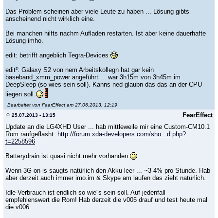
Das Problem scheinen aber viele Leute zu haben ... Lösung gibts
anscheinend nicht wirklich eine.
Bei manchen hilfts nachm Aufladen restarten. Ist aber keine dauerhafte
Lösung imho.
edit: betrifft angeblich Tegra-Devices
edit²: Galaxy S2 von nem Arbeitskollegn hat gar kein
baseband_xmm_power angeführt ... war 3h15m von 3h45m im
DeepSleep (so wies sein soll). Kanns ned glaubn das das an der CPU
liegen soll
Bearbeitet von FearEffect am 27.06.2013, 12:19
FearEffect
25.07.2013 - 13:15
Update an die LG4XHD User ... hab mittleweile mir eine Custom-CM10.1
Rom raufgeflasht:
http://forum.xda-developers.com/sho...d.php?
t=2258596
Batterydrain ist quasi nicht mehr vorhanden
Wenn 3G on is saugts natürlich den Akku leer ... ~3-4% pro Stunde. Hab
aber derzeit auch immer imo.im & Skype am laufen das zieht natürlich.
Idle-Verbrauch ist endlich so wie´s sein soll. Auf jedenfall
empfehlenswert die Rom! Hab derzeit die v005 drauf und test heute mal
die v006.