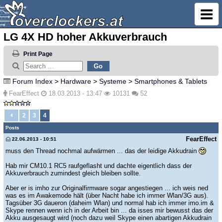
LG 4X HD hoher Akkuverbrauch
Print Page
Forum Index
>
Hardware
>
Systeme
>
Smartphones & Tablets
FearEffect
18.03.2013 - 13:47
10131
52
2
3
4
Posts
FearEffect
22.06.2013 - 10:51
muss den Thread nochmal aufwärmen ... das der leidige Akkudrain
Hab mir CM10.1 RC5 raufgeflasht und dachte eigentlich dass der
Akkuverbrauch zumindest gleich bleiben sollte.
Aber er is imho zur Originalfirmware sogar angestiegen ... ich weis ned
was es im Awakemode hält (über Nacht habe ich immer Wlan/3G aus).
Tagsüber 3G daueron (daheim Wlan) und normal hab ich immer imo.im &
Skype rennen wenn ich in der Arbeit bin ... da isses mir bewusst das der
Akku ausgesaugt wird (noch dazu weil Skype einen abartigen Akkudrain