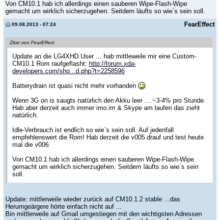
Von CM10.1 hab ich allerdings einen sauberen Wipe-Flash-Wipe
gemacht um wirklich sicherzugehen. Seitdem läufts so wie´s sein soll.
FearEffect
09.08.2013 - 07:24
Zitat von FearEffect
Update an die LG4XHD User ... hab mittleweile mir eine Custom-
CM10.1 Rom raufgeflasht:
http://forum.xda-
developers.com/sho...d.php?t=2258596
Batterydrain ist quasi nicht mehr vorhanden
Wenn 3G on is saugts natürlich den Akku leer ... ~3-4% pro Stunde.
Hab aber derzeit auch immer imo.im & Skype am laufen das zieht
natürlich.
Idle-Verbrauch ist endlich so wie´s sein soll. Auf jedenfall
empfehlenswert die Rom! Hab derzeit die v005 drauf und test heute
mal die v006.
Von CM10.1 hab ich allerdings einen sauberen Wipe-Flash-Wipe
gemacht um wirklich sicherzugehen. Seitdem läufts so wie´s sein
soll.
Update: mittlerweile wieder zurück auf CM10.1.2 stable ...das
Herumgeärgere hörte einfach nicht auf ...
Bin mittlerweile auf Gmail umgestiegen mit den wichtigsten Adressen