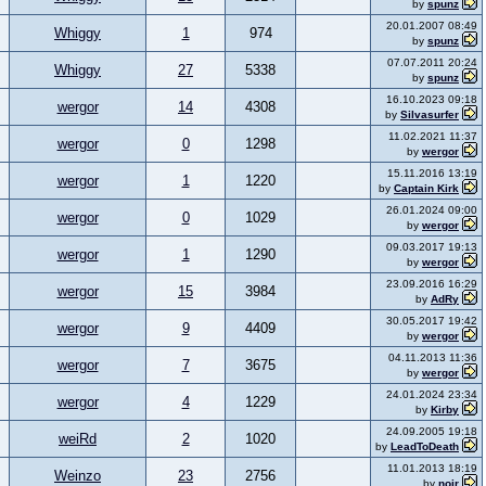
by
spunz
20.01.2007 08:49
Whiggy
1
974
by
spunz
07.07.2011 20:24
Whiggy
27
5338
by
spunz
16.10.2023 09:18
wergor
14
4308
by
Silvasurfer
11.02.2021 11:37
wergor
0
1298
by
wergor
15.11.2016 13:19
wergor
1
1220
by
Captain Kirk
26.01.2024 09:00
wergor
0
1029
by
wergor
09.03.2017 19:13
wergor
1
1290
by
wergor
23.09.2016 16:29
wergor
15
3984
by
AdRy
30.05.2017 19:42
wergor
9
4409
by
wergor
04.11.2013 11:36
wergor
7
3675
by
wergor
24.01.2024 23:34
wergor
4
1229
by
Kirby
24.09.2005 19:18
weiRd
2
1020
by
LeadToDeath
11.01.2013 18:19
Weinzo
23
2756
by
noir