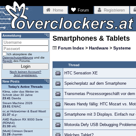
Home
Forum
Registrieren
Anmeldung
Smartphones & Tablets
Forum Index
>
Hardware
>
Systeme
Ich akzeptiere die
Datenschutzerklärung
und die
Regeln
des Forums.
Thread
Noch keinen Account?
HTC Sensation XE
Jetzt registrieren.
New Posts
Speicherplatz auf dem Smartphone
Today's Active Threads
Klima, oder das Wetter im
Transmetas Prozessorgeschäft vor dem
Schnitt über 30 Jahre
23:41
Daeda
Steam Machine 2026
Neues Handy fällig: HTC Mozart vs. Mot
23:01
ENIAC
oc.at Holzwürmer & Bastl Wastl
Smartphone mit 3 Displays. Einfach nur g
21:37
sLy-
AMD Radeon RX 9000 Serie
(RDNA4)
Motorola Defy USB Debugging Probleme
21:33
s4c
[Multi] Crimson Desert
21:28
charmin
Welches Tablet?