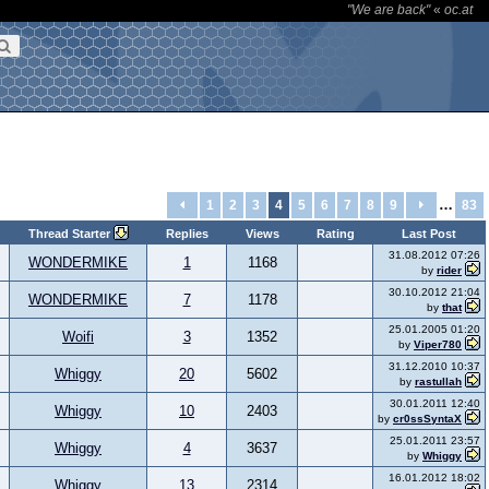
"We are back"
«
oc.at
…
1
2
3
4
5
6
7
8
9
83
Thread Starter
Replies
Views
Rating
Last Post
31.08.2012 07:26
WONDERMIKE
1
1168
by
rider
30.10.2012 21:04
WONDERMIKE
7
1178
by
that
25.01.2005 01:20
Woifi
3
1352
by
Viper780
31.12.2010 10:37
Whiggy
20
5602
by
rastullah
30.01.2011 12:40
Whiggy
10
2403
by
cr0ssSyntaX
25.01.2011 23:57
Whiggy
4
3637
by
Whiggy
16.01.2012 18:02
Whiggy
13
2314