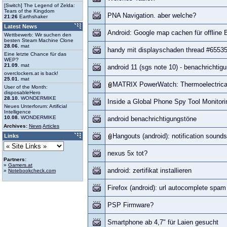
[Switch] The Legend of Zelda:
Tears of the Kingdom
PNA Navigation. aber welche?
21:26
Earthshaker
Latest News
Android: Google map cachen für offline 
Wettbewerb: Wir suchen den
besten Steam Machine Clone
28.06.
mat
handy mit displayschaden thread #6553
Eine letzte Chance für das
WEP?
21.09.
mat
android 11 (sgs note 10) - benachrichti
overclockers.at is back!
25.01.
mat
MATRIX PowerWatch: Thermoelectrical
User of the Month:
disposableHero
28.10.
WONDERMIKE
Inside a Global Phone Spy Tool Monitorin
Neues Unterforum: Artificial
Intelligence
10.08.
WONDERMIKE
android benachrichtigungstöne
Archives:
News
Articles
Hangouts (android): notification sound
Links
nexus 5x tot?
Partners:
»
Gamers.at
android: zertifikat installieren
»
Notebookcheck.com
Firefox (android): url autocomplete spa
PSP Firmware?
Smartphone ab 4,7" für Laien gesucht