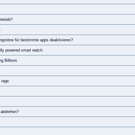
Betrieb?
5
gungstöne für bestimmte apps deaktivieren?
ly powered smart watch
g Billions
s rage
m abdrehen?