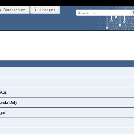
Datenschutz
Über uns
 Aus
orola Defy
eil.