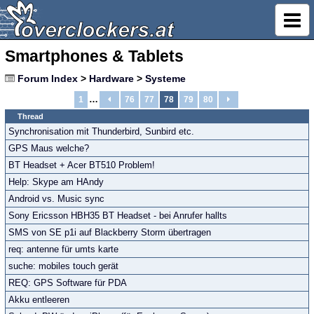
Smartphones & Tablets
Forum Index
>
Hardware
>
Systeme
…
1
76
77
78
79
80
Thread
Synchronisation mit Thunderbird, Sunbird etc.
GPS Maus welche?
BT Headset + Acer BT510 Problem!
Help: Skype am HAndy
Android vs. Music sync
Sony Ericsson HBH35 BT Headset - bei Anrufer hallts
SMS von SE p1i auf Blackberry Storm übertragen
req: antenne für umts karte
suche: mobiles touch gerät
REQ: GPS Software für PDA
Akku entleeren