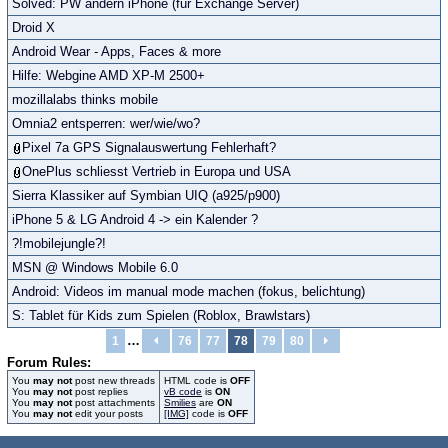
Solved: PW ändern iPhone (für Exchange Server)
Droid X
Android Wear - Apps, Faces & more
Hilfe: Webgine AMD XP-M 2500+
mozillalabs thinks mobile
Omnia2 entsperren: wer/wie/wo?
Pixel 7a GPS Signalauswertung Fehlerhaft?
OnePlus schliesst Vertrieb in Europa und USA
Sierra Klassiker auf Symbian UIQ (a925/p900)
iPhone 5 & LG Android 4 -> ein Kalender ?
?!mobilejungle?!
MSN @ Windows Mobile 6.0
Android: Videos im manual mode machen (fokus, belichtung)
S: Tablet für Kids zum Spielen (Roblox, Brawlstars)
…
1
76
77
78
79
80
Forum Rules:
You
may not
post new threads
HTML code is
OFF
You
may not
post replies
vB code
is
ON
You
may not
post attachments
Smilies
are
ON
You
may not
edit your posts
[IMG]
code is
OFF