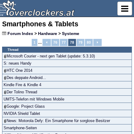
Smartphones & Tablets
Forum Index
>
Hardware
>
Systeme
…
1
76
77
78
79
80
Thread
Microsoft Courier - next gen Tablet (update: 5.3.10)
S: neues Handy
HTC One 2014
Des deppate Android...
Kindle Fire & Kindle 4
Der Tolino Thread
UMTS-Telefon mit Windows Mobile
Google: Project Glass
NVIDIA Shield Tablet
News: Motorola Defy: Ein Smartphone für sorglose Besitzer
Smartphone-Seiten