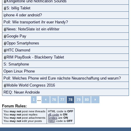
Klingeltöne und Notification Sounds
S: billig Tablet
iphone 4 oder android?
Poll: Wie transportiert ihr euer Handy?
News: NoteSlate ist ein eWriter
Google Pay
Oppo Smartphones
HTC Diamond
RIM PlayBook - Blackberry Tablet
S: Smartphone
Open Linux Phone
Poll: Welches Phone wird Eure nächste Neuanschaffung und warum?
Mobile World Congress 2016
REQ: Neuer Androide
…
1
76
77
78
79
80
Forum Rules:
You
may not
post new threads
HTML code is
OFF
You
may not
post replies
vB code
is
ON
You
may not
post attachments
Smilies
are
ON
You
may not
edit your posts
[IMG]
code is
OFF