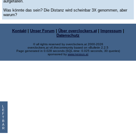
aufgefallen.
Was könnte das sein? Die Distanz wird scheinbar 3X genommen, aber
warum?
Kontakt
|
Unser Forum
|
Über overclockers.at
|
Impressum
|
Datenschutz
© all rights reserved by overclockers.at 2000-2026
overclockers.at v4.thecommunity based on vBulletin 2.2.5
Page generated in 0.028 seconds (SQL-time: 0.025 seconds, 30 queries)
sponsored by
www.nessus.at
L
E
F
T
B
A
R