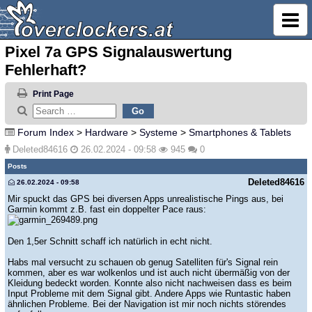
Pixel 7a GPS Signalauswertung
Fehlerhaft?
Print Page
Forum Index
>
Hardware
>
Systeme
>
Smartphones & Tablets
Deleted84616
26.02.2024 - 09:58
945
0
Posts
Deleted84616
26.02.2024 - 09:58
Mir spuckt das GPS bei diversen Apps unrealistische Pings aus, bei
Garmin kommt z.B. fast ein doppelter Pace raus:
Den 1,5er Schnitt schaff ich natürlich in echt nicht.
Habs mal versucht zu schauen ob genug Satelliten für's Signal rein
kommen, aber es war wolkenlos und ist auch nicht übermäßig von der
Kleidung bedeckt worden. Konnte also nicht nachweisen dass es beim
Input Probleme mit dem Signal gibt. Andere Apps wie Runtastic haben
ähnlichen Probleme. Bei der Navigation ist mir noch nichts störendes