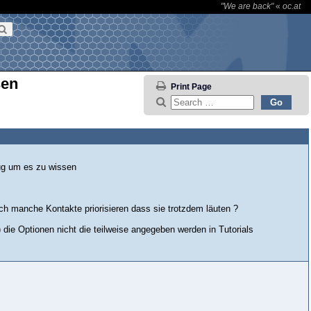
"We are back"
«
oc.at
sen
Print Page
nug um es zu wissen
h manche Kontakte priorisieren dass sie trotzdem läuten ?
 die Optionen nicht die teilweise angegeben werden in Tutorials