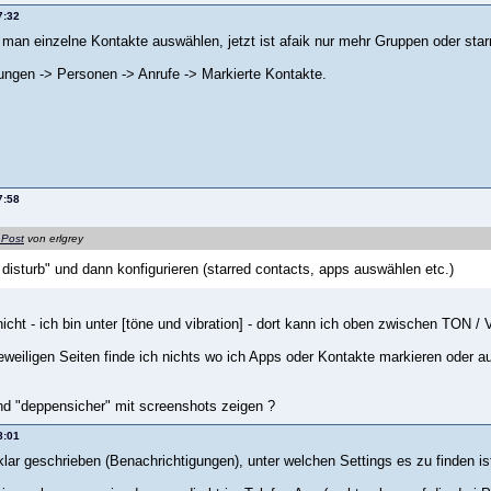
7:32
 man einzelne Kontakte auswählen, jetzt ist afaik nur mehr Gruppen oder star
ungen -> Personen -> Anrufe -> Markierte Kontakte.
7:58
 Post
von erlgrey
 disturb" und dann konfigurieren (starred contacts, apps auswählen etc.)
 nicht - ich bin unter [töne und vibration] - dort kann ich oben zwischen T
jeweiligen Seiten finde ich nichts wo ich Apps oder Kontakte markieren oder 
d "deppensicher" mit screenshots zeigen ?
8:01
klar geschrieben (Benachrichtigungen), unter welchen Settings es zu finden is