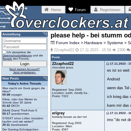
Home
Forum
Registrieren
please help - bei stumm o
Anmeldung
Forum Index
>
Hardware
>
Systeme
>
S
22zaphod22
17.11.2023 - 15:56
2300
Ich akzeptiere die
Datenschutzerklärung
und die
Posts
Regeln
des Forums.
22zaphod22
17.11.2023 - 1
chocolate jesus
Noch keinen Account?
es ist so wei
Jetzt registrieren.
New Posts
Android
Today's Active Threads
wenn das Tel 
Was macht ein Geek gegen die
Registered: Sep 2000
Hitze?
Location: earth, mostly ha..
05:48
voyager
Posts: 7322
ich krieg das 
Klima, oder das Wetter im
Schnitt über 30 Jahre
kann mir das 
01:42
DKCH
[Multi] Grand Theft Auto 6
erlgrey
17.11.2023 - 1
00:17
questionmarc
formerly known as der~erl
5700XT ohne Lüfter, trotzdem
imo "do not di
kaufen und wie weiter?
Registered: Aug 2002
20:11
davebastard
Location: Wien
Posts: 4567
Der Gaming-Schnäppchen-