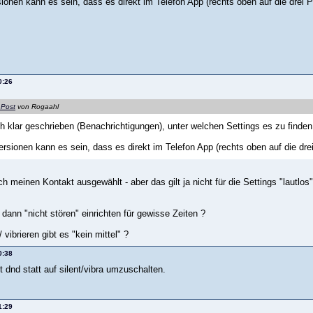
sionen kann es sein, dass es direkt im Telefon App (rechts oben auf die drei 
0:26
 Post
von Rogaahl
h klar geschrieben (Benachrichtigungen), unter welchen Settings es zu finden
Versionen kann es sein, dass es direkt im Telefon App (rechts oben auf die dre
ch meinen Kontakt ausgewählt - aber das gilt ja nicht für die Settings "lautl
dann "nicht stören" einrichten für gewisse Zeiten ?
 vibrieren gibt es "kein mittel" ?
0:38
 dnd statt auf silent/vibra umzuschalten.
1:29