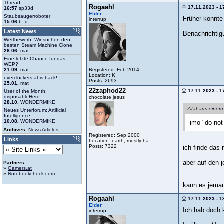
Thread
Rogaahl
17.11.2023 - 1
16:57
sp33d
Elder
Staubsaugerroboter
Früher konnte
interrup
15:06
b_d
Latest News
Benachrichtig
Wettbewerb: Wir suchen den
besten Steam Machine Clone
28.06.
mat
Eine letzte Chance für das
WEP?
Registered: Feb 2014
21.09.
mat
Location: K
overclockers.at is back!
Posts: 2693
25.01.
mat
22zaphod22
17.11.2023 - 1
User of the Month:
disposableHero
chocolate jesus
28.10.
WONDERMIKE
Zitat
aus einem
Neues Unterforum: Artificial
Intelligence
10.08.
WONDERMIKE
imo "do not
Archives:
News
Articles
Registered: Sep 2000
Links
Location: earth, mostly ha..
Posts: 7322
ich finde das
aber auf den 
Partners:
»
Gamers.at
»
Notebookcheck.com
kann es jeman
Rogaahl
17.11.2023 - 1
Elder
Ich hab doch 
interrup