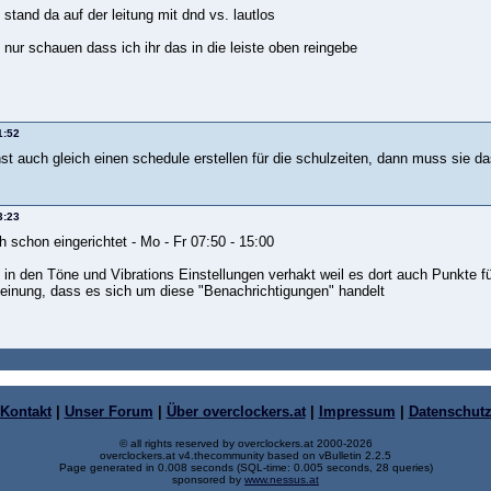
 stand da auf der leitung mit dnd vs. lautlos
 nur schauen dass ich ihr das in die leiste oben reingebe
1:52
t auch gleich einen schedule erstellen für die schulzeiten, dann muss sie das
3:23
 schon eingerichtet - Mo - Fr 07:50 - 15:00
 in den Töne und Vibrations Einstellungen verhakt weil es dort auch Punkte für
einung, dass es sich um diese "Benachrichtigungen" handelt
Kontakt
|
Unser Forum
|
Über overclockers.at
|
Impressum
|
Datenschut
© all rights reserved by overclockers.at 2000-2026
overclockers.at v4.thecommunity based on vBulletin 2.2.5
Page generated in 0.008 seconds (SQL-time: 0.005 seconds, 28 queries)
sponsored by
www.nessus.at