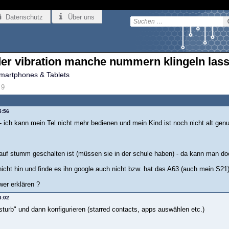
Datenschutz
Über uns
der vibration manche nummern klingeln las
martphones & Tablets
9
5:56
t - ich kann mein Tel nicht mehr bedienen und mein Kind ist noch nicht alt ge
auf stumm geschalten ist (müssen sie in der schule haben) - da kann man doc
nicht hin und finde es ihn google auch nicht bzw. hat das A63 (auch mein S21)
wer erklären ?
6:02
sturb" und dann konfigurieren (starred contacts, apps auswählen etc.)