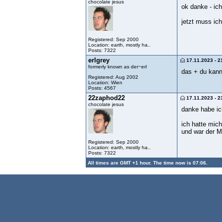
chocolate jesus
ok danke - ich
jetzt muss ich
Registered: Sep 2000
Location: earth, mostly ha..
Posts: 7322
erlgrey
17.11.2023 - 2
formerly known as der~erl
das + du kanns
Registered: Aug 2002
Location: Wien
Posts: 4567
22zaphod22
17.11.2023 - 2
chocolate jesus
danke habe ich
ich hatte mich
und war der M
Registered: Sep 2000
Location: earth, mostly ha..
Posts: 7322
All times are GMT +1 hour. The time now is 07:06.