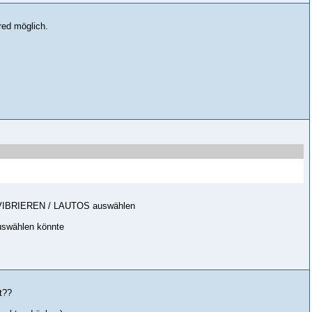
red möglich.
ON / VIBRIEREN / LAUTOS auswählen
auswählen könnte
t??