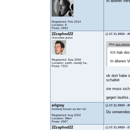
In älteren Ver
Registered: Feb 2014
Location: K
Posts: 2693
22zaphod22
17.11.2023 - 2
chocolate jesus
Zitat
aus einem
Ich hab doc
Registered: Sep 2000
In älteren 
Location: earth, mostly ha..
Posts: 7322
ok dort habe i
schaltet
sie muss sich 
gegen lautlos /
erlgrey
17.11.2023 - 2
formerly known as der~erl
Du verwendest
Registered: Aug 2002
Location: Wien
Posts: 4567
22zaphod22
17.11.2023 - 2