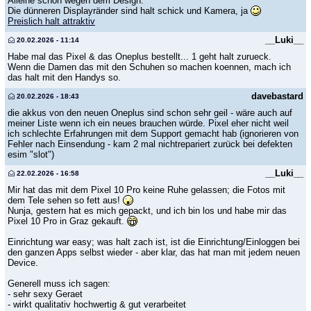
Alleine schon wegen dem Design.
Die dünneren Displayränder sind halt schick und Kamera, ja
Preislich halt attraktiv
__Luki__
20.02.2026 - 11:14
Habe mal das Pixel & das Oneplus bestellt... 1 geht halt zurueck.
Wenn die Damen das mit den Schuhen so machen koennen, mach ich
das halt mit den Handys so.
davebastard
20.02.2026 - 18:43
die akkus von den neuen Oneplus sind schon sehr geil - wäre auch auf
meiner Liste wenn ich ein neues brauchen würde. Pixel eher nicht weil
ich schlechte Erfahrungen mit dem Support gemacht hab (ignorieren von
Fehler nach Einsendung - kam 2 mal nichtrepariert zurück bei defekten
esim "slot")
__Luki__
22.02.2026 - 16:58
Mir hat das mit dem Pixel 10 Pro keine Ruhe gelassen; die Fotos mit
dem Tele sehen so fett aus!
Nunja, gestern hat es mich gepackt, und ich bin los und habe mir das
Pixel 10 Pro in Graz gekauft.
Einrichtung war easy; was halt zach ist, ist die Einrichtung/Einloggen bei
den ganzen Apps selbst wieder - aber klar, das hat man mit jedem neuen
Device.
Generell muss ich sagen:
- sehr sexy Geraet
- wirkt qualitativ hochwertig & gut verarbeitet