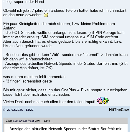
- liegt super in der Hand
Obwohl ich jetzt 7 jahre ein anderes Telefon hatte, habe ich mich instant
an das neue gewoehnt.
Ein paar Kleinigkeiten die mich stoeren, bzw. kleine Probleme am
Anfang:
- die HOT Simkarte wollte er anfangs nicht lesen. (zB PIN Abfrage kam
immer wieder erneut). SIM nochmal umgebaut & SIM Code entfernt.
Aber auch danach hat es etwas gedauert, bis sie richtig erkannt, bzw.
bis ein Netz gefunden wurde.
- Bei den Tiles gibt es kein "Wifi", sondern nur "internet" -> dahinter kann
ich dann wifi ein/ausschalten
- Anzeige des aktuellen Network Speeds in der Status Bar fehlt mir. (Gibt
aber eine App dafuer, ist OK)
was mir am meisten fehlt momentan:
- "3 finger" screenshot geste
Bin mir ganz sicher, dass ich das OnePlus & Pixel nonpro zurueckgehen
lasse. Ich habe mich also entschieden.
Vielen Dank nochmal euch allen fuer den tollen Imput!
HitTheCow
23.02.2026 - 14:22
Zitat
aus einem Post
von __Luki__
- Anzeige des aktuellen Network Speeds in der Status Bar fehlt mir.