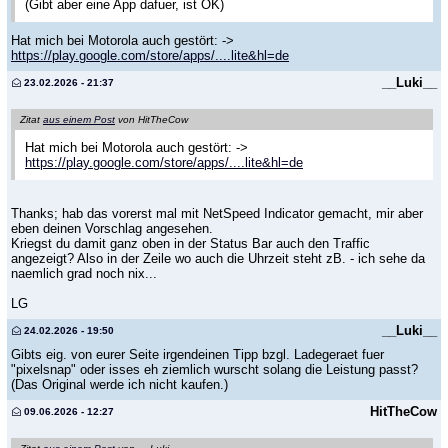
(Gibt aber eine App dafuer, ist OK)
Hat mich bei Motorola auch gestört: ->
https://play.google.com/store/apps/....lite&hl=de
__Luki__
23.02.2026 - 21:37
Zitat
aus einem Post
von HitTheCow
Hat mich bei Motorola auch gestört: ->
https://play.google.com/store/apps/....lite&hl=de
Thanks; hab das vorerst mal mit NetSpeed Indicator gemacht, mir aber
eben deinen Vorschlag angesehen.
Kriegst du damit ganz oben in der Status Bar auch den Traffic
angezeigt? Also in der Zeile wo auch die Uhrzeit steht zB. - ich sehe da
naemlich grad noch nix...
LG
__Luki__
24.02.2026 - 19:50
Gibts eig. von eurer Seite irgendeinen Tipp bzgl. Ladegeraet fuer
"pixelsnap" oder isses eh ziemlich wurscht solang die Leistung passt?
(Das Original werde ich nicht kaufen.)
HitTheCow
09.06.2026 - 12:27