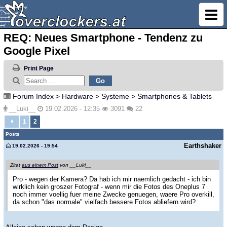
REQ: Neues Smartphone - Tendenz zu
Google Pixel
Print Page
Forum Index
>
Hardware
>
Systeme
>
Smartphones & Tablets
__Luki__
19.02.2026 - 12:35
3091
22
1
2
Posts
Earthshaker
19.02.2026 - 19:54
Zitat
aus einem Post
von __Luki__
Pro - wegen der Kamera? Da hab ich mir naemlich gedacht - ich bin
wirklich kein groszer Fotograf - wenn mir die Fotos des Oneplus 7
noch immer voellig fuer meine Zwecke genuegen, waere Pro overkill,
da schon "das normale" vielfach bessere Fotos abliefern wird?