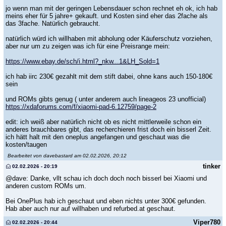
jo wenn man mit der geringen Lebensdauer schon rechnet eh ok, ich hab
meins eher für 5 jahre+ gekauft. und Kosten sind eher das 2fache als
das 3fache. Natürlich gebraucht.
natürlich würd ich willhaben mit abholung oder Käuferschutz vorziehen,
aber nur um zu zeigen was ich für eine Preisrange mein:
https://www.ebay.de/sch/i.html?_nkw...1&LH_Sold=1
ich hab iirc 230€ gezahlt mit dem stift dabei, ohne kans auch 150-180€
sein
und ROMs gibts genug ( unter anderem auch lineageos 23 unofficial)
https://xdaforums.com/f/xiaomi-pad-6.12759/page-2
edit: ich weiß aber natürlich nicht ob es nicht mittlerweile schon ein
anderes brauchbares gibt, das recherchieren frist doch ein bisserl Zeit.
ich hätt halt mit den oneplus angefangen und geschaut was die
kosten/taugen
Bearbeitet von davebastard am 02.02.2026, 20:12
tinker
02.02.2026 - 20:19
@dave: Danke, vllt schau ich doch doch noch bisserl bei Xiaomi und
anderen custom ROMs um.
Bei OnePlus hab ich geschaut und eben nichts unter 300€ gefunden.
Hab aber auch nur auf willhaben und refurbed.at geschaut.
Viper780
02.02.2026 - 20:44