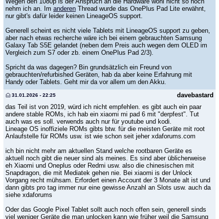
Wegen den 1080p is der Anspruch an die Hardware wohl nicht so hoch
nehm ich an. Im
anderen
Thread wurde das OnePlus Pad Lite erwähnt,
nur gibt's dafür leider keinen LineageOS support.
Generell scheint es nicht viele Tablets mit LineageOS support zu geben,
aber nach etwas recherche wäre ich bei einem gebrauchten Samsung
Galaxy Tab S5E gelandet (neben dem Preis auch wegen dem OLED im
Vergleich zum S7 oder zb. einem OnePlus Pad 2/3).
Spricht da was dagegen? Bin grundsätzlich ein Freund von
gebrauchten/refurbished Geräten, hab da aber keine Erfahrung mit
Handy oder Tablets. Geht mir da vor allem um den Akku.
davebastard
31.01.2026 - 22:25
das Teil ist von 2019, würd ich nicht empfehlen. es gibt auch ein paar
andere stable ROMs, ich hab ein xiaomi mi pad 6 mit "derpfest". Tut
auch was es soll. verwends auch nur für youtube und kodi.
Lineage OS inoffiziele ROMs gibts btw. für die meisten Geräte mit root
Anlaufstelle für ROMs usw. ist wie schon seit jeher xdaforums.com
ich bin nicht mehr am aktuellen Stand welche rootbaren Geräte es
aktuell noch gibt die neuer sind als meines. Es sind aber üblicherweise
eh Xiaomi und Oneplus oder Redmi usw. also die chinesischen mit
Snapdragon, die mit Mediatek gehen nie. Bei xiaomi is der Unlock
Vorgang recht mühsam. Erfordert einen Account der 3 Monate alt ist und
dann gibts pro tag immer nur eine gewisse Anzahl an Slots usw. auch da
siehe xdaforums
Oder das Google Pixel Tablet sollt auch noch offen sein, generell sinds
viel weniger Geräte die man unlocken kann wie früher weil die Samsung