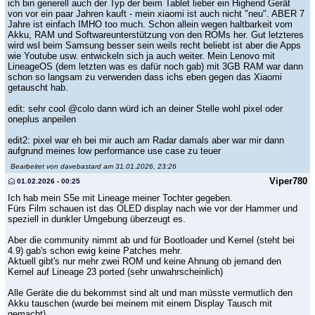
ich bin generell auch der Typ der beim Tablet lieber ein Highend Gerät
von vor ein paar Jahren kauft - mein xiaomi ist auch nicht "neu". ABER 7
Jahre ist einfach IMHO too much. Schon allein wegen haltbarkeit vom
Akku, RAM und Softwareunterstützung von den ROMs her. Gut letzteres
wird wsl beim Samsung besser sein weils recht beliebt ist aber die Apps
wie Youtube usw. entwickeln sich ja auch weiter. Mein Lenovo mit
LineageOS (dem letzten was es dafür noch gab) mit 3GB RAM war dann
schon so langsam zu verwenden dass ichs eben gegen das Xiaomi
getauscht hab.
edit: sehr cool @colo dann würd ich an deiner Stelle wohl pixel oder
oneplus anpeilen
edit2: pixel war eh bei mir auch am Radar damals aber war mir dann
aufgrund meines low performance use case zu teuer
Bearbeitet von davebastard am 31.01.2026, 23:26
Viper780
01.02.2026 - 00:25
Ich hab mein S5e mit Lineage meiner Tochter gegeben.
Fürs Film schauen ist das OLED display nach wie vor der Hammer und
speziell in dunkler Umgebung überzeugt es.
Aber die community nimmt ab und für Bootloader und Kernel (steht bei
4.9) gab's schon ewig keine Patches mehr.
Aktuell gibt's nur mehr zwei ROM und keine Ahnung ob jemand den
Kernel auf Lineage 23 ported (sehr unwahrscheinlich)
Alle Geräte die du bekommst sind alt und man müsste vermutlich den
Akku tauschen (wurde bei meinem mit einem Display Tausch mit
gemacht)