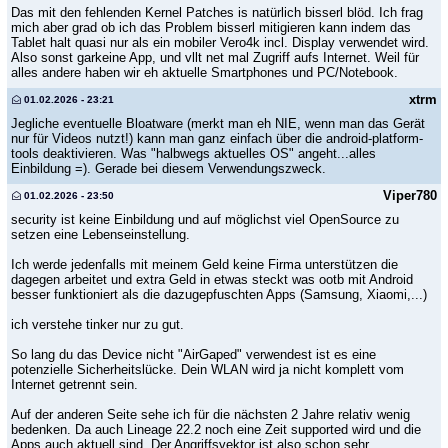
Das mit den fehlenden Kernel Patches is natürlich bisserl blöd. Ich frag
mich aber grad ob ich das Problem bisserl mitigieren kann indem das
Tablet halt quasi nur als ein mobiler Vero4k incl. Display verwendet wird.
Also sonst garkeine App, und vllt net mal Zugriff aufs Internet. Weil für
alles andere haben wir eh aktuelle Smartphones und PC/Notebook.
xtrm
01.02.2026 - 23:21
Jegliche eventuelle Bloatware (merkt man eh NIE, wenn man das Gerät
nur für Videos nutzt!) kann man ganz einfach über die android-platform-
tools deaktivieren. Was "halbwegs aktuelles OS" angeht...alles
Einbildung =). Gerade bei diesem Verwendungszweck.
Viper780
01.02.2026 - 23:50
security ist keine Einbildung und auf möglichst viel OpenSource zu
setzen eine Lebenseinstellung.
Ich werde jedenfalls mit meinem Geld keine Firma unterstützen die
dagegen arbeitet und extra Geld in etwas steckt was ootb mit Android
besser funktioniert als die dazugepfuschten Apps (Samsung, Xiaomi,...)
ich verstehe tinker nur zu gut.
So lang du das Device nicht "AirGaped" verwendest ist es eine
potenzielle Sicherheitslücke. Dein WLAN wird ja nicht komplett vom
Internet getrennt sein.
Auf der anderen Seite sehe ich für die nächsten 2 Jahre relativ wenig
bedenken. Da auch Lineage 22.2 noch eine Zeit supported wird und die
Apps auch aktuell sind. Der Angriffsvektor ist also schon sehr