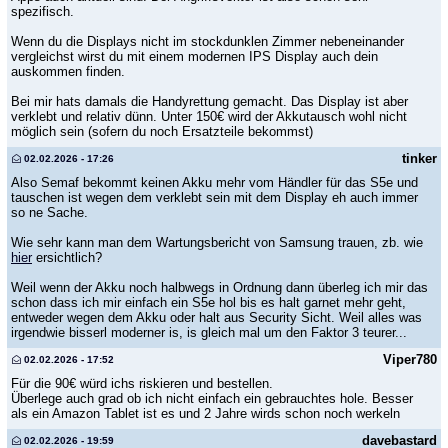
spezifisch.
Wenn du die Displays nicht im stockdunklen Zimmer nebeneinander
vergleichst wirst du mit einem modernen IPS Display auch dein
auskommen finden.
Bei mir hats damals die Handyrettung gemacht. Das Display ist aber
verklebt und relativ dünn. Unter 150€ wird der Akkutausch wohl nicht
möglich sein (sofern du noch Ersatzteile bekommst)
tinker
02.02.2026 - 17:26
Also Semaf bekommt keinen Akku mehr vom Händler für das S5e und
tauschen ist wegen dem verklebt sein mit dem Display eh auch immer
so ne Sache.
Wie sehr kann man dem Wartungsbericht von Samsung trauen, zb. wie
hier
ersichtlich?
Weil wenn der Akku noch halbwegs in Ordnung dann überleg ich mir das
schon dass ich mir einfach ein S5e hol bis es halt garnet mehr geht,
entweder wegen dem Akku oder halt aus Security Sicht. Weil alles was
irgendwie bisserl moderner is, is gleich mal um den Faktor 3 teurer...
Viper780
02.02.2026 - 17:52
Für die 90€ würd ichs riskieren und bestellen.
Überlege auch grad ob ich nicht einfach ein gebrauchtes hole. Besser
als ein Amazon Tablet ist es und 2 Jahre wirds schon noch werkeln
davebastard
02.02.2026 - 19:59