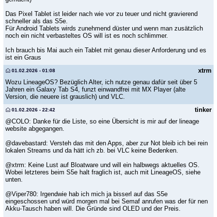
Das Pixel Tablet ist leider nach wie vor zu teuer und nicht gravierend
schneller als das S5e.
Für Android Tablets wirds zunehmend düster und wenn man zusätzlich
noch ein nicht verbasteltes OS will ist es noch schlimmer.
Ich brauch bis Mai auch ein Tablet mit genau dieser Anforderung und es
ist ein Graus
xtrm
01.02.2026 - 01:08
Wozu LineageOS? Bezüglich Alter, ich nutze genau dafür seit über 5
Jahren ein Galaxy Tab S4, funzt einwandfrei mit MX Player (alte
Version, die neuere ist grauslich) und VLC.
tinker
01.02.2026 - 22:42
@COLO: Danke für die Liste, so eine Übersicht is mir auf der lineage
website abgegangen.
@davebastard: Versteh das mit den Apps, aber zur Not bleib ich bei rein
lokalen Streams und da hätt ich zb. bei VLC keine Bedenken.
@xtrm: Keine Lust auf Bloatware und will ein halbwegs aktuelles OS.
Wobei letzteres beim S5e halt fraglich ist, auch mit LineageOS, siehe
unten.
@Viper780: Irgendwie hab ich mich ja bisserl auf das S5e
eingeschossen und würd morgen mal bei Semaf anrufen was der für nen
Akku-Tausch haben will. Die Gründe sind OLED und der Preis.