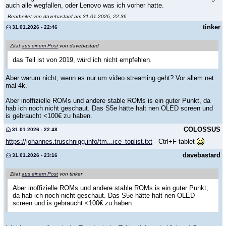
auch alle wegfallen, oder Lenovo was ich vorher hatte.
Bearbeitet von davebastard am 31.01.2026, 22:36
tinker
31.01.2026 - 22:46
Zitat
aus einem Post
von davebastard
das Teil ist von 2019, würd ich nicht empfehlen.
Aber warum nicht, wenn es nur um video streaming geht? Vor allem net
mal 4k.
Aber inoffizielle ROMs und andere stable ROMs is ein guter Punkt, da
hab ich noch nicht geschaut. Das S5e hätte halt nen OLED screen und
is gebraucht <100€ zu haben.
COLOSSUS
31.01.2026 - 22:48
https://johannes.truschnigg.info/tm...ice_toplist.txt
- Ctrl+F tablet
davebastard
31.01.2026 - 23:16
Zitat
aus einem Post
von tinker
Aber inoffizielle ROMs und andere stable ROMs is ein guter Punkt,
da hab ich noch nicht geschaut. Das S5e hätte halt nen OLED
screen und is gebraucht <100€ zu haben.