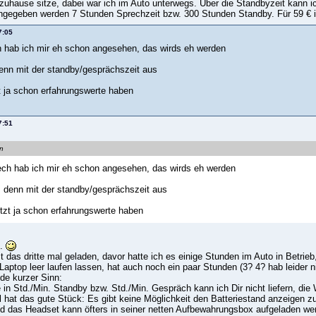
 zuhause sitze, dabei war ich im Auto unterwegs. Über die Standbyzeit kann ic
ngegeben werden 7 Stunden Sprechzeit bzw. 300 Stunden Standby. Für 59 € i
7:05
ch hab ich mir eh schon angesehen, das wirds eh werden
enn mit der standby/gesprächszeit aus
t ja schon erfahrungswerte haben
7:51
an
tech hab ich mir eh schon angesehen, das wirds eh werden
 denn mit der standby/gesprächszeit aus
tzt ja schon erfahrungswerte haben
g.
st das dritte mal geladen, davor hatte ich es einige Stunden im Auto in Betri
Laptop leer laufen lassen, hat auch noch ein paar Stunden (3? 4? hab leider 
de kurzer Sinn:
in Std./Min. Standby bzw. Std./Min. Gespräch kann ich Dir nicht liefern, d
l hat das gute Stück: Es gibt keine Möglichkeit den Batteriestand anzeigen z
d das Headset kann öfters in seiner netten Aufbewahrungsbox aufgeladen wer