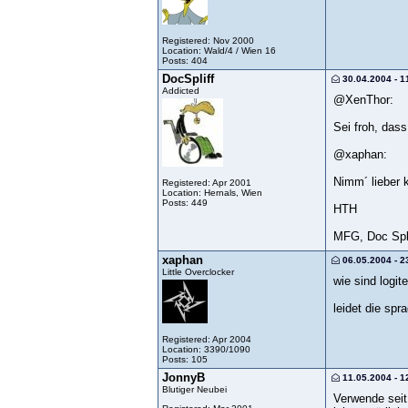
Registered: Nov 2000
Location: Wald/4 / Wien 16
Posts: 404
DocSpliff
30.04.2004 - 1
Addicted
@XenThor:
Sei froh, das
@xaphan:
Nimm´ lieber 
Registered: Apr 2001
Location: Hernals, Wien
Posts: 449
HTH
MFG, Doc Spli
xaphan
06.05.2004 - 2
Little Overclocker
wie sind logi
leidet die sp
Registered: Apr 2004
Location: 3390/1090
Posts: 105
JonnyB
11.05.2004 - 1
Blutiger Neubei
Verwende seit