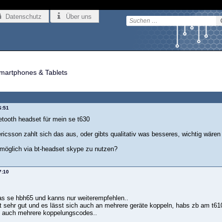
Datenschutz
Über uns
martphones & Tablets
6:51
etooth headset für mein se t630
ericsson zahlt sich das aus, oder gibts qualitativ was besseres, wichtig wäre
möglich via bt-headset skype zu nutzen?
7:10
as se hbh65 und kanns nur weiterempfehlen..
st sehr gut und es lässt sich auch an mehrere geräte koppeln, habs zb am t6
ibt auch mehrere koppelungscodes..