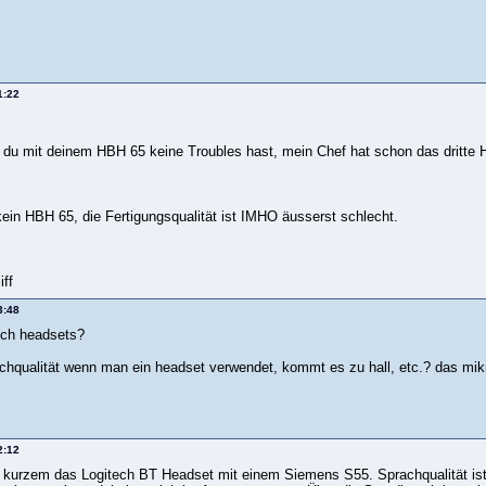
1:22
s du mit deinem HBH 65 keine Troubles hast, mein Chef hat schon das dritte 
kein HBH 65, die Fertigungsqualität ist IMHO äusserst schlecht.
ff
3:48
tech headsets?
rachqualität wenn man ein headset verwendet, kommt es zu hall, etc.? das mik
2:12
 kurzem das Logitech BT Headset mit einem Siemens S55. Sprachqualität ist 