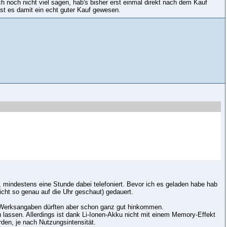
h noch nicht viel sagen, hab's bisher erst einmal direkt nach dem Kauf
st es damit ein echt guter Kauf gewesen.
eb, mindestens eine Stunde dabei telefoniert. Bevor ich es geladen habe hab
nicht so genau auf die Uhr geschaut) gedauert.
ie Werksangaben dürften aber schon ganz gut hinkommen.
u lassen. Allerdings ist dank Li-Ionen-Akku nicht mit einem Memory-Effekt
den, je nach Nutzungsintensität.