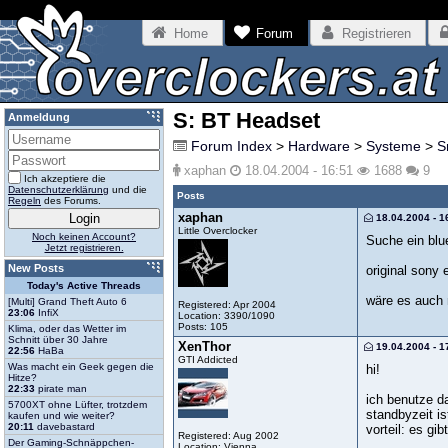
Home
Forum
Registrieren
S: BT Headset
Anmeldung
Forum Index
>
Hardware
>
Systeme
>
S
xaphan
18.04.2004 - 16:51
1688
9
Ich akzeptiere die
Datenschutzerklärung
und die
Posts
Regeln
des Forums.
xaphan
18.04.2004 - 1
Little Overclocker
Noch keinen Account?
Suche ein blu
Jetzt registrieren.
New Posts
original sony 
Today's Active Threads
wäre es auch 
[Multi] Grand Theft Auto 6
Registered: Apr 2004
23:06
InfiX
Location: 3390/1090
Posts: 105
Klima, oder das Wetter im
Schnitt über 30 Jahre
XenThor
19.04.2004 - 1
22:56
HaBa
GTI Addicted
Was macht ein Geek gegen die
hi!
Hitze?
22:33
pirate man
ich benutze d
5700XT ohne Lüfter, trotzdem
standbyzeit i
kaufen und wie weiter?
20:11
davebastard
vorteil: es g
Registered: Aug 2002
Der Gaming-Schnäppchen-
Location: Vienna