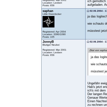
Registered: Mar 2001
ich gemütlich
Location: Leoben
aufgeladen. A
Posts: 656
xaphan
02.06.2004 - 1
Little Overclocker
ja das logite
wie schauts d
müsstest jetz
Registered: Apr 2004
Location: 3390/1090
Posts: 105
JonnyB
02.06.2004 - 1
Blutiger Neubei
Registered: Mar 2001
Zitat von xaph
Location: Leoben
Posts: 656
ja das logi
wie schauts
müsstest je
Ungefähr ewi
Hab's jetzt er
ich's mit dem 
Der langen Re
Genaue Werte 
Einen Nachtei
zu rechnen un