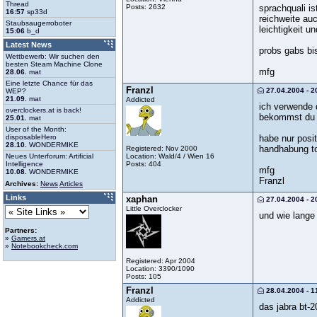
Thread
Posts: 2632
sprachquali ist
16:57
sp33d
reichweite auc
Staubsaugerroboter
leichtigkeit u
15:06
b_d
Latest News
probs gabs bis
Wettbewerb: Wir suchen den
besten Steam Machine Clone
mfg
28.06.
mat
Eine letzte Chance für das
Franzl
27.04.2004 - 2
WEP?
21.09.
mat
Addicted
ich verwende 
overclockers.at is back!
bekommst du 
25.01.
mat
User of the Month:
habe nur posit
disposableHero
28.10.
WONDERMIKE
handhabung top
Registered: Nov 2000
Location: Wald/4 / Wien 16
Neues Unterforum: Artificial
Posts: 404
Intelligence
mfg
10.08.
WONDERMIKE
Franzl
Archives:
News
Articles
Links
xaphan
27.04.2004 - 2
Little Overclocker
und wie lange 
Partners:
»
Gamers.at
»
Notebookcheck.com
Registered: Apr 2004
Location: 3390/1090
Posts: 105
Franzl
28.04.2004 - 1
Addicted
das jabra bt-