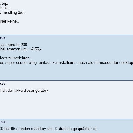
 top..
h ok..
nd handling 1a!!
her keine..
0:35
das jabra bt-200.
bei amazon um ~ € 55,-
ives zu berichten.
, super sound, billig, einfach zu installieren, auch als bt-headset für deskto
0:50
hält der akku dieser geräte?
1:39
200 hat 96 stunden stand-by und 3 stunden gesprächszeit.