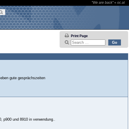
"We are back"
«
oc.at
Print Page
n eben gute gesprächszeiten
10, p900 und 8910 in verwendung..