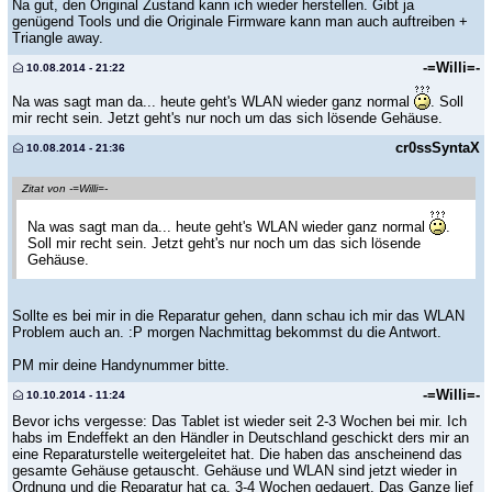
Na gut, den Original Zustand kann ich wieder herstellen. Gibt ja
genügend Tools und die Originale Firmware kann man auch auftreiben +
Triangle away.
-=Willi=-
10.08.2014 - 21:22
Na was sagt man da... heute geht's WLAN wieder ganz normal
. Soll
mir recht sein. Jetzt geht's nur noch um das sich lösende Gehäuse.
cr0ssSyntaX
10.08.2014 - 21:36
Zitat von -=Willi=-
Na was sagt man da... heute geht's WLAN wieder ganz normal
.
Soll mir recht sein. Jetzt geht's nur noch um das sich lösende
Gehäuse.
Sollte es bei mir in die Reparatur gehen, dann schau ich mir das WLAN
Problem auch an. :P morgen Nachmittag bekommst du die Antwort.
PM mir deine Handynummer bitte.
-=Willi=-
10.10.2014 - 11:24
Bevor ichs vergesse: Das Tablet ist wieder seit 2-3 Wochen bei mir. Ich
habs im Endeffekt an den Händler in Deutschland geschickt ders mir an
eine Reparaturstelle weitergeleitet hat. Die haben das anscheinend das
gesamte Gehäuse getauscht. Gehäuse und WLAN sind jetzt wieder in
Ordnung und die Reparatur hat ca. 3-4 Wochen gedauert. Das Ganze lief