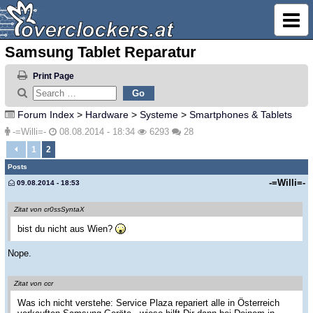
Samsung Tablet Reparatur
Print Page
Forum Index
>
Hardware
>
Systeme
>
Smartphones & Tablets
-=Willi=-
08.08.2014 - 18:34
6293
28
1
2
Posts
-=Willi=-
09.08.2014 - 18:53
Zitat von cr0ssSyntaX
bist du nicht aus Wien?
Nope.
Zitat von ccr
Was ich nicht verstehe: Service Plaza repariert alle in Österreich