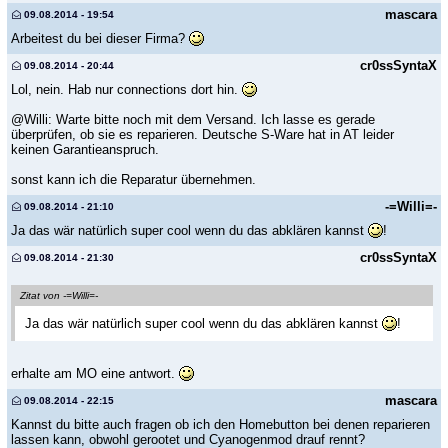
mascara
09.08.2014 - 19:54
Arbeitest du bei dieser Firma?
cr0ssSyntaX
09.08.2014 - 20:44
Lol, nein. Hab nur connections dort hin.
@Willi: Warte bitte noch mit dem Versand. Ich lasse es gerade
überprüfen, ob sie es reparieren. Deutsche S-Ware hat in AT leider
keinen Garantieanspruch.
sonst kann ich die Reparatur übernehmen.
-=Willi=-
09.08.2014 - 21:10
Ja das wär natürlich super cool wenn du das abklären kannst
!
cr0ssSyntaX
09.08.2014 - 21:30
Zitat von -=Willi=-
Ja das wär natürlich super cool wenn du das abklären kannst
!
erhalte am MO eine antwort.
mascara
09.08.2014 - 22:15
Kannst du bitte auch fragen ob ich den Homebutton bei denen reparieren
lassen kann, obwohl gerootet und Cyanogenmod drauf rennt?