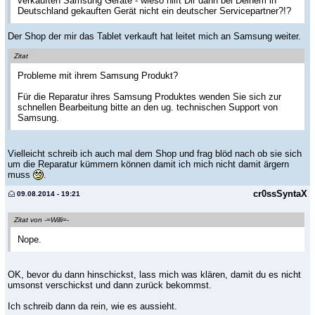
verkauften Samsung Geräte - wieso hilft Dir dann bei Deinem in
Deutschland gekauften Gerät nicht ein deutscher Servicepartner?!?
Der Shop der mir das Tablet verkauft hat leitet mich an Samsung weiter.
Zitat
Probleme mit ihrem Samsung Produkt?
Für die Reparatur ihres Samsung Produktes wenden Sie sich zur
schnellen Bearbeitung bitte an den ug. technischen Support von
Samsung.
Vielleicht schreib ich auch mal dem Shop und frag blöd nach ob sie sich
um die Reparatur kümmern können damit ich mich nicht damit ärgern
muss
.
cr0ssSyntaX
09.08.2014 - 19:21
Zitat von -=Willi=-
Nope.
OK, bevor du dann hinschickst, lass mich was klären, damit du es nicht
umsonst verschickst und dann zurück bekommst.
Ich schreib dann da rein, wie es aussieht.