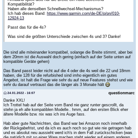
Kompatibilität?
Haben alle denselben Schnellwechsel-Mechanismus?
Ich hab dieses Band:
https://www.garmin.com/de-DE/p/pn/010-
12924-13
Passt das für die 4s?
Was sind die größten Unterschiede zwischen 4s und 3? Danke!
Die sind alle miteinander kompatibel, solange die Breite stimmt, aber bei
dem 20mm ist die Auswahl doch gering (einfach auf der Seite unten auf
kompatible Geräte gehen)
Das Band passt leider nicht auf die 4 oder die 4s weil die 22 und 18mm
haben, die 128 für die refurbished sind imho eigentlich ein gutes
Angebot, ist halt die Frage wie sehr du auf neue Features stehst und wie
sehr du darauf vertraust das die länger als 3 Monate hält
questionmarc
24.01.2022 - 16:07
Danke XXL!
Ich Trottel hab auf der Seite vom Band nie ganz runter gescrollt, da
stehn ja eh alle kompatiblen Modelle.. hmm, auf den ersten Blick eher
ältere Modelle bzw. nix was ich ins Auge fass.
Hab aber gute Nachrichten, das Band war bei Amazon noch innerhalb
der Rückgabefrist, und da ich es auch noch so gut wie nie getragen hab
und es absolut neu aussieht werd ich's in dem Fall zurückschicken (was
die natürlich mit so einer Ware machen steht wieder auf einem anderen