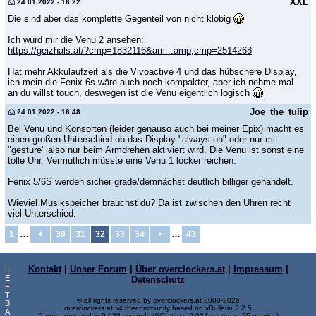
XXL
24.01.2022 - 16:22
Die sind aber das komplette Gegenteil von nicht klobig
Ich würd mir die Venu 2 ansehen:
https://geizhals.at/?cmp=1832116&am...amp;cmp=2514268
Hat mehr Akkulaufzeit als die Vivoactive 4 und das hübschere Display,
ich mein die Fenix 6s wäre auch noch kompakter, aber ich nehme mal
an du willst touch, deswegen ist die Venu eigentlich logisch
Joe_the_tulip
24.01.2022 - 16:48
Bei Venu und Konsorten (leider genauso auch bei meiner Epix) macht es
einen großen Unterschied ob das Display "always on" oder nur mit
"gesture" also nur beim Armdrehen aktiviert wird. Die Venu ist sonst eine
tolle Uhr. Vermutlich müsste eine Venu 1 locker reichen.
Fenix 5/6S werden sicher grade/demnächst deutlich billiger gehandelt.
Wieviel Musikspeicher brauchst du? Da ist zwischen den Uhren recht
viel Unterschied.
…
…
1
30
31
32
33
34
43
Kontakt
|
Unser Forum
|
Über overclockers.at
|
Impressum
|
L
E
Datenschutz
F
T
© all rights reserved by overclockers.at 2000-2026
B
overclockers.at v4.thecommunity based on vBulletin 2.2.5
A
Page generated in 0.039 seconds (SQL-time: 0.034 seconds, 25 queries)