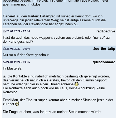
bedeutend besser, im Vergleich zu einem normalen 20€ Pulsoximeter
aber immer noch nutzlos.
Generell zu den Karten: Detailgrad ist super, er kennt dort, wo ich
unterwegs bin jeden relevanten Weg; selbst aufgelassene durch die
Latschen bei der Raxeishöhle hat er gefunden oO.
rad1oactive
23.01.2022 - 17:46
Hast du auch das neue waypoint system ausprobiert, oder "nur so" auf
der karte geschaut?
Joe_the_tulip
23.01.2022 - 20:46
Nur so auf der Karte geschaut.
questionmarc
24.01.2022 - 09:55
Hi Master99,
ja, die Kontakte sind natürlich mehrfach bestmöglich gereinigt worden,
das versuche ich natürlich als erstes, bevor ich den Garmin Support
bemühe oder gar hier in einen Thread schreibe
Die Kontakte sehn auch noch wie neu aus, keine Abnutzung, keine
Korrosion..
FendiMan, der Tipp ist super, kommt aber in meiner Situation jetzt leider
zu spät
Die Frage ist eben, was ihr jetzt an meiner Stelle machen würdet.