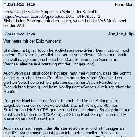
FendiMan
23.01.2022 - 16:10
Ich verwende solche Stoppel als Schutz der Kontakte:
https://www.amazon.de/gp/product/B0...=UTF8&psc=1
Bisher keine Probleme mit dem Laden, weder bei der VA3 Music noch
bei der VA4.
Joe_the_tulip
23.01.2022 - 17:24
War heute mit der Epix wandern:
Standardmäßig ist Touch bei Aktivitäten deaktiviert. Das muss ich noch
ändern. Die Karte ist wirklich besser zu sehen/lesen. Man kann damit
sinnvoll navigieren (hab heute bei 30cm Schnee ohne Spuren am
Wechsel eine neue Abkürzung mit der Uhr gesucht).
Auch wenn das bissi doof klingt aber man merkt schon, dass die Schrift
kleiner ist als bei den großen Bildschirmen der 51mm Modelle. Den
größten Vorteil sehe ich bis jetzt bei den SmartWatch-Funktionen
(Nachrichten lesen!!) und beim Konfigurieren/Swipen durch irgendwelche
Menüs.
Der große Nachteil ist der Akku. Ich hab die Uhr am Anfang nicht
aufgeladen sondern direkt verwendet. Das ist nicht ganz 48h her.
Seitdem hab ich 6 h GPS getrackt und die Uhr einmal 8h abgedreht und
er ist von 5Tagen (ca 75% Akku) auf 2Tage Restakku gefallen mit HF-
Messung an und Pulsoxi aus.
Auch muss man sagen: die Uhr startet schneller und ist flüssiger als
eine 6X. Synchronisation ist glaub ich auch schneller. Pulsoxi ist