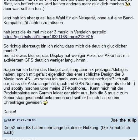
Blatt, ich befürchte es wird keinen anderen mehr glücklich machen
,
aber was soll ich tun..)
jetzt hab ich aber quasi freie Wahl für ein Neugerät, ohne auf eine Band-
Kompatibilität achten zu müssen..
hab jetzt die 4s mal mit der 3 music in Vergleich gestellt:
https://geizhals.at/?cmp=1832116&cmp=2129315
So richtig überzeugt bin ich nicht, dass mich die deutlich glücklicher
macht?
Sie ist etwas kleiner, das Display hat weniger Pixel, der Akku hält mit
aktiviertem GPS deutlich weniger lang.. hmm..
Sagen wir ich bohre das Budget auf, mag aber nix protziges/klobiges
haben, sprich mit gefällt eigentlich das eher schlichte Design der 3
Music bzw. 4S - wo schau ich nach, was es sonst noch gibt? Ich will
nur, dass der Akku lange hält (auch mit GPS Nutzung länger als die 5h..)
und spotify horchen über meine BT-Kopfhörer... Kenn mich mit der
Produktpalette von Garmin leider gar nicht aus, hab die 3 music zum
Geburtstag geschenkt bekommen und seither bin ich halt so ein
Uhrenträger gewesen
Danke!
Joe_the_tulip
24.01.2022 - 16:08
Die 5X oder 6X halten sehr lange bei deiner Nutzung. (Die 7x natürlich
auch)