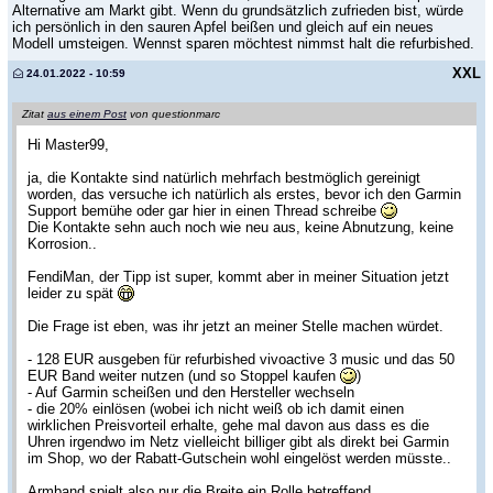
Alternative am Markt gibt. Wenn du grundsätzlich zufrieden bist, würde
ich persönlich in den sauren Apfel beißen und gleich auf ein neues
Modell umsteigen. Wennst sparen möchtest nimmst halt die refurbished.
XXL
24.01.2022 - 10:59
Zitat
aus einem Post
von questionmarc
Hi Master99,
ja, die Kontakte sind natürlich mehrfach bestmöglich gereinigt
worden, das versuche ich natürlich als erstes, bevor ich den Garmin
Support bemühe oder gar hier in einen Thread schreibe
Die Kontakte sehn auch noch wie neu aus, keine Abnutzung, keine
Korrosion..
FendiMan, der Tipp ist super, kommt aber in meiner Situation jetzt
leider zu spät
Die Frage ist eben, was ihr jetzt an meiner Stelle machen würdet.
- 128 EUR ausgeben für refurbished vivoactive 3 music und das 50
EUR Band weiter nutzen (und so Stoppel kaufen
)
- Auf Garmin scheißen und den Hersteller wechseln
- die 20% einlösen (wobei ich nicht weiß ob ich damit einen
wirklichen Preisvorteil erhalte, gehe mal davon aus dass es die
Uhren irgendwo im Netz vielleicht billiger gibt als direkt bei Garmin
im Shop, wo der Rabatt-Gutschein wohl eingelöst werden müsste..
Armband spielt also nur die Breite ein Rolle betreffend