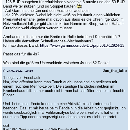
- 128 EUR ausgeben für refurbished vivoactive 3 music und das 50 EUR
Band weiter nutzen (und so Stoppel kaufen
)
- Auf Garmin scheißen und den Hersteller wechseln
- die 20% einlösen (wobei ich nicht weiß ob ich damit einen wirklichen
Preisvorteil erhalte, gehe mal davon aus dass es die Uhren irgendwo im
Netz vielleicht billiger gibt als direkt bei Garmin im Shop, wo der Rabatt-
Gutschein wohl eingelöst werden müsste..
Armband spielt also nur die Breite ein Rolle betreffend Kompatibilität?
Haben alle denselben Schnellwechsel-Mechanismus?
Ich hab dieses Band:
https://www.garmin.com/de-DE/p/pn/010-12924-13
Passt das für die 4s?
Was sind die größten Unterschiede zwischen 4s und 3? Danke!
Joe_the_tulip
24.01.2022 - 10:19
1.negatives Feedback
Hm, also offenbar kann man Touch auch unabsichtlich bedienen mit
einem feuchten Merino-Leiberl. Die ständige Händedesinfektion im
Krankenhaus hilft sicher auch nicht; man hat halt öfter mal leicht feuchte
Finger.
Und: bei meiner Fenix konnte ich eine Aktivität blind starten und
beenden. Das ist mir heute beim Pendeln in die Arbeit nicht geglückt. Ich
werde diesbezüglich mal Fehleranalyse betreiben; vielleicht hat er mir
nur einen Tipp oder so angezeigt und deshalb hat es nicht gestartet.
edit:
Bei 16% Rest springt er auf 24h Restlaufzeit.