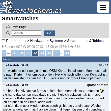
Smartwatches
Print Page
Forum Index
>
Hardware
>
Systeme
>
Smartphones & Tablets
Burschi1620
05.09.2013 - 13:09
217447
644
…
…
1
30
31
32
33
34
43
Posts
spunz
23.01.2022 - 08:35
Ich würde so oder so gleich mal OSM Karten installieren. Man muss halt
je nach Karte mit einem passenden Typ File nachhelfen, der Kontrast ist
bei den meisten Karten für GPS Geräte und nicht für Uhren optimiert.
questionmarc
23.01.2022 - 15:04
Ich hab eine vivoactive 3 music. lädt nicht mehr, nichts zu machen
sie hatte das schon mal, dass sie nicht gleich geladen hat, ich habs
aber aufs Kabel geschoben und mir dann mal ein zweites besorgt, weil
ich eh auch in da Firma laden wollt..
hat sich dann aber wieder etwas beruhigt, bis es vor ein paar Wochen
wieder angefangen hat. Hab sie dann mal liegen lassen und irgendwann