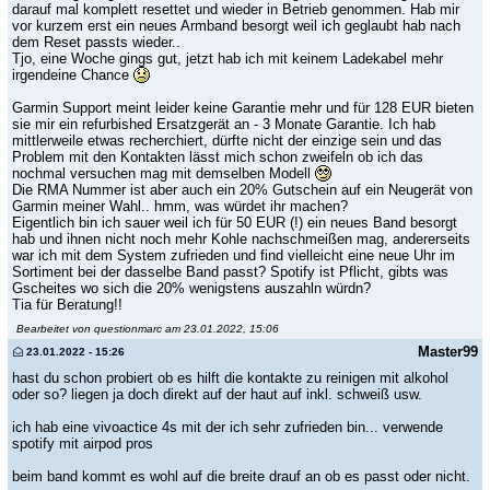
darauf mal komplett resettet und wieder in Betrieb genommen. Hab mir
vor kurzem erst ein neues Armband besorgt weil ich geglaubt hab nach
dem Reset passts wieder..
Tjo, eine Woche gings gut, jetzt hab ich mit keinem Ladekabel mehr
irgendeine Chance
Garmin Support meint leider keine Garantie mehr und für 128 EUR bieten
sie mir ein refurbished Ersatzgerät an - 3 Monate Garantie. Ich hab
mittlerweile etwas recherchiert, dürfte nicht der einzige sein und das
Problem mit den Kontakten lässt mich schon zweifeln ob ich das
nochmal versuchen mag mit demselben Modell
Die RMA Nummer ist aber auch ein 20% Gutschein auf ein Neugerät von
Garmin meiner Wahl.. hmm, was würdet ihr machen?
Eigentlich bin ich sauer weil ich für 50 EUR (!) ein neues Band besorgt
hab und ihnen nicht noch mehr Kohle nachschmeißen mag, andererseits
war ich mit dem System zufrieden und find vielleicht eine neue Uhr im
Sortiment bei der dasselbe Band passt? Spotify ist Pflicht, gibts was
Gscheites wo sich die 20% wenigstens auszahln würdn?
Tia für Beratung!!
Bearbeitet von questionmarc am 23.01.2022, 15:06
Master99
23.01.2022 - 15:26
hast du schon probiert ob es hilft die kontakte zu reinigen mit alkohol
oder so? liegen ja doch direkt auf der haut auf inkl. schweiß usw.
ich hab eine vivoactice 4s mit der ich sehr zufrieden bin... verwende
spotify mit airpod pros
beim band kommt es wohl auf die breite drauf an ob es passt oder nicht.