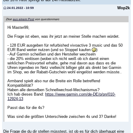
Wop2k
24.01.2022 - 10:59
Zitat
aus einem Post
von questionmarc
Hi Master99,
Die Frage ist eben, was ihr jetzt an meiner Stelle machen würdet.
- 128 EUR ausgeben für refurbished vivoactive 3 music und das 50
EUR Band weiter nutzen (und so Stoppel kaufen
)
- Auf Garmin scheißen und den Hersteller wechseln
- die 20% einlösen (wobei ich nicht weiß ob ich damit einen
wirklichen Preisvorteil erhalte, gehe mal davon aus dass es die
Uhren irgendwo im Netz vielleicht billiger gibt als direkt bei Garmin
im Shop, wo der Rabatt-Gutschein wohl eingelöst werden müsste..
Armband spielt also nur die Breite ein Rolle betreffend
Kompatibilität?
Haben alle denselben Schnellwechsel-Mechanismus?
Ich hab dieses Band:
https://www.garmin.com/de-DE/p/pn/010-
12924-13
Passt das für die 4s?
Was sind die größten Unterschiede zwischen 4s und 3? Danke!
Die Frage die du dir stellen müsstest, ist ob es für dich überhaupt eine