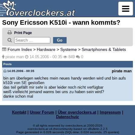
Sony Ericsson K510i - wann kommts?
Print Page
Forum Index
>
Hardware
>
Systeme
>
Smartphones & Tablets
pirate man
14.05.2006 - 00:35
849
0
Posts
pirate man
14.05.2006 - 00:35
bin am überlegen welches mein neues handy werden wird und bin aufs
k510i von SE gestoßen
das teil gefällt mir sehr is aber leider noch nicht verfügbar
weiß vielleicht jemand wanns bei uns zu haben sein wird?
danke schon mal
Kontakt
|
Unser Forum
|
Über overclockers.at
|
Impressum
|
Datenschutz
© all rights reserved by overclockers.at 2000-2026
overclockers.at v4.thecommunity based on vBulletin 2.2.5
Page generated in 0.026 seconds (SQL-time: 0.024 seconds, 25 queries)