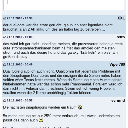
XXL
20.11.2010 - 13:34
der dual-core war das erste gerücht, glaub ich aber irgendwie nicht,
brauchst ja an 2 Ah akku um des an halbn tag zu betreiben ...
retro
21.11.2010 - 13:05
das würd ich gar nicht unbedingt meinen, die prozessoren haben ja recht
gute stromsparmechanismen beim n1 frist das amoled den meisten
strom und auch das desire hd und das galaxy "kränkeln" ein bissl am
großen display
Viper780
22.11.2010 - 00:49
Dual Core glaub ich auch nicht, Qualcomm hat jedenfalls Probleme mit
den Snapdragon Dual cores und die einzigen die da Serien reifes haben
soltlen wäre Texas Instruments. Wenn da Samsung einen Hummingbird
hinbekommen hätte wär das schon sehr Phänomenal. Forallem würd ich
dan nicht mit Februar damit rechnen. Strom seh ich wenig Problem,
vorallen wenn die 2 Kerne unabhängig Takten können
evrmnd
22.11.2010 - 00:57
Die nächsten snapdragons werden ein traum
5x mehr leistung bei nur 25% mehr verbrauch, mit etwas underclocken
passt das dann auch