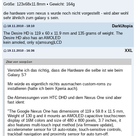
Größe: 123x68x11.8mm • Gewicht: 164g
die hardware vom nexus s wurde noch nicht vorgestellt - wird aber wohl
sehr ähnlich zum galaxy s sein.
DarkUtopia
18.11.2010 - 18:10
The Desire HD is 119 x 60 x 11.9 mm and 135 grams of weight. The
Desire HD also has an AMOLED
kein amoled, only s(amsung)LCD
XXL
19.11.2010 - 16:36
Zitat von scorp1on
Verstehe ich das richtig, dass die Hardware die selbe ist wie beim
Galaxy S?
Mir würde es eigentlich nichts ausmachen custom-roms zu
installieren (hatte ich beim Xperia auch).
Die Abmessungen vom HTC DHD und dem Nexus One sind aber
fast ident:
"The Google Nexus One has dimensions of 119 x 59.8 x 11.5 mm,
Weight of 130 g and it mounts an AMOLED capacitive touchscreen
display of 16M colors and size of 480 x 800 pixels, 3.7 inches, it
also features multi-touch input method (via firmware update),
accelerometer sensor for UI auto-rotate, touch-sensitive controls,
trackball navigation and proximity sensor for auto turn-off.