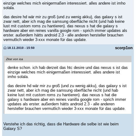
einzige welches mich einigermaßen interessiert. alles andere ist imho
solala.
das desire hd wär mir zu groß (und zu wenig akku), das galaxy s ist
zwar nett, aber ich mag die samsung oberfläche nicht (und hab keine
lust mit custom roms zu hantieren). das nexus s hat die galaxy s
hardware aber ein reines vanilla google rom - sprich immer updates als
erster. außerdem hätts android 2.3 - alle anderen hersteller brauchen
vermutlich wieder 3-xxx monate für das update.
scorp1on
18.11.2010 - 15:50
Zitat von ica
denke schon. ich hab derzeit das htc desire und das nexus s ist das
einzige welches mich einigermaßen interessiert. alles andere ist
imho solala.
das desire hd wär mir zu groß (und zu wenig akku), das galaxy s ist
zwar nett, aber ich mag die samsung oberfläche nicht (und hab
keine lust mit custom roms zu hantieren). das nexus s hat die
galaxy s hardware aber ein reines vanilla google rom - sprich immer
updates als erster. außerdem hätts android 2.3 - alle anderen
hersteller brauchen vermutlich wieder 3-xxx monate für das update.
Verstehe ich das richtig, dass die Hardware die selbe ist wie beim
Galaxy S?