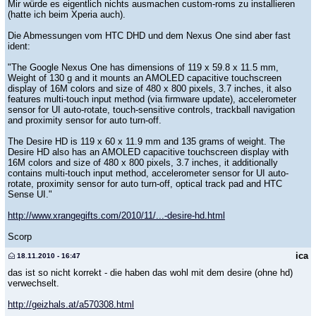
Mir würde es eigentlich nichts ausmachen custom-roms zu installieren
(hatte ich beim Xperia auch).
Die Abmessungen vom HTC DHD und dem Nexus One sind aber fast
ident:
"The Google Nexus One has dimensions of 119 x 59.8 x 11.5 mm,
Weight of 130 g and it mounts an AMOLED capacitive touchscreen
display of 16M colors and size of 480 x 800 pixels, 3.7 inches, it also
features multi-touch input method (via firmware update), accelerometer
sensor for UI auto-rotate, touch-sensitive controls, trackball navigation
and proximity sensor for auto turn-off.
The Desire HD is 119 x 60 x 11.9 mm and 135 grams of weight. The
Desire HD also has an AMOLED capacitive touchscreen display with
16M colors and size of 480 x 800 pixels, 3.7 inches, it additionally
contains multi-touch input method, accelerometer sensor for UI auto-
rotate, proximity sensor for auto turn-off, optical track pad and HTC
Sense UI."
http://www.xrangegifts.com/2010/11/...-desire-hd.html
Scorp
ica
18.11.2010 - 16:47
das ist so nicht korrekt - die haben das wohl mit dem desire (ohne hd)
verwechselt.
http://geizhals.at/a570308.html