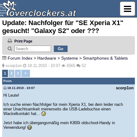
Update: Nachfolger für "SE Xperia X1"
gesucht! "Galaxy S2" oder ???
Print Page
Forum Index
>
Hardware
>
Systeme
>
Smartphones & Tablets
scorp1on
18.11.2010 - 10:07
6565
52
1
2
3
Posts
scorp1on
18.11.2010 - 10:07
Hi Leute!
Ich suche einen Nachfolger für mein Xperia X1, bei dem leider nach
einer Unachtsamkeit meinerseits die USB-Ladebuchse einen
Wackelkontakt hat...
Jetzt habe ich übergangsmäßig mein K800i oldschool-Handy in
Verwendung!