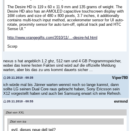
The Desire HD is 119 x 60 x 11.9 mm and 135 grams of weight. The
Desire HD also has an AMOLED capacitive touchscreen display with
16M colors and size of 480 x 800 pixels, 3.7 inches, it additionally
contains multi-touch input method, accelerometer sensor for UI auto-
rotate, proximity sensor for auto turn-off, optical track pad and HTC
Sense UI."
http://www.xrangegifts.com/2010/11/...-desire-hd.html
Scorp
nexus s hat angeblich 1.2 ghz, 512 ram und 4 GB Programmspeicher,
wobei das keine festen Fakten sind würd auf die offizielle Meldung
warten, aber bis das zu uns kommt dauerts sicher ...
Viper780
20.11.2010 - 00:35
ich würde mal bis Jänner warten wennst noch so lange kannst, dann
sollte LG seinen Dual Core raus gebracht haben, Sony Ericsson sein
X12 vorgestellt haben und auch bei Samsung erwart ich eine Refresh.
evrmnd
20.11.2010 - 00:55
Zitat von XXL
Zitat von ica
evtl. dieses neue dell teil?