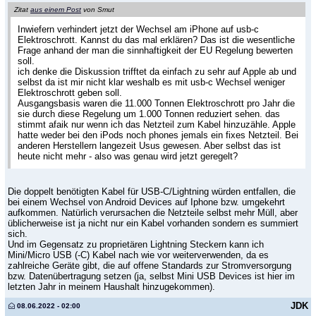
Zitat
aus einem Post
von Smut
Inwiefern verhindert jetzt der Wechsel am iPhone auf usb-c
Elektroschrott. Kannst du das mal erklären? Das ist die wesentliche
Frage anhand der man die sinnhaftigkeit der EU Regelung bewerten
soll.
ich denke die Diskussion trifftet da einfach zu sehr auf Apple ab und
selbst da ist mir nicht klar weshalb es mit usb-c Wechsel weniger
Elektroschrott geben soll.
Ausgangsbasis waren die 11.000 Tonnen Elektroschrott pro Jahr die
sie durch diese Regelung um 1.000 Tonnen reduziert sehen. das
stimmt afaik nur wenn ich das Netzteil zum Kabel hinzuzähle. Apple
hatte weder bei den iPods noch phones jemals ein fixes Netzteil. Bei
anderen Herstellern langezeit Usus gewesen. Aber selbst das ist
heute nicht mehr - also was genau wird jetzt geregelt?
Die doppelt benötigten Kabel für USB-C/Lightning würden entfallen, die
bei einem Wechsel von Android Devices auf Iphone bzw. umgekehrt
aufkommen. Natürlich verursachen die Netzteile selbst mehr Müll, aber
üblicherweise ist ja nicht nur ein Kabel vorhanden sondern es summiert
sich.
Und im Gegensatz zu proprietären Lightning Steckern kann ich
Mini/Micro USB (-C) Kabel nach wie vor weiterverwenden, da es
zahlreiche Geräte gibt, die auf offene Standards zur Stromversorgung
bzw. Datenübertragung setzen (ja, selbst Mini USB Devices ist hier im
letzten Jahr in meinem Haushalt hinzugekommen).
JDK
08.06.2022 - 02:00