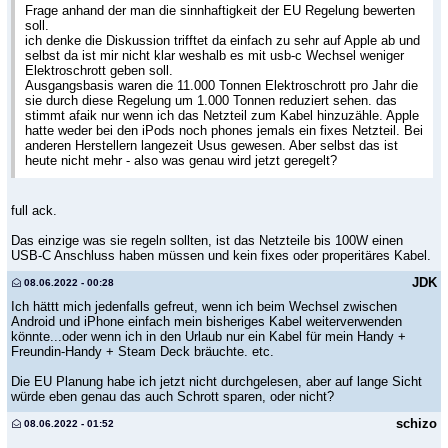
Frage anhand der man die sinnhaftigkeit der EU Regelung bewerten
soll.
ich denke die Diskussion trifftet da einfach zu sehr auf Apple ab und
selbst da ist mir nicht klar weshalb es mit usb-c Wechsel weniger
Elektroschrott geben soll.
Ausgangsbasis waren die 11.000 Tonnen Elektroschrott pro Jahr die
sie durch diese Regelung um 1.000 Tonnen reduziert sehen. das
stimmt afaik nur wenn ich das Netzteil zum Kabel hinzuzähle. Apple
hatte weder bei den iPods noch phones jemals ein fixes Netzteil. Bei
anderen Herstellern langezeit Usus gewesen. Aber selbst das ist
heute nicht mehr - also was genau wird jetzt geregelt?
full ack.
Das einzige was sie regeln sollten, ist das Netzteile bis 100W einen
USB-C Anschluss haben müssen und kein fixes oder properitäres Kabel.
JDK
08.06.2022 - 00:28
Ich hättt mich jedenfalls gefreut, wenn ich beim Wechsel zwischen
Android und iPhone einfach mein bisheriges Kabel weiterverwenden
könnte...oder wenn ich in den Urlaub nur ein Kabel für mein Handy +
Freundin-Handy + Steam Deck bräuchte. etc.
Die EU Planung habe ich jetzt nicht durchgelesen, aber auf lange Sicht
würde eben genau das auch Schrott sparen, oder nicht?
schizo
08.06.2022 - 01:52