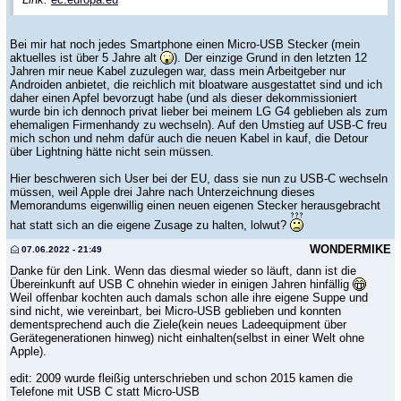
Bei mir hat noch jedes Smartphone einen Micro-USB Stecker (mein
aktuelles ist über 5 Jahre alt
). Der einzige Grund in den letzten 12
Jahren mir neue Kabel zuzulegen war, dass mein Arbeitgeber nur
Androiden anbietet, die reichlich mit bloatware ausgestattet sind und ich
daher einen Apfel bevorzugt habe (und als dieser dekommissioniert
wurde bin ich dennoch privat lieber bei meinem LG G4 geblieben als zum
ehemaligen Firmenhandy zu wechseln). Auf den Umstieg auf USB-C freu
mich schon und nehm dafür auch die neuen Kabel in kauf, die Detour
über Lightning hätte nicht sein müssen.
Hier beschweren sich User bei der EU, dass sie nun zu USB-C wechseln
müssen, weil Apple drei Jahre nach Unterzeichnung dieses
Memorandums eigenwillig einen neuen eigenen Stecker herausgebracht
hat statt sich an die eigene Zusage zu halten, lolwut?
WONDERMIKE
07.06.2022 - 21:49
Danke für den Link. Wenn das diesmal wieder so läuft, dann ist die
Übereinkunft auf USB C ohnehin wieder in einigen Jahren hinfällig
Weil offenbar kochten auch damals schon alle ihre eigene Suppe und
sind nicht, wie vereinbart, bei Micro-USB geblieben und konnten
dementsprechend auch die Ziele(kein neues Ladeequipment über
Gerätegenerationen hinweg) nicht einhalten(selbst in einer Welt ohne
Apple).
edit: 2009 wurde fleißig unterschrieben und schon 2015 kamen die
Telefone mit USB C statt Micro-USB