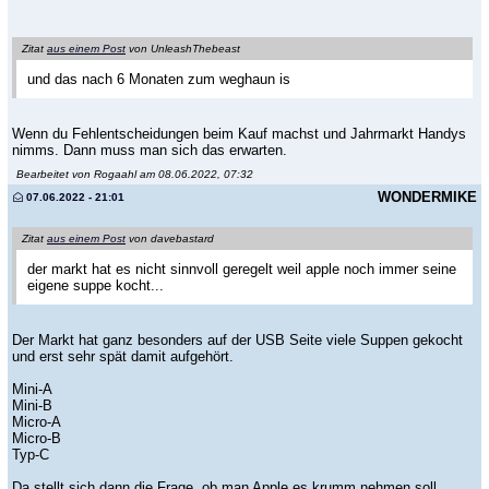
Zitat
aus einem Post
von UnleashThebeast
und das nach 6 Monaten zum weghaun is
Wenn du Fehlentscheidungen beim Kauf machst und Jahrmarkt Handys
nimms. Dann muss man sich das erwarten.
Bearbeitet von Rogaahl am 08.06.2022, 07:32
WONDERMIKE
07.06.2022 - 21:01
Zitat
aus einem Post
von davebastard
der markt hat es nicht sinnvoll geregelt weil apple noch immer seine
eigene suppe kocht...
Der Markt hat ganz besonders auf der USB Seite viele Suppen gekocht
und erst sehr spät damit aufgehört.
Mini-A
Mini-B
Micro-A
Micro-B
Typ-C
Da stellt sich dann die Frage, ob man Apple es krumm nehmen soll,