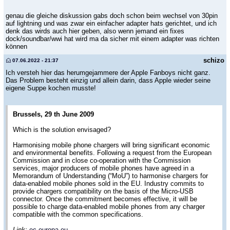
genau die gleiche diskussion gabs doch schon beim wechsel von 30pin
auf lightning und was zwar ein einfacher adapter hats gerichtet, und ich
denk das wirds auch hier geben, also wenn jemand ein fixes
dock/soundbar/wwi hat wird ma da sicher mit einem adapter was richten
können
schizo
07.06.2022 - 21:37
Ich versteh hier das herumgejammere der Apple Fanboys nicht ganz.
Das Problem besteht einzig und allein darin, dass Apple wieder seine
eigene Suppe kochen musste!
Brussels, 29 th June 2009
Which is the solution envisaged?
Harmonising mobile phone chargers will bring significant economic
and environmental benefits. Following a request from the European
Commission and in close co-operation with the Commission
services, major producers of mobile phones have agreed in a
Memorandum of Understanding (“MoU”) to harmonise chargers for
data-enabled mobile phones sold in the EU. Industry commits to
provide chargers compatibility on the basis of the Micro-USB
connector. Once the commitment becomes effective, it will be
possible to charge data-enabled mobile phones from any charger
compatible with the common specifications.
Link:
ec.europa.eu