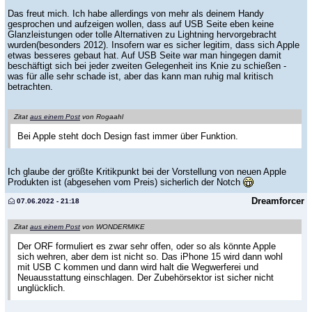
Das freut mich. Ich habe allerdings von mehr als deinem Handy
gesprochen und aufzeigen wollen, dass auf USB Seite eben keine
Glanzleistungen oder tolle Alternativen zu Lightning hervorgebracht
wurden(besonders 2012). Insofern war es sicher legitim, dass sich Apple
etwas besseres gebaut hat. Auf USB Seite war man hingegen damit
beschäftigt sich bei jeder zweiten Gelegenheit ins Knie zu schießen -
was für alle sehr schade ist, aber das kann man ruhig mal kritisch
betrachten.
Zitat
aus einem Post
von Rogaahl
Bei Apple steht doch Design fast immer über Funktion.
Ich glaube der größte Kritikpunkt bei der Vorstellung von neuen Apple
Produkten ist (abgesehen vom Preis) sicherlich der Notch
Dreamforcer
07.06.2022 - 21:18
Zitat
aus einem Post
von WONDERMIKE
Der ORF formuliert es zwar sehr offen, oder so als könnte Apple
sich wehren, aber dem ist nicht so. Das iPhone 15 wird dann wohl
mit USB C kommen und dann wird halt die Wegwerferei und
Neuausstattung einschlagen. Der Zubehörsektor ist sicher nicht
unglücklich.