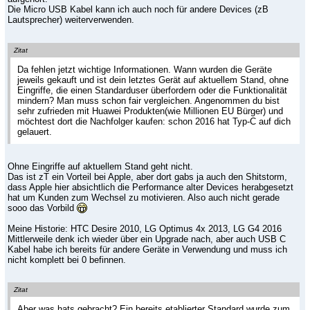
Die Micro USB Kabel kann ich auch noch für andere Devices (zB
Lautsprecher) weiterverwenden.
Zitat
Da fehlen jetzt wichtige Informationen. Wann wurden die Geräte
jeweils gekauft und ist dein letztes Gerät auf aktuellem Stand, ohne
Eingriffe, die einen Standarduser überfordern oder die Funktionalität
mindern? Man muss schon fair vergleichen. Angenommen du bist
sehr zufrieden mit Huawei Produkten(wie Millionen EU Bürger) und
möchtest dort die Nachfolger kaufen: schon 2016 hat Typ-C auf dich
gelauert.
Ohne Eingriffe auf aktuellem Stand geht nicht.
Das ist zT ein Vorteil bei Apple, aber dort gabs ja auch den Shitstorm,
dass Apple hier absichtlich die Performance alter Devices herabgesetzt
hat um Kunden zum Wechsel zu motivieren. Also auch nicht gerade
sooo das Vorbild
Meine Historie: HTC Desire 2010, LG Optimus 4x 2013, LG G4 2016
Mittlerweile denk ich wieder über ein Upgrade nach, aber auch USB C
Kabel habe ich bereits für andere Geräte in Verwendung und muss ich
nicht komplett bei 0 befinnen.
Zitat
Aber was hats gebracht? Ein bereits etablierter Standard wurde zum