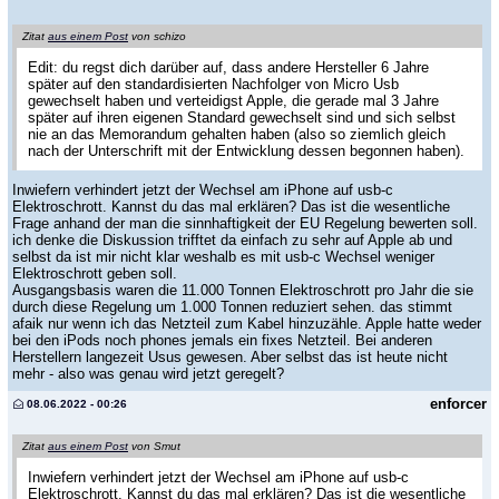
Zitat
aus einem Post
von schizo
Edit: du regst dich darüber auf, dass andere Hersteller 6 Jahre
später auf den standardisierten Nachfolger von Micro Usb
gewechselt haben und verteidigst Apple, die gerade mal 3 Jahre
später auf ihren eigenen Standard gewechselt sind und sich selbst
nie an das Memorandum gehalten haben (also so ziemlich gleich
nach der Unterschrift mit der Entwicklung dessen begonnen haben).
Inwiefern verhindert jetzt der Wechsel am iPhone auf usb-c
Elektroschrott. Kannst du das mal erklären? Das ist die wesentliche
Frage anhand der man die sinnhaftigkeit der EU Regelung bewerten soll.
ich denke die Diskussion trifftet da einfach zu sehr auf Apple ab und
selbst da ist mir nicht klar weshalb es mit usb-c Wechsel weniger
Elektroschrott geben soll.
Ausgangsbasis waren die 11.000 Tonnen Elektroschrott pro Jahr die sie
durch diese Regelung um 1.000 Tonnen reduziert sehen. das stimmt
afaik nur wenn ich das Netzteil zum Kabel hinzuzähle. Apple hatte weder
bei den iPods noch phones jemals ein fixes Netzteil. Bei anderen
Herstellern langezeit Usus gewesen. Aber selbst das ist heute nicht
mehr - also was genau wird jetzt geregelt?
enforcer
08.06.2022 - 00:26
Zitat
aus einem Post
von Smut
Inwiefern verhindert jetzt der Wechsel am iPhone auf usb-c
Elektroschrott. Kannst du das mal erklären? Das ist die wesentliche