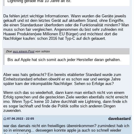
Lightning gerade mal 10 Jahre alt ist.
Da fehlen jetzt wichtige Informationen. Wann wurden die Geräte jeweils
gekauft und ist dein letztes Gerät auf aktuellem Stand, ohne Eingriffe,
die einen Standarduser überfordern oder die Funktionalität mindern? Man
muss schon fair vergleichen. Angenommen du bist sehr zufrieden mit
Huawei Produkten(wie Millionen EU Bürger) und möchtest dort die
Nachfolger kaufen: schon 2016 hat Typ-C auf dich gelauert.
Zitat
aus einem Post
von schizo
Bis auf Apple hat sich somit auch jeder Hersteller daran gehalten.
Aber was hats gebracht? Ein bereits etablierter Standard wurde zum
Einheitsstandard erhoben obwohl er es schon war und wenige Jahre
später kam der inkompatible Nachfolger. Sehen so Erfolge aus?
Wenn sich das so wiederholt, dann kann man einfach nicht von einem
Erfolg sprechen und die gesteckten Ziele werden ebenfalls nicht erreicht
imo. Wenn Typ-C keine 10 Jahre durchhält wie Lightning, dann finde ich
es sogar lachhaft und finde die Politik sollte sich anderen Dingen
zuwenden.
davebastard
07.06.2022 - 22:05
war das damals nicht ein freiwilliges übereinkommen? zumindest hab ich
so in erinnerung... deswegen konnte apple ja auch so schnell wieder