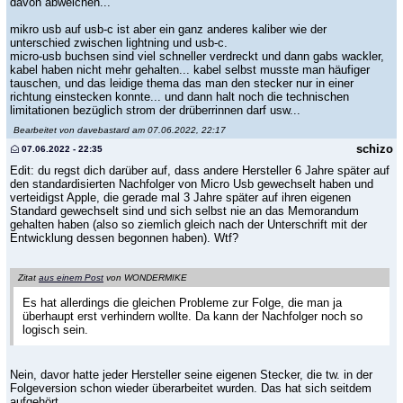
davon abweichen...
mikro usb auf usb-c ist aber ein ganz anderes kaliber wie der
unterschied zwischen lightning und usb-c.
micro-usb buchsen sind viel schneller verdreckt und dann gabs wackler,
kabel haben nicht mehr gehalten... kabel selbst musste man häufiger
tauschen, und das leidige thema das man den stecker nur in einer
richtung einstecken konnte... und dann halt noch die technischen
limitationen bezüglich strom der drüberrinnen darf usw...
Bearbeitet von davebastard am 07.06.2022, 22:17
schizo
07.06.2022 - 22:35
Edit: du regst dich darüber auf, dass andere Hersteller 6 Jahre später auf
den standardisierten Nachfolger von Micro Usb gewechselt haben und
verteidigst Apple, die gerade mal 3 Jahre später auf ihren eigenen
Standard gewechselt sind und sich selbst nie an das Memorandum
gehalten haben (also so ziemlich gleich nach der Unterschrift mit der
Entwicklung dessen begonnen haben). Wtf?
Zitat
aus einem Post
von WONDERMIKE
Es hat allerdings die gleichen Probleme zur Folge, die man ja
überhaupt erst verhindern wollte. Da kann der Nachfolger noch so
logisch sein.
Nein, davor hatte jeder Hersteller seine eigenen Stecker, die tw. in der
Folgeversion schon wieder überarbeitet wurden. Das hat sich seitdem
aufgehört.