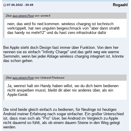
Rogaahl
07.06.2022 - 20:49
Zitat
aus einem Post
von semteX
nein, das wird fix ned kommen. wireless charging ist technisch
verkrüppelt, hat nen unguten beigeschmack von "aber dann strahlt
das handy no mehr!!2" und du hast zero infrastruktur dafür
Bei Apple steht doch Design fast immer über Funktion. Von dem her
nennen sie es einfach "Infinity Charge" und das geht weg wie warme
Semmeln, wenn bei jeder Ablage wireless charging integriert ist, könnte
das schon gehen.
Zitat
aus einem Post
von UnleashThebeast
Ja, wennst halt ein Handy haben willst, wo du dich beim bedienen
nicht anspeiben musst, bleibt dir aber nix anderes über, als ein
Apple-Gerät.
Die sind beide gleich einfach zu bedienen, für Neulinge ist heutiges
Android meiner Erfahrung nach sogar einfacher. Ein großer Unterschied
ist, dass man sich als "Pro" User, bei Android im Vergleich zu Apple
nicht dauernd so fühlt, als ob einem dauern Steine in den Weg gelegt
werden.