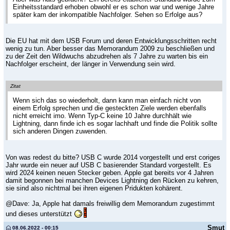
Einheitsstandard erhoben obwohl er es schon war und wenige Jahre
später kam der inkompatible Nachfolger. Sehen so Erfolge aus?
Die EU hat mit dem USB Forum und deren Entwicklungsschritten recht
wenig zu tun. Aber besser das Memorandum 2009 zu beschließen und
zu der Zeit den Wildwuchs abzudrehen als 7 Jahre zu warten bis ein
Nachfolger erscheint, der länger in Verwendung sein wird.
Zitat
Wenn sich das so wiederholt, dann kann man einfach nicht von
einem Erfolg sprechen und die gesteckten Ziele werden ebenfalls
nicht erreicht imo. Wenn Typ-C keine 10 Jahre durchhält wie
Lightning, dann finde ich es sogar lachhaft und finde die Politik sollte
sich anderen Dingen zuwenden.
Von was redest du bitte? USB C wurde 2014 vorgestellt und erst coriges
Jahr wurde ein neuer auf USB C basierender Standard vorgestellt. Es
wird 2024 keinen neuen Stecker geben. Apple gat bereits vor 4 Jahren
damit begonnen bei manchen Devices Lightning den Rücken zu kehren,
sie sind also nichtmal bei ihren eigenen Pridukten kohärent.
@Dave: Ja, Apple hat damals freiwillig dem Memorandum zugestimmt
und dieses unterstützt
Smut
08.06.2022 - 00:15