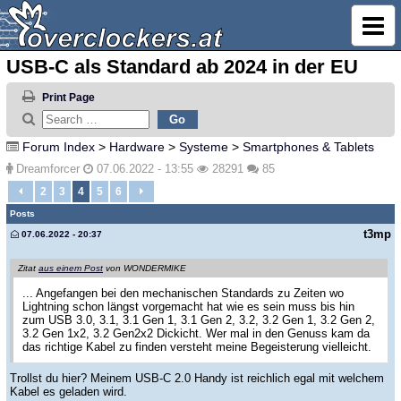
USB-C als Standard ab 2024 in der EU
Print Page
Forum Index
>
Hardware
>
Systeme
>
Smartphones & Tablets
Dreamforcer
07.06.2022 - 13:55
28291
85
2
3
4
5
6
Posts
t3mp
07.06.2022 - 20:37
Zitat
aus einem Post
von WONDERMIKE
... Angefangen bei den mechanischen Standards zu Zeiten wo
Lightning schon längst vorgemacht hat wie es sein muss bis hin
zum USB 3.0, 3.1, 3.1 Gen 1, 3.1 Gen 2, 3.2, 3.2 Gen 1, 3.2 Gen 2,
3.2 Gen 1x2, 3.2 Gen2x2 Dickicht. Wer mal in den Genuss kam da
das richtige Kabel zu finden versteht meine Begeisterung vielleicht.
Trollst du hier? Meinem USB-C 2.0 Handy ist reichlich egal mit welchem
Kabel es geladen wird.