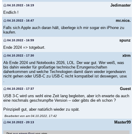
Jedimaster
04.10.2022 - 16:19
Endlich !
mr.nice.
04.10.2022 - 16:47
Falls sich Apple auch daran hält, überlege ich mir sogar ein iPhone zu
kaufen.
spunz
04.10.2022 - 16:59
Ende 2024 => totgeburt.
xtrm
04.10.2022 - 17:30
Ab Ende 2024 und Notebooks 2026, LOL. Der war gut. Wer weiß, was
bis dahin wieder für großartige technische Errungenschaften
daherkommen und welche Technologien damit dann wieder irgendwann
nicht gehen oder USB-C zu USB-C nicht kompatibel ist deswegen, usw.
.
Guest
04.10.2022 - 17:37
USB 3-C wird uns wohl eine Zeit lang begleiten, aber ich erwarte da auch
eine nochmals geschrumpfte Version -- oder gibts die eh schon ?
Prinzipiell gut, aber natürlich wieder zu spät.
Bearbeitet von am 04.10.2022, 17:42
Master99
04.10.2022 - 20:13
Zitat
aus einem Post
von xtrm