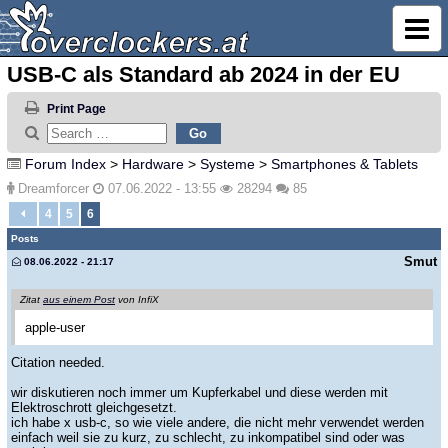
USB-C als Standard ab 2024 in der EU
Print Page
Forum Index
>
Hardware
>
Systeme
>
Smartphones & Tablets
Dreamforcer
07.06.2022 - 13:55
28294
85
4
5
6
Posts
Smut
08.06.2022 - 21:17
Zitat
aus einem Post
von InfiX
apple-user
Citation needed.
wir diskutieren noch immer um Kupferkabel und diese werden mit
Elektroschrott gleichgesetzt.
ich habe x usb-c, so wie viele andere, die nicht mehr verwendet werden
einfach weil sie zu kurz, zu schlecht, zu inkompatibel sind oder was