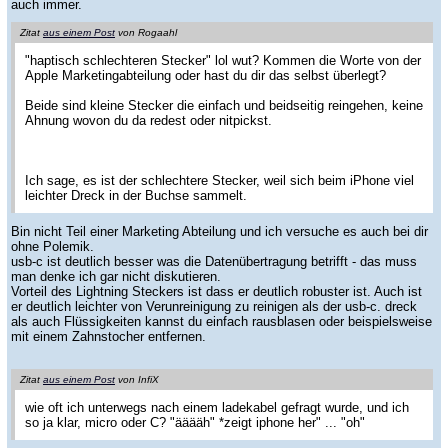
auch immer.
Zitat
aus einem Post
von Rogaahl
"haptisch schlechteren Stecker" lol wut? Kommen die Worte von der
Apple Marketingabteilung oder hast du dir das selbst überlegt?
Beide sind kleine Stecker die einfach und beidseitig reingehen, keine
Ahnung wovon du da redest oder nitpickst.
Ich sage, es ist der schlechtere Stecker, weil sich beim iPhone viel
leichter Dreck in der Buchse sammelt.
Bin nicht Teil einer Marketing Abteilung und ich versuche es auch bei dir
ohne Polemik.
usb-c ist deutlich besser was die Datenübertragung betrifft - das muss
man denke ich gar nicht diskutieren.
Vorteil des Lightning Steckers ist dass er deutlich robuster ist. Auch ist
er deutlich leichter von Verunreinigung zu reinigen als der usb-c. dreck
als auch Flüssigkeiten kannst du einfach rausblasen oder beispielsweise
mit einem Zahnstocher entfernen.
Zitat
aus einem Post
von InfiX
wie oft ich unterwegs nach einem ladekabel gefragt wurde, und ich
so ja klar, micro oder C? "ääääh" *zeigt iphone her" ... "oh"