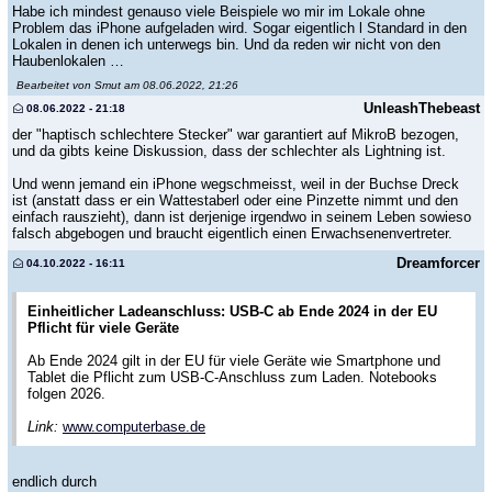
Habe ich mindest genauso viele Beispiele wo mir im Lokale ohne
Problem das iPhone aufgeladen wird. Sogar eigentlich l Standard in den
Lokalen in denen ich unterwegs bin. Und da reden wir nicht von den
Haubenlokalen …
Bearbeitet von Smut am 08.06.2022, 21:26
UnleashThebeast
08.06.2022 - 21:18
der "haptisch schlechtere Stecker" war garantiert auf MikroB bezogen,
und da gibts keine Diskussion, dass der schlechter als Lightning ist.
Und wenn jemand ein iPhone wegschmeisst, weil in der Buchse Dreck
ist (anstatt dass er ein Wattestaberl oder eine Pinzette nimmt und den
einfach rauszieht), dann ist derjenige irgendwo in seinem Leben sowieso
falsch abgebogen und braucht eigentlich einen Erwachsenenvertreter.
Dreamforcer
04.10.2022 - 16:11
Einheitlicher Ladeanschluss: USB-C ab Ende 2024 in der EU
Pflicht für viele Geräte
Ab Ende 2024 gilt in der EU für viele Geräte wie Smartphone und
Tablet die Pflicht zum USB-C-Anschluss zum Laden. Notebooks
folgen 2026.
Link:
www.computerbase.de
endlich durch