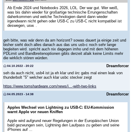
Ab Ende 2024 und Notebooks 2026, LOL. Der war gut. Wer weiß,
was bis dahin wieder für großartige technische Errungenschaften
daherkommen und welche Technologien damit dann wieder
irgendwann nicht gehen oder USB-C zu USB-C nicht kompatibel ist
deswegen, usw. .
geh bitte, was wär denn da am horizont? sowas dauert ja einige zeit und
bisher sieht doch alles danach aus das uns usb-c noch sehr lange
begleiten wird. spricht auch nix dagegen imho und mit dem höheren
PDLimit und Bandbreitenoptionen gibts derzeit afaik keine Limits mehr
die wirklich stören würden.
Dreamforcer
04.10.2022 - 20:22
seh da auch nicht, usb4 ist ja eh klar und iirc gabs mal einen leak von
thunderbolt "5" welcher auch klar usbc stecker zeigt
https://www.tomshardware.com/news/i...-with-two-links
Dreamforcer
04.05.2023 - 14:38
Apples Wechsel von Lightning zu USB-C: EU-Kommission
warnt Apple vor neuen Kniffen
Apple wird aufgrund neuer Regelungen in der Europäischen Union
bald gezwungen sein, Lightning den Laufpass zu geben und seine
iPhones auf ...