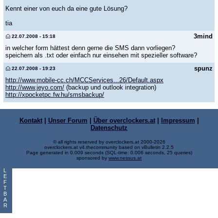
Kennt einer von euch da eine gute Lösung?
tia
3mind
22.07.2008 - 15:18
in welcher form hättest denn gerne die SMS dann vorliegen?
speichern als .txt oder einfach nur einsehen mit spezieller software?
spunz
22.07.2008 - 19:23
http://www.mobile-cc.ch/MCCServices...26/Default.aspx
http://www.jeyo.com/
(backup und outlook integration)
http://xpocketpc.fw.hu/smsbackup/
Kontakt
|
Unser Forum
|
Über overclockers.at
|
Impressum
|
Datenschutz
© all rights reserved by overclockers.at 2000-2026
overclockers.at v4.thecommunity based on vBulletin 2.2.5
Page generated in 0.009 seconds (SQL-time: 0.006 seconds, 25 queries)
sponsored by
www.nessus.at
L
E
F
T
B
A
R